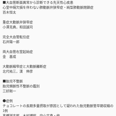
■大血管断面異常から診断できる先天性心疾患
心室中隔欠損を伴わない肺動脈弁狭窄症・純型肺動脈閉鎖症
百木恒太
重症大動脈弁狭窄症
小澤克典，和田誠司
完全大血管転位症
石井陽一郎
両大血管右室起始症
金 基成
大動脈縮窄症と大動脈離断症
北代祐三，漢 伸彦
■胎児不整脈
胎児頻脈性不整脈の鑑別
三好剛一
●症例
チョコレートの長期多量摂取が原因として疑われた胎児動脈管早期収縮の
1例
髙橋誠志郎，木村博昭，向山文貴・他