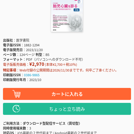
出版社
医学書院
電子版ISSN
1882-1294
電子版発売日
2023/11/20
ページ数
124ページ
判型
B5
フォーマット
PDF（パソコンへのダウンロード不可）
¥2,970
電子版販売価格：
(本体¥2,700＋税10％)
特記事項
Web付録の公開期間は2026/11/30までです。何卒ご了承ください。
印刷版ISSN
0386-9865
印刷版発行年月
2023/10
カートに入れる
ちょっと立ち読み
ご利用方法
ダウンロード型配信サービス（買切型）
同時使用端末数
3
対応OS
iOS最新の２世代前まで / Android最新の２世代前まで