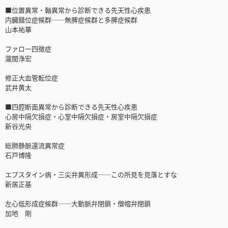
■位置異常・軸異常から診断できる先天性心疾患
内臓錯位症候群──無脾症候群と多脾症候群
山本祐華
ファロー四徴症
瀧聞浄宏
修正大血管転位症
武井黄太
■四腔断面異常から診断できる先天性心疾患
心房中隔欠損症・心室中隔欠損症・房室中隔欠損症
新谷光央
総肺静脈還流異常症
石戸博隆
エプスタイン病・三尖弁異形成──この所見を見落とすな
新居正基
左心低形成症候群──大動脈弁閉鎖・僧帽弁閉鎖
加地 剛