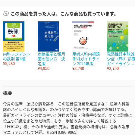
この商品を買った人は、こんな商品も買っています。
内科レジデント
病棟指示と頻用
産婦人科内視鏡
発熱性好中球減
の鉄則 第4版
薬の使い方 決
手術ガイドライ
少症（FN）診
¥5,280
定版
ン 2024年版
ガイドライン...
¥4,950
¥3,740
¥2,750
概要
今月の臨床 胎児心臓を診る この超音波所見を見逃すな！ 産婦人科臨
床のハイレベルな知識を、わかりやすく読みやすい誌面でお届けする。
最新ガイドラインの要点やいま注目の診断・治療手技など、すぐに診療に
役立つ知識をまとめた特集、もう一歩踏み込んで詳しく解説する
「FOCUS」欄、そのほか連載も充実。書籍規模の増刊号は、必携の臨床
マニュアルとして好評。 (ISSN 0386-9865)