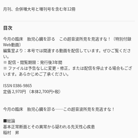
月刊、合併増大号と増刊号を含む年12冊
目次
今月の臨床 胎児心臓を診る この超音波所見を見逃すな！〔特別付録
Web動画〕
編集室より：本号では関連する動画を配信しています。ぜひご覧くださ
い。
※ 配信・閲覧期限：発行後3年間
※ ファイルは予告なしに変更・修正，または配信を停止する場合もござ
います。あらかじめご了承ください。
ISSN 0386-9865
定価 2,970円 （本体2,700円+税）
今月の臨床 胎児心臓を診る──この超音波所見を見逃すな！
■総論
基本正常断面とその異常から疑われる先天性心疾患
稲村 昇