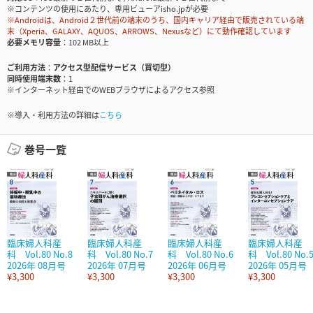
※コンテンツの使用にあたり、専用ビューアisho.jpが必要
※Androidは、Android２世代前の端末のうち、国内キャリア経由で販売されている端
末（Xperia、GALAXY、AQUOS、ARROWS、Nexusなど）にて動作確認しています
必要メモリ容量
102 MB以上
ご利用方法
アクセス型配信サービス（買切型）
同時使用端末数
1
※インターネット経由でのWEBブラウザによるアクセス参照
※導入・利用方法の詳細は
こちら
巻号一覧
臨床婦人科産
臨床婦人科産
臨床婦人科産
臨床婦人科産
科 Vol.80 No.8
科 Vol.80 No.7
科 Vol.80 No.6
科 Vol.80 No.
2026年 08月号
2026年 07月号
2026年 06月号
2026年 05月号
¥3,300
¥3,300
¥3,300
¥3,300