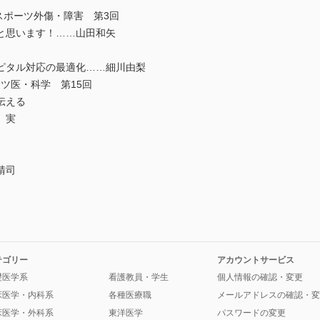
スポーツ外傷・障害 第3回
と思います！……山田和矢
ピタル対応の最適化……細川由梨
ツ医・科学 第15回
伝える
 実
靖司
テゴリー
アカウントサービス
礎医学系
看護教員・学生
個人情報の確認・変更
床医学・内科系
各種医療職
メールアドレスの確認・変
床医学・外科系
東洋医学
パスワードの変更