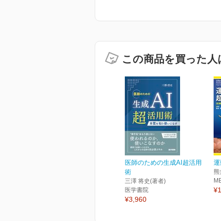
この商品を買った人
医師のための生成AI超活用
運
術
熊
M
三澤 将史(著者)
¥1
医学書院
¥3,960