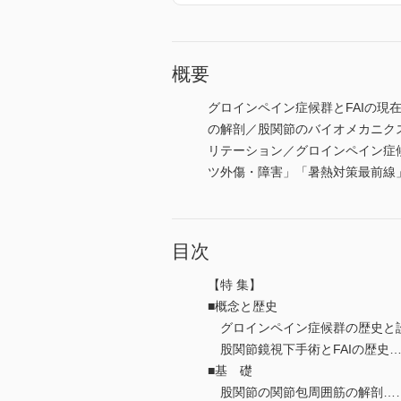
概要
グロインペイン症候群とFAIの現
の解剖／股関節のバイオメカニク
リテーション／グロインペイン症
ツ外傷・障害」「暑熱対策最前線
目次
【特 集】
■概念と歴史
グロインペイン症候群の歴史と
股関節鏡視下手術とFAIの歴史
■基 礎
股関節の関節包周囲筋の解剖…