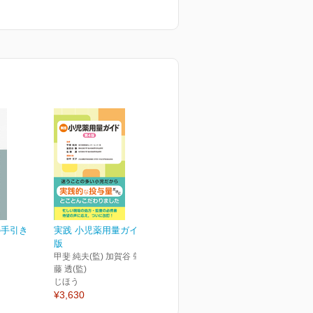
の手引き
実践 小児薬用量ガイド 第4
版
甲斐 純夫(監) 加賀谷 肇(監) 佐
藤 透(監)
じほう
¥3,630