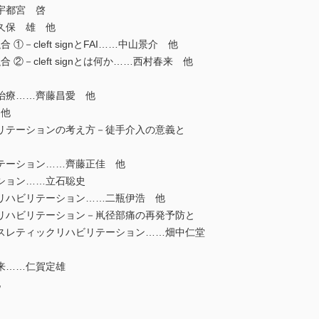
宇都宮 啓
久保 雄 他
－cleft signとFAI……中山景介 他
②－cleft signとは何か……西村春来 他
治療……齊藤昌愛 他
 他
リテーションの考え方－徒手介入の意義と
テーション……齊藤正佳 他
ション……立石聡史
リハビリテーション……二瓶伊浩 他
リハビリテーション－鼡径部痛の再発予防と
レティックリハビリテーション……畑中仁堂
来……仁賀定雄
他