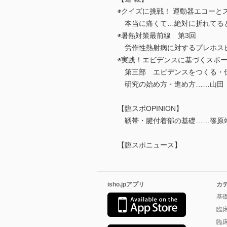
◉クイズに挑戦！ 運動器エコーと
本当に痛くて…絶対に折れてる
◉暑熱対策最前線 第3回
労作性熱射病に対するプレホス
◉実践！エビデンスに基づくスポー
第三部 エビデンスをつくる・
研究の始め方・進め方……山田
【臨スポOPINION】
靱帯・腱付着部の基礎……篠原
【臨スポニュース】
isho.jpアプリ
カ
基
臨
臨