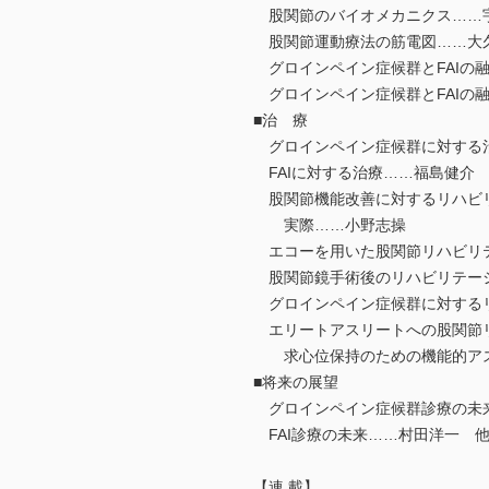
股関節のバイオメカニクス……
股関節運動療法の筋電図……大
グロインペイン症候群とFAIの融合 ①
グロインペイン症候群とFAIの融合 
■治 療
グロインペイン症候群に対する
FAIに対する治療……福島健介
股関節機能改善に対するリハビ
実際……小野志操
エコーを用いた股関節リハビリ
股関節鏡手術後のリハビリテー
グロインペイン症候群に対する
エリートアスリートへの股関節
求心位保持のための機能的アス
■将来の展望
グロインペイン症候群診療の未
FAI診療の未来……村田洋一 
【連 載】