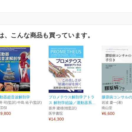
は、こんな商品も買っています。
動器超音波解剖学
プロメテウス解剖学アトラ
膠原病コンサル
井 司(監訳) 中島 祐子(監訳)
ス 解剖学総論／運動器系...
岩波 慶一(著)
EDSI
南山堂
坂井 建雄(他監訳)
9,800
¥6,600
医学書院
¥14,300