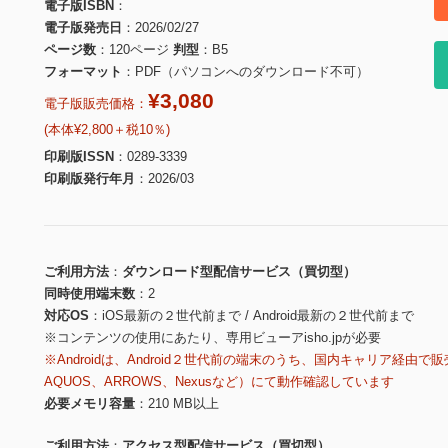
電子版ISBN
電子版発売日
2026/02/27
ページ数
120ページ
判型
B5
フォーマット
PDF（パソコンへのダウンロード不可）
¥3,080
電子版販売価格：
(本体¥2,800＋税10％)
印刷版ISSN
0289-3339
印刷版発行年月
2026/03
ご利用方法
ダウンロード型配信サービス（買切型）
同時使用端末数
2
対応OS
iOS最新の２世代前まで / Android最新の２世代前まで
※コンテンツの使用にあたり、専用ビューアisho.jpが必要
※Androidは、Android２世代前の端末のうち、国内キャリア経由で販
AQUOS、ARROWS、Nexusなど）にて動作確認しています
必要メモリ容量
210 MB以上
ご利用方法
アクセス型配信サービス（買切型）