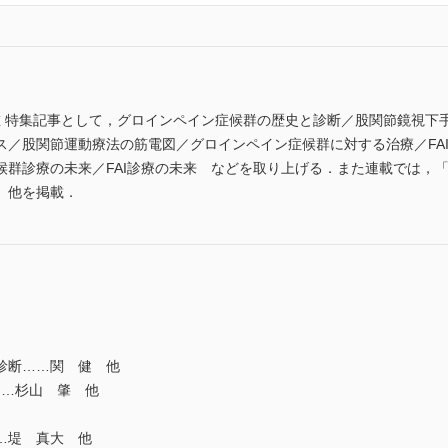
在 特集記事として，グロインペイン症候群の歴史と診断／股関節鏡視下手
ス／股関節運動療法の筋電図／グロインペイン症候群に対する治療／FA
候群診療の未来／FAI診療の未来 などを取り上げる．また連載では，「
」他を掲載．
診断……関 健 他
……杉山 肇 他
…堤 真大 他