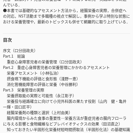
んでいる．
●本書では基礎的なアセスメント方法から，経腸栄養の実際，合併症へ
の対応，NST活動まで多職種の視点で解説し，事例から学ぶ特別な状態に
おける栄養管理や，最新のトピックスも併せて網羅的に取り上げている．
目次
序文（口分田政夫）
Part.1 総論
重症心身障害児者の栄養管理（口分田政夫）
Part.2 重症心身障害児者の栄養管理にかかわるアセスメント
栄養アセスメント（小林弘治）
摂食嚥下機能の評価と食形態（淺野一恵）
消化管機能障害の評価と栄養（中谷勝利）
Part.3 栄養管理の実際
栄養摂取能の実際と可能性（永江彰子）
栄養投与経路確立に向けて小児外科医の果たす役割（山内 健・亀井
一輝・田口匠平）
経腸栄養剤の種類と選択（上村由美）
腸内環境からみた食事の重要性―栄養方法が重症児者の腸内フローラ
に与える影響と食物繊維などプレバイオティクスの効果（田沼直之）
知っておきたい半固形化栄養材短時間摂取法（半固形化法）の基礎知識