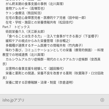
がん終末期の食事支援の事例（北川真理）
食物アレルギー（高増哲也）
ケトン食療法（熊田知浩）
在宅の重症心身障害児者・医療的ケア児者（田中総一郎）
在宅・学校・施設との栄養情報共有（松田佳代）
Part.7 トピックス
術前栄養介入（天江新太郎）
「食べることは生きる力」―注入で食事ができる喜び（下釜櫻子）
緩和ケアの視点からみた栄養管理（余谷暢之）
多職種が連携するチーム医療での情報共有（竹内典子）
味わう喜び，コミュニケーションとしての栄養（療育的側面）―料理
教室での地域連携（北川真理）
カルシウムアルカリ症候群―現代のミルクアルカリ症候群（安西真
衣）
災害時の食事支援を経験して（越田雅代）
栄養と薬剤との関連，栄養不良を改善する薬剤（秋葉陽子・口分田政
夫）
栄養に関する診療報酬・法律・制度（奈倉道明）
isho.jpアプリ