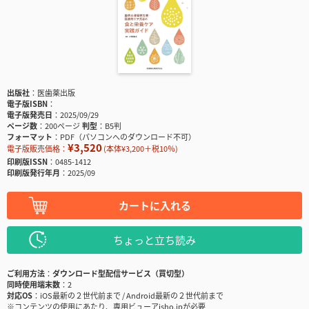
出版社
医歯薬出版
電子版ISBN
電子版発売日
2025/09/29
ページ数
200ページ
判型
B5判
フォーマット
PDF（パソコンへのダウンロード不可）
¥3,520
電子版販売価格：
(本体¥3,200＋税10％)
印刷版ISSN
0485-1412
印刷版発行年月
2025/09
カートに入れる
ちょっと立ち読み
ご利用方法
ダウンロード型配信サービス（買切型）
同時使用端末数
2
対応OS
iOS最新の２世代前まで / Android最新の２世代前まで
※コンテンツの使用にあたり、専用ビューアisho.jpが必要