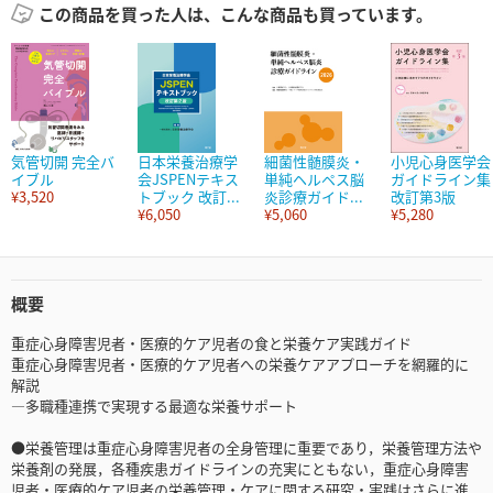
この商品を買った人は、こんな商品も買っています。
気管切開 完全バ
日本栄養治療学
細菌性髄膜炎・
小児心身医学会
イブル
会JSPENテキス
単純ヘルペス脳
ガイドライン集
¥3,520
トブック 改訂...
炎診療ガイド...
改訂第3版
¥6,050
¥5,060
¥5,280
概要
重症心身障害児者・医療的ケア児者の食と栄養ケア実践ガイド
重症心身障害児者・医療的ケア児者への栄養ケアアプローチを網羅的に
解説
―多職種連携で実現する最適な栄養サポート
●栄養管理は重症心身障害児者の全身管理に重要であり，栄養管理方法や
栄養剤の発展，各種疾患ガイドラインの充実にともない，重症心身障害
児者・医療的ケア児者の栄養管理・ケアに関する研究・実践はさらに進