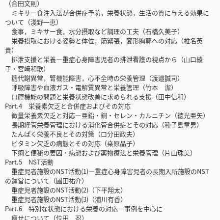
（合田文則）
ミキサー食注入法が合併症予防，栄養状態，生活の質に与える効果に
ついて（淺野一恵）
食事，ミキサー食，水分摂取など調理の工夫（石橋久美子）
栄養摂取における姿勢と体位，筋緊張，変形胸郭への対応（椎名英
貴）
排泄支援と栄養―重症心身障害児者の排泄看護の視点から（山口綾
子・宮﨑和歌）
糖代謝異常，腎機能障害，心不全時の栄養管理（渡邉誠司）
呼吸障害や血液ガス・電解質異常と栄養管理（竹本 潔）
口腔機能の問題と栄養状態改善に求められる支援（田中信和）
Part.4 栄養素欠乏と合併症およびその対応
微量栄養素欠乏と対応―亜鉛・銅・セレン・カルニチン（徳光亜矢）
長期経管栄養管理における消化管合併症とその対応（種子島章男）
たんぱく栄養不良とその対策（口分田政夫）
ビタミン欠乏の病態とその対応（桒原晶子）
下痢と便秘の要因・病態および薬物療法と栄養管理（片山珠美）
Part.5 NST活動
重症児者施設のNST活動(1)―重症心身障害児者の長期入所施設のNST
の運営について（園田祐介）
重症児者施設のNST活動(2)（下平翔太）
重症児者施設のNST活動(3)（浦川有香）
Part.6 特別な状態における栄養の対応―事例を中心に
痩せについて（位田 忍）