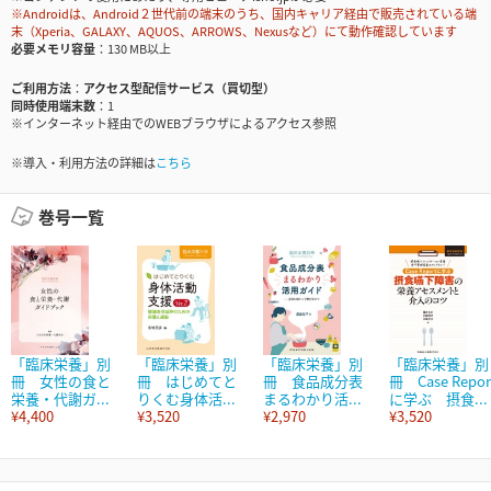
※Androidは、Android２世代前の端末のうち、国内キャリア経由で販売されている端
末（Xperia、GALAXY、AQUOS、ARROWS、Nexusなど）にて動作確認しています
必要メモリ容量
130 MB以上
ご利用方法
アクセス型配信サービス（買切型）
同時使用端末数
1
※インターネット経由でのWEBブラウザによるアクセス参照
※導入・利用方法の詳細は
こちら
巻号一覧
「臨床栄養」別
「臨床栄養」別
「臨床栄養」別
「臨床栄養」別
冊 女性の食と
冊 はじめてと
冊 食品成分表
冊 Case Repor
栄養・代謝ガ...
りくむ身体活...
まるわかり活...
に学ぶ 摂食...
¥4,400
¥3,520
¥2,970
¥3,520