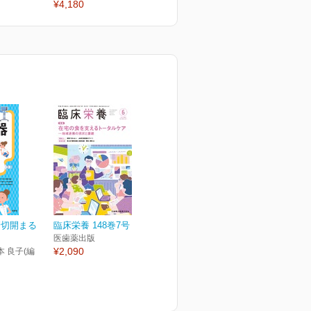
¥4,180
管切開まる
臨床栄養 148巻7号
医歯薬出版
¥2,090
本 良子(編