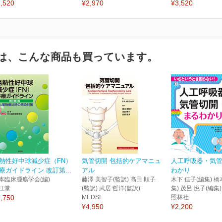
,520
¥2,970
¥3,520
は、こんな商品も買っています。
熱性好中球減少症（FN）
気管切開 包括的ケアマニュ
人工呼吸器・気
療ガイドライン 改訂第...
アル
わかり
本臨床腫瘍学会(編)
藤澤 美智子(監訳) 髙田 順子
木下 佳子(編集) 橋
江堂
(監訳) 武居 哲洋(監訳)
集) 茂呂 悦子(編集)
,750
MEDSI
照林社
¥4,950
¥2,200