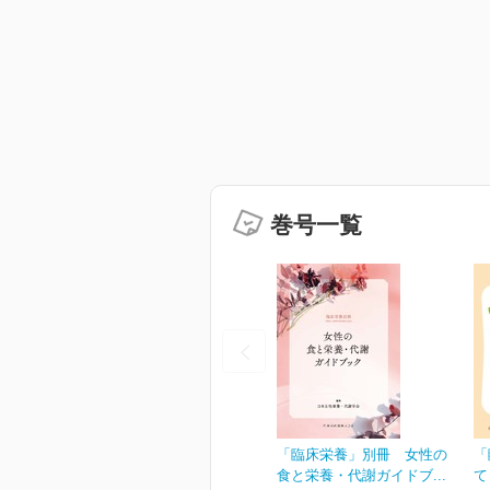
巻号一覧
「臨床栄養」別冊 女性の
「
食と栄養・代謝ガイドブ...
て