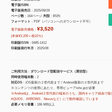
電子版ISBN
電子版発売日
2025/09/29
ページ数
164ページ
判型
B5判
フォーマット
PDF（パソコンへのダウンロード不可）
¥3,520
電子版販売価格：
(本体¥3,200＋税10％)
印刷版ISSN
0485-1412
印刷版発行年月
2025/08
ご利用方法
ダウンロード型配信サービス（買切型）
同時使用端末数
2
対応OS
iOS最新の２世代前まで / Android最新の２世代前まで
※コンテンツの使用にあたり、専用ビューアisho.jpが必要
※Androidは、Android２世代前の端末のうち、国内キャリア経由で販
AQUOS、ARROWS、Nexusなど）にて動作確認しています
必要メモリ容量
186 MB以上