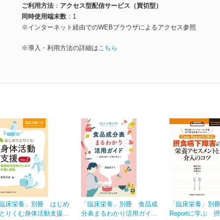
ご利用方法
アクセス型配信サービス（買切型）
同時使用端末数
1
※インターネット経由でのWEBブラウザによるアクセス参照
※導入・利用方法の詳細は
こちら
臨床栄養」別冊 はじめ
「臨床栄養」別冊 食品成
「臨床栄養」別冊 
とりくむ身体活動支援...
分表まるわかり活用ガイ...
Reportに学ぶ 摂