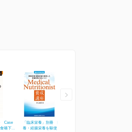
Case
「臨床栄養」別冊 静脈栄
臨床栄養 149巻2号
臨
食嚥下...
養・経腸栄養を駆使した...
¥2,090
¥