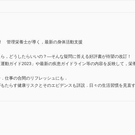
！ 管理栄養士が導く，最新の身体活動支援
たら，どうしたらいいの？―そんな疑問に答える好評書が待望の改訂！
・運動ガイド2023」や最新の疾患ガイドライン等の内容を反映して，
介．仕事の合間のリフレッシュにも．
がもたらす健康リスクとそのエビデンスも詳説．日々の生活習慣を見直