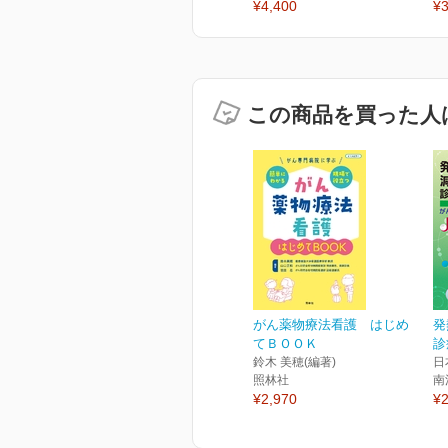
¥4,400
¥3
この商品を買った人
がん薬物療法看護 はじめ
発
てＢＯＯＫ
診
鈴木 美穂(編著)
日
照林社
南
¥2,970
¥2