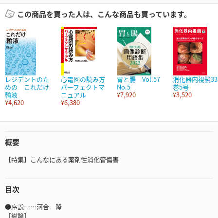
この商品を買った人は、こんな商品も買っています。
レジデントのた
心電図の読み方
胃と腸 Vol.57
消化器内視鏡33
めの これだけ
パーフェクトマ
No.5
巻5号
輸液
ニュアル
¥7,920
¥3,520
¥4,620
¥6,380
概要
【特集】こんなにある薬剤性消化管傷害
目次
●序説……河合 隆
［総論］