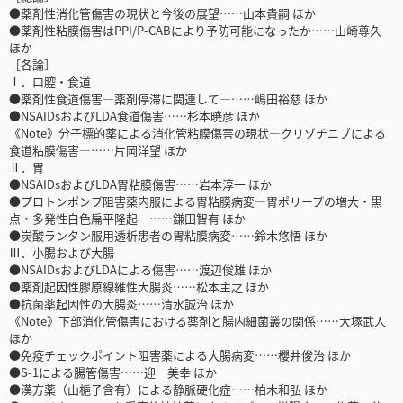
●薬剤性消化管傷害の現状と今後の展望……山本貴嗣 ほか
●薬剤性粘膜傷害はPPI/P-CABにより予防可能になったか……山崎尊久
ほか
［各論］
Ⅰ．口腔・食道
●薬剤性食道傷害―薬剤停滞に関連して―……嶋田裕慈 ほか
●NSAIDsおよびLDA食道傷害……杉本暁彦 ほか
《Note》分子標的薬による消化管粘膜傷害の現状―クリゾチニブによる
食道粘膜傷害―……片岡洋望 ほか
Ⅱ．胃
●NSAIDsおよびLDA胃粘膜傷害……岩本淳一 ほか
●プロトンポンプ阻害薬内服による胃粘膜病変―胃ポリープの増大・黒
点・多発性白色扁平隆起―……鎌田智有 ほか
●炭酸ランタン服用透析患者の胃粘膜病変……鈴木悠悟 ほか
Ⅲ．小腸および大腸
●NSAIDsおよびLDAによる傷害……渡辺俊雄 ほか
●薬剤起因性膠原線維性大腸炎……松本主之 ほか
●抗菌薬起因性の大腸炎……清水誠治 ほか
《Note》下部消化管傷害における薬剤と腸内細菌叢の関係……大塚武人
ほか
●免疫チェックポイント阻害薬による大腸病変……櫻井俊治 ほか
●S-1による腸管傷害……迎 美幸 ほか
●漢方薬（山梔子含有）による静脈硬化症……柏木和弘 ほか