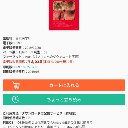
出版社
東京医学社
電子版ISBN
電子版発売日
2019/12/30
ページ数
116ページ
判型
B5
フォーマット
PDF（パソコンへのダウンロード不可）
¥3,520
電子版販売価格：
(本体¥3,200＋税10％)
印刷版ISSN
0915-3217
印刷版発行年月
2019/06
カートに入れる
ちょっと立ち読み
ご利用方法
ダウンロード型配信サービス（買切型）
同時使用端末数
2
対応OS
iOS最新の２世代前まで / Android最新の２世代前まで
※コンテンツの使用にあたり、専用ビューアisho.jpが必要