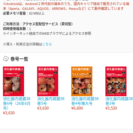
※Androidは、Android２世代前の端末のうち、国内キャリア経由で販売されている端
末（Xperia、GALAXY、AQUOS、ARROWS、Nexusなど）にて動作確認しています
必要メモリ容量
82 MB以上
ご利用方法
アクセス型配信サービス（買切型）
同時使用端末数
1
※インターネット経由でのWEBブラウザによるアクセス参照
※導入・利用方法の詳細は
こちら
巻号一覧
消化器内視鏡38
消化器内視鏡38
消化器内視鏡38
消化器内視鏡38
巻6号（26年6月
巻5号
巻4号増大号
巻3号
号）
¥3,630
¥6,600
¥3,520
¥3,630