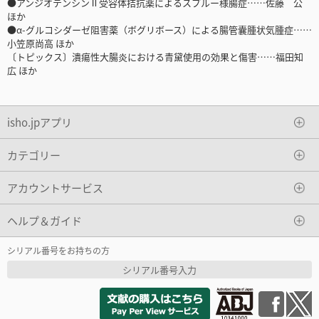
●アンジオテンシンⅡ受容体拮抗薬によるスプルー様腸症……佐藤 公
ほか
●α-グルコシダーゼ阻害薬（ボグリボース）による腸管囊腫状気腫症……
小笠原尚高 ほか
〔トピックス〕潰瘍性大腸炎における青黛使用の効果と傷害……福田知
広 ほか
isho.jpアプリ
カテゴリー
アカウントサービス
ヘルプ＆ガイド
シリアル番号をお持ちの方
シリアル番号入力