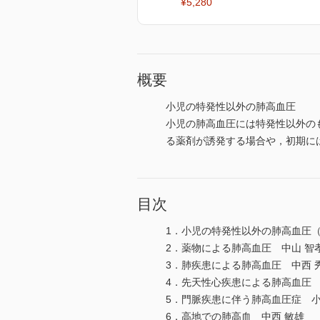
¥5,280
概要
小児の特発性以外の肺高血圧
小児の肺高血圧には特発性以外の
る薬剤が誘発する場合や，初期に
目次
1．小児の特発性以外の肺高血圧（
2．薬物による肺高血圧 中山 智
3．肺疾患による肺高血圧 中西 
4．先天性心疾患による肺高血圧
5．門脈疾患に伴う肺高血圧症 小
6．高地での肺高血 中西 敏雄