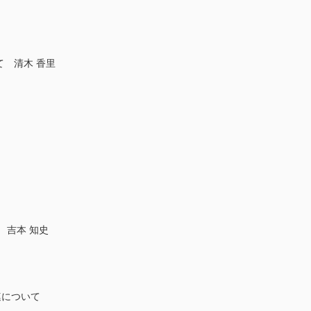
て 清木 香里
 吉本 知史
連について