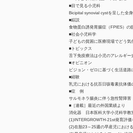
■目で見る小児科
Bicipital synovial cy
■綜説
食物蛋白誘発胃腸症（FPIES）
■社会小児科学
子どもの貧困に医療現場でどう気
■トピックス
舌下免疫療法は小児のアレルギー
■オピニオン
ビジョン・ゼロに基づく生活道路
■経験
乳児における抗百日咳毒素抗体価
■症 例
サルモネラ腸炎に伴う急性腎障害（K
■［連載］最近の外国業績より
消化器 日本医科大学小児科学教
(1)INTERGROWTH-21s
(2)在胎23～25週の早産児に