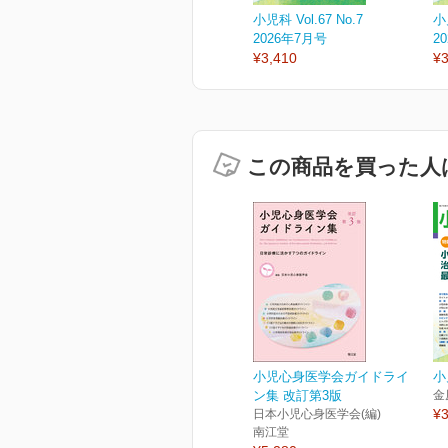
小児科 Vol.67 No.7
小児
2026年7月号
2
¥3,410
¥3
この商品を買った人
小児心身医学会ガイドライ
小児
ン集 改訂第3版
金
¥3
日本小児心身医学会(編)
南江堂