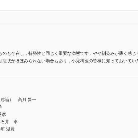
ものも存在し，特発性と同じく重要な病態です．やや馴染みが薄く感じ
は症状がほぼみられない場合もあり，小児科医の皆様に知っておいてい
総論） 高月 晋一
孝
秀彦
 石井 卓
垣 滋豊