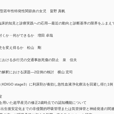
stを呈した全身型若年性特発性関節炎の女児 畠野 真帆
の臨床的知見と診療実践への応用―最近の動向と診断基準の限界をふまえ
付くか・何ができるか 増田 卓哉
史を変え得るか 松山 剛
における歩行児の交通事故死傷の防止 泉 信夫
の解釈における課題―2症例の検討 横山 宏司
DIGO stage3）に利尿剤が奏効し急性血液浄化療法を回避し得た1例
室
t発育評価を用いた超早産児の修正2歳時点での認知機能について
おける出生後安定化までの非侵襲的呼吸管理または気管挿管と神経発達の関