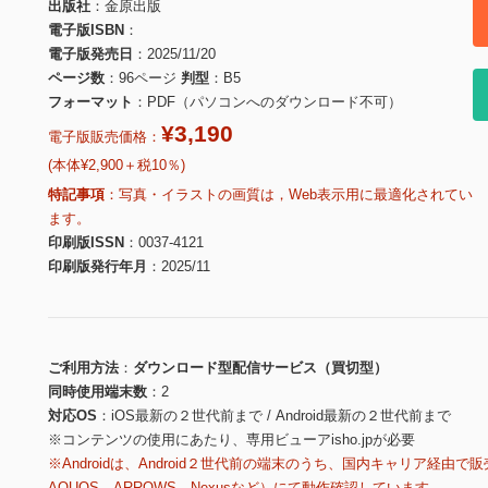
出版社
金原出版
電子版ISBN
電子版発売日
2025/11/20
ページ数
96ページ
判型
B5
フォーマット
PDF（パソコンへのダウンロード不可）
¥3,190
電子版販売価格：
(本体¥2,900＋税10％)
特記事項
写真・イラストの画質は，Web表示用に最適化されてい
ます。
印刷版ISSN
0037-4121
印刷版発行年月
2025/11
ご利用方法
ダウンロード型配信サービス（買切型）
同時使用端末数
2
対応OS
iOS最新の２世代前まで / Android最新の２世代前まで
※コンテンツの使用にあたり、専用ビューアisho.jpが必要
※Androidは、Android２世代前の端末のうち、国内キャリア経由で販
AQUOS、ARROWS、Nexusなど）にて動作確認しています