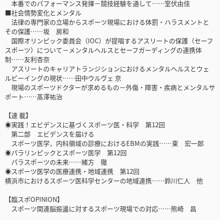
本番でのパフォーマンス発揮－競技経験を通して……室伏由佳
■社会情勢変化とメンタル
法律の専門家の立場からスポーツ現場における体罰・ハラスメントと
その保護……坂 房和
国際オリンピック委員会（IOC）が提唱するアスリートの保護（セーフ
スポーツ）について－メンタルヘルスとセーフガーディングの連携体
制……友利杏奈
アスリートのキャリアトランジションにおけるメンタルヘルスとウェ
ルビーイングの現状……田中ウルヴェ 京
現場のスポーツドクターが求めるもの－外傷・障害・疾病とメンタルサ
ポート……髙澤祐治
【連 載】
◉実践！エビデンスに基づくスポーツ医・科学 第12回
第二部 エビデンスを届ける
スポーツ医学，内科領域の診療におけるEBMの実践……東 宏一郎
◉パラリンピックとスポーツ医学 第12回
パラスポーツの未来……緒方 徹
◉スポーツ医学の医療連携・地域連携 第12回
横浜市におけるスポーツ医科学センターの地域連携……鈴川仁人 他
【臨スポOPINION】
スポーツ関連脳振盪に対するスポーツ現場での対応……熊崎 昌