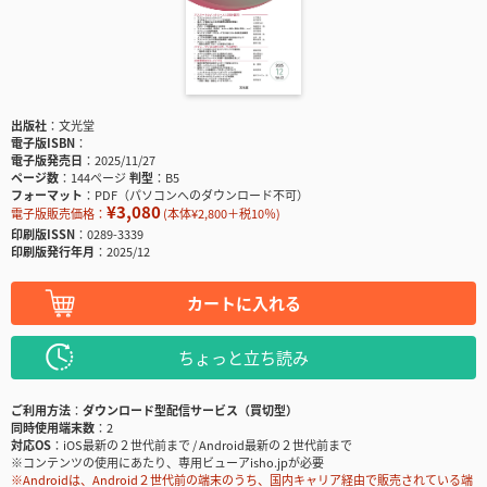
出版社
文光堂
電子版ISBN
電子版発売日
2025/11/27
ページ数
144ページ
判型
B5
フォーマット
PDF（パソコンへのダウンロード不可）
¥3,080
電子版販売価格：
(本体¥2,800＋税10％)
印刷版ISSN
0289-3339
印刷版発行年月
2025/12
カートに入れる
ちょっと立ち読み
ご利用方法
ダウンロード型配信サービス（買切型）
同時使用端末数
2
対応OS
iOS最新の２世代前まで / Android最新の２世代前まで
※コンテンツの使用にあたり、専用ビューアisho.jpが必要
※Androidは、Android２世代前の端末のうち、国内キャリア経由で販売されている端