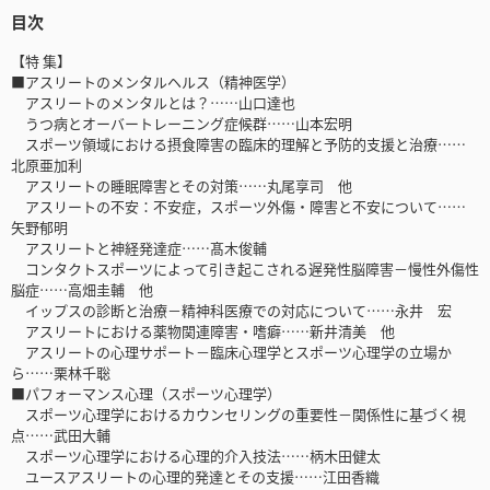
目次
【特 集】
■アスリートのメンタルヘルス（精神医学）
アスリートのメンタルとは？……山口達也
うつ病とオーバートレーニング症候群……山本宏明
スポーツ領域における摂食障害の臨床的理解と予防的支援と治療……
北原亜加利
アスリートの睡眠障害とその対策……丸尾享司 他
アスリートの不安：不安症，スポーツ外傷・障害と不安について……
矢野郁明
アスリートと神経発達症……髙木俊輔
コンタクトスポーツによって引き起こされる遅発性脳障害－慢性外傷性
脳症……高畑圭輔 他
イップスの診断と治療－精神科医療での対応について……永井 宏
アスリートにおける薬物関連障害・嗜癖……新井清美 他
アスリートの心理サポート－臨床心理学とスポーツ心理学の立場か
ら……栗林千聡
■パフォーマンス心理（スポーツ心理学）
スポーツ心理学におけるカウンセリングの重要性－関係性に基づく視
点……武田大輔
スポーツ心理学における心理的介入技法……柄木田健太
ユースアスリートの心理的発達とその支援……江田香織