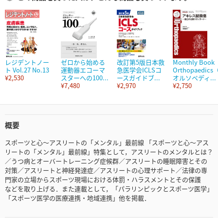
レジデントノー
ゼロから始める
改訂第5版日本救
Monthly Book
ト Vol.27 No.13
運動器エコーマ
急医学会ICLSコ
Orthopaedics
¥2,530
スターへの100...
ースガイドブ...
オルソペディ...
¥7,480
¥2,970
¥2,750
概要
スポーツと心～アスリートの「メンタル」最前線 「スポーツと心～アス
リートの「メンタル」最前線」特集として，アスリートのメンタルとは？
／うつ病とオーバートレーニング症候群／アスリートの睡眠障害とその
対策／アスリートと神経発達症／アスリートの心理サポート／法律の専
門家の立場からスポーツ現場における体罰・ハラスメントとその保護
などを取り上げる．また連載として，「パラリンピックとスポーツ医学」
「スポーツ医学の医療連携・地域連携」他を掲載．