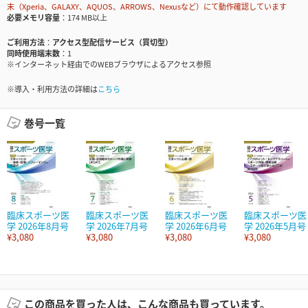
末（Xperia、GALAXY、AQUOS、ARROWS、Nexusなど）にて動作確認しています
必要メモリ容量
174 MB以上
ご利用方法
アクセス型配信サービス（買切型）
同時使用端末数
1
※インターネット経由でのWEBブラウザによるアクセス参照
※導入・利用方法の詳細は
こちら
巻号一覧
臨床スポーツ医
臨床スポーツ医
臨床スポーツ医
臨床スポーツ医
学 2026年8月号
学 2026年7月号
学 2026年6月号
学 2026年5月号
¥3,080
¥3,080
¥3,080
¥3,080
この商品を買った人は、こんな商品も買っています。