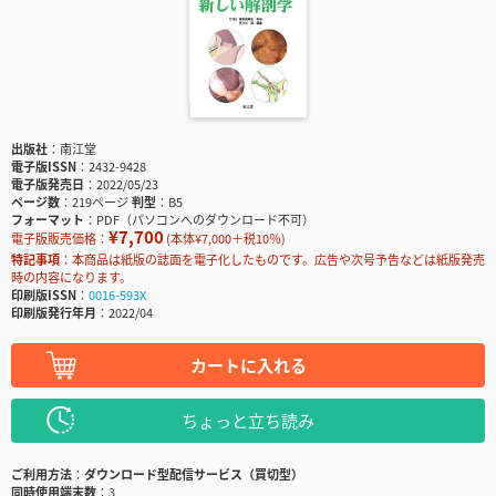
出版社
南江堂
電子版ISSN
2432-9428
電子版発売日
2022/05/23
ページ数
219ページ
判型
B5
フォーマット
PDF（パソコンへのダウンロード不可）
¥7,700
電子版販売価格：
(本体¥7,000＋税10％)
特記事項
本商品は紙版の誌面を電子化したものです。広告や次号予告などは紙版発売
時の内容になります。
印刷版ISSN
0016-593X
印刷版発行年月
2022/04
カートに入れる
ちょっと立ち読み
ご利用方法
ダウンロード型配信サービス（買切型）
同時使用端末数
3