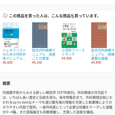
この商品を買った人は、こんな商品も買っています。
ジェネラリスト
総合内科病棟マ
小児科ファース
総合内科病棟マ
のための内科外
ニュアル 疾患
トタッチ
ニュアル 病棟
来マニュアル...
ごとの管理
¥4,400
業務の基礎
¥6,600
¥6,160
¥4,840
概要
内視鏡手術からみえる新しい解剖学 1937年創刊。外科領域の月刊誌で
は、いちばん長い歴史と伝統を誇る。毎号特集形式で、外科領域全般にか
かわるup to dateなテーマを選び最先端の情報を充実した執筆陣により分
かりやすい内容で提供。一般外科医にとって必要な知識をテーマした連載
が3～4篇、また投稿論文も多数掲載し、充実した誌面を構成。