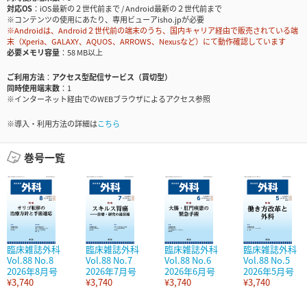
対応OS
iOS最新の２世代前まで / Android最新の２世代前まで
※コンテンツの使用にあたり、専用ビューアisho.jpが必要
※Androidは、Android２世代前の端末のうち、国内キャリア経由で販売されている端
末（Xperia、GALAXY、AQUOS、ARROWS、Nexusなど）にて動作確認しています
必要メモリ容量
58 MB以上
ご利用方法
アクセス型配信サービス（買切型）
同時使用端末数
1
※インターネット経由でのWEBブラウザによるアクセス参照
※導入・利用方法の詳細は
こちら
巻号一覧
臨床雑誌外科
臨床雑誌外科
臨床雑誌外科
臨床雑誌外科
Vol.88 No.8
Vol.88 No.7
Vol.88 No.6
Vol.88 No.5
2026年8月号
2026年7月号
2026年6月号
2026年5月号
¥3,740
¥3,740
¥3,740
¥3,740