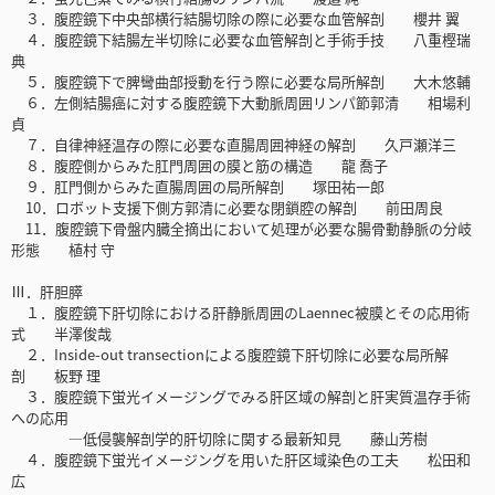
３．腹腔鏡下中央部横行結腸切除の際に必要な血管解剖 櫻井 翼
４．腹腔鏡下結腸左半切除に必要な血管解剖と手術手技 八重樫瑞
典
５．腹腔鏡下で脾彎曲部授動を行う際に必要な局所解剖 大木悠輔
６．左側結腸癌に対する腹腔鏡下大動脈周囲リンパ節郭清 相場利
貞
７．自律神経温存の際に必要な直腸周囲神経の解剖 久戸瀬洋三
８．腹腔側からみた肛門周囲の膜と筋の構造 龍 喬子
９．肛門側からみた直腸周囲の局所解剖 塚田祐一郎
10．ロボット支援下側方郭清に必要な閉鎖腔の解剖 前田周良
11．腹腔鏡下骨盤内臓全摘出において処理が必要な腸骨動静脈の分岐
形態 植村 守
Ⅲ．肝胆膵
１．腹腔鏡下肝切除における肝静脈周囲のLaennec被膜とその応用術
式 半澤俊哉
２．Inside-out transectionによる腹腔鏡下肝切除に必要な局所解
剖 板野 理
３．腹腔鏡下蛍光イメージングでみる肝区域の解剖と肝実質温存手術
への応用
―低侵襲解剖学的肝切除に関する最新知見 藤山芳樹
４．腹腔鏡下蛍光イメージングを用いた肝区域染色の工夫 松田和
広