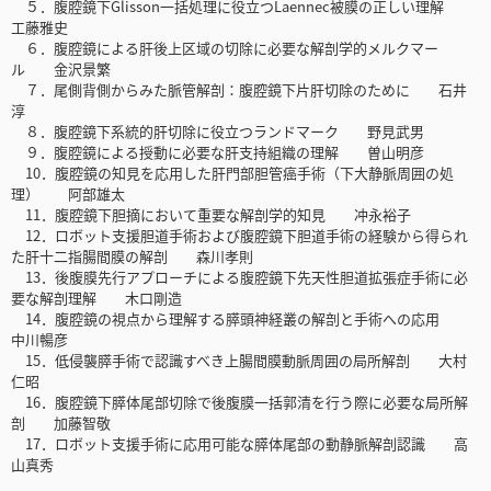
５．腹腔鏡下Glisson一括処理に役立つLaennec被膜の正しい理解
工藤雅史
６．腹腔鏡による肝後上区域の切除に必要な解剖学的メルクマー
ル 金沢景繁
７．尾側背側からみた脈管解剖：腹腔鏡下片肝切除のために 石井
淳
８．腹腔鏡下系統的肝切除に役立つランドマーク 野見武男
９．腹腔鏡による授動に必要な肝支持組織の理解 曽山明彦
10．腹腔鏡の知見を応用した肝門部胆管癌手術（下大静脈周囲の処
理） 阿部雄太
11．腹腔鏡下胆摘において重要な解剖学的知見 冲永裕子
12．ロボット支援胆道手術および腹腔鏡下胆道手術の経験から得られ
た肝十二指腸間膜の解剖 森川孝則
13．後腹膜先行アプローチによる腹腔鏡下先天性胆道拡張症手術に必
要な解剖理解 木口剛造
14．腹腔鏡の視点から理解する膵頭神経叢の解剖と手術への応用
中川暢彦
15．低侵襲膵手術で認識すべき上腸間膜動脈周囲の局所解剖 大村
仁昭
16．腹腔鏡下膵体尾部切除で後腹膜一括郭清を行う際に必要な局所解
剖 加藤智敬
17．ロボット支援手術に応用可能な膵体尾部の動静脈解剖認識 高
山真秀