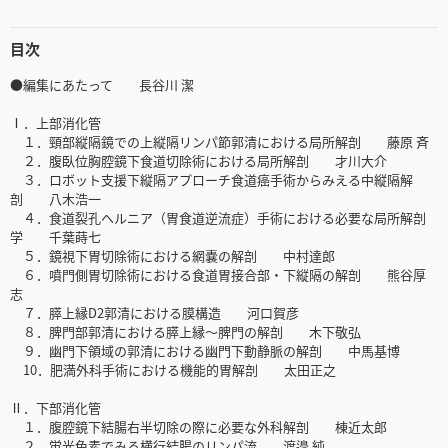
目次
●編集にあたって 長谷川 潔
Ⅰ．上部消化管
１．頸部縦隔鏡での上縦隔リンパ節郭清における局所解剖 藤原 斉
２．腹臥位胸腔鏡下食道切除術における局所解剖 才川大介
３．ロボット支援下縦隔アプローチ食道癌手術からみえる中縦隔解
剖 八木浩一
４．食道裂孔ヘルニア（胃食道逆流症）手術における必要な局所解剖
学 千葉蒔七
５．鏡視下胃切除術における網嚢の解剖 中村達郎
６．噴門側胃切除術における食道胃接合部・下縦隔の解剖 熊谷厚
志
７．膵上縁D2郭清における膜構造 河口賀彦
８．脾門部郭清における膵上縁～脾門の解剖 木下敬弘
９．幽門下領域の郭清における幽門下動静脈の解剖 中馬基博
10．肥満外科手術における機能的胃解剖 太田正之
Ⅱ．下部消化管
１．腹腔鏡下結腸右半切除の際に必要な外科解剖 棟近太郎
２．蛍光色素でみる横行結腸のリンパ流 渡邉 純