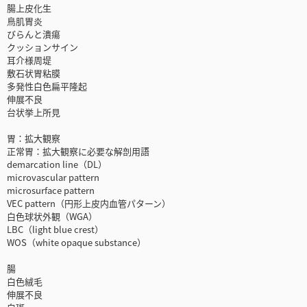
腸上皮化生
鳥肌胃炎
びらんと潰瘍
クッションサイン
耳介様周堤
敷石状胃粘膜
多発性白色扁平隆起
伸展不良
台状挙上所見
胃：拡大観察
正常胃：拡大観察に必要な解剖用語
demarcation line（DL）
microvascular pattern
microsurface pattern
VEC pattern（円形上皮内血管パターン）
白色球状外観（WGA）
LBC（light blue crest）
WOS（white opaque substance）
腸
白色絨毛
伸展不良