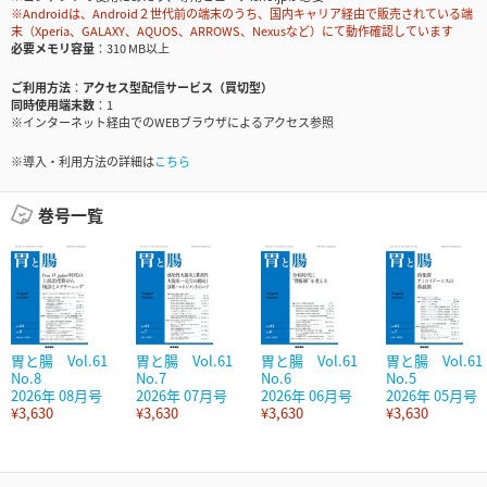
※Androidは、Android２世代前の端末のうち、国内キャリア経由で販売されている端
末（Xperia、GALAXY、AQUOS、ARROWS、Nexusなど）にて動作確認しています
必要メモリ容量
310 MB以上
ご利用方法
アクセス型配信サービス（買切型）
同時使用端末数
1
※インターネット経由でのWEBブラウザによるアクセス参照
※導入・利用方法の詳細は
こちら
巻号一覧
胃と腸 Vol.61
胃と腸 Vol.61
胃と腸 Vol.61
胃と腸 Vol.61
No.8
No.7
No.6
No.5
2026年 08月号
2026年 07月号
2026年 06月号
2026年 05月号
¥3,630
¥3,630
¥3,630
¥3,630