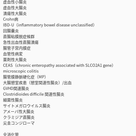
虚血性小腸炎
虚血性大腸炎
潰瘍性大腸炎
Crohn病
IBD-U（inflammatory bowel disease unclassified）
回腸囊炎
直腸粘膜脱症候群
急性出血性直腸潰瘍
腸管子宮内膜症
血管性病変
薬剤性大腸炎
CEAS（chronic enteropathy associated with SLCO2A1 gene）
microscopic colitis
腸管膜静脈硬化症（MP）
大腸憩室疾患（憩室関連性腸炎）/出血
GVHD関連腸炎
Clostridioides difficile 関連性腸炎
細菌性腸炎
サイトメガロウイルス腸炎
アメーバ性大腸炎
クラミジア直腸炎
尖圭コンジローマ
全消化管