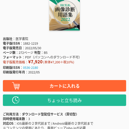
出版社
医学書院
電子版ISSN
1882-1219
電子版発売日
2022/05/30
ページ数
272ページ
判型
B5
フォーマット
PDF（パソコンへのダウンロード不可）
¥7,920
電子版販売価格：
(本体¥7,200＋税10％)
印刷版ISSN
0536-2180
印刷版発行年月
2022/05
カートに入れる
ちょっと立ち読み
ご利用方法
ダウンロード型配信サービス（買切型）
同時使用端末数
3
対応OS
iOS最新の２世代前まで / Android最新の２世代前まで
※コンテンツの使用にあたり、専用ビューアisho.jpが必要