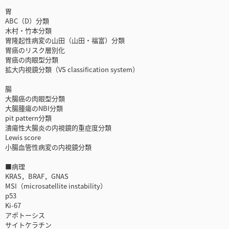
胃
ABC（D）分類
木村・竹本分類
胃隆起性病変の山田（山田・福富）分類
胃癌のリスク層別化
胃癌の肉眼型分類
拡大内視鏡分類（VS classification system）
腸
大腸癌の肉眼型分類
大腸腫瘍のNBI分類
pit pattern分類
潰瘍性大腸炎の内視鏡的重症度分類
Lewis score
小腸血管性病変の内視鏡分類
■病理
KRAS，BRAF，GNAS
MSI（microsatellite instability）
p53
Ki-67
アポトーシス
サイトケラチン