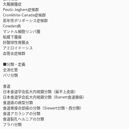
大腸腺腫症
Peutz-Jeghers症候群
Cronkhite-Canada症候群
若年性ポリポーシス症候群
Cowden病
マントル細胞リンパ腫
粘膜下腫瘍
好酸球性胃腸炎
アミロイドーシス
血管炎症候群
■分類・定義
全消化管
パリ分類
食道
日本食道学会拡大内視鏡分類（扁平上皮癌）
日本食道学会拡大内視鏡分類（Barrett食道腺癌）
食道癌の病型分類
食道胃接合部癌の分類（Siewert分類・西分類）
食道アカラシアの分類
食道裂孔ヘルニアの分類
プラハ分類