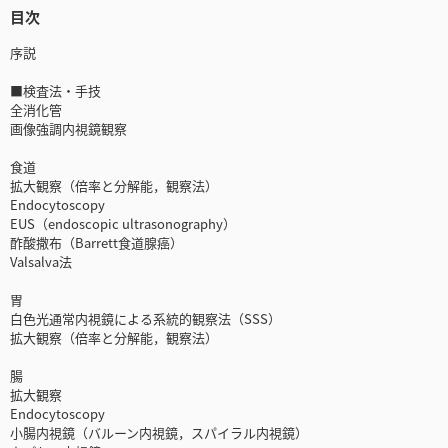
目次
序説
■検査法・手技
全消化管
画像強調内視鏡観察
食道
拡大観察（倍率と分解能，観察法）
Endocytoscopy
EUS（endoscopic ultrasonography）
酢酸撒布（Barrett食道腺癌）
Valsalva法
胃
白色光通常内視鏡による系統的観察法（SSS）
拡大観察（倍率と分解能，観察法）
腸
拡大観察
Endocytoscopy
小腸内視鏡（バルーン内視鏡，スパイラル内視鏡）