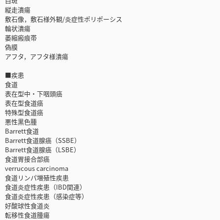
白斑
縦走潰瘍
敷石像，敷石様外観/炎症性ポリポーシス
輪状潰瘍
萎縮瘢痕帯
偽膜
アフタ，アフタ様潰瘍
■疾患
食道
表在型中・下咽頭癌
表在型食道癌
特殊型食道癌
悪性黒色腫
Barrett食道
Barrett食道腺癌（SSBE）
Barrett食道腺癌（LSBE）
食道胃接合部癌
verrucous carcinoma
食道リンパ増殖性疾患
食道炎症性疾患（IBD関連）
食道炎症性疾患（感染症等）
好酸球性食道炎
転移性食道腫瘍