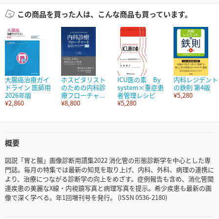
この商品を買った人は、こんな商品も買っています。
大腸癌治療ガイ
ホスピタリスト
ICU医の素 By
内科レジデント
ドライン 医師用
のための内科診
system×重症患
の鉄則 第4版
2026年版
療フローチャ...
者管理レシピ
¥5,280
¥2,860
¥8,800
¥5,280
概要
図説「胃と腸」画像診断用語集2022 消化管の形態診断学を中心とした専
門誌。毎月の特集では最新の知見を取り上げ、内科、外科、病理の連携に
より、治療につながる診断学の向上をめざす。症例報告も含め、消化管関
連疾患の美麗なX線・内視鏡写真と病理写真を提示。希少疾患も最新の画
像で深く学べる。年1回増刊号を発行。 (ISSN 0536-2180)