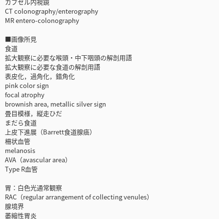
カプセル内視鏡
CT colonography/enterography
MR entero-colonography
■画像所見
食道
拡大観察に必要な喉頭・中下咽頭の解剖用語
拡大観察に必要な食道の解剖用語
表皮化，過角化，錯角化
pink color sign
focal atrophy
brownish area, metallic silver sign
畳目模様，縦走ひだ
まだら食道
上皮下進展（Barrett食道腺癌）
柵状血管
melanosis
AVA（avascular area）
Type R血管
胃：白色光通常観察
RAC（regular arrangement of collecting venules）
腺境界
萎縮性胃炎