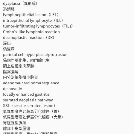
dysplasia（異形成）
過誤腫
lymphoepithelial lesion（LEL）
intraepithelial lymphocyte（IEL）
tumor-infiltrating lymphocytes（TILs）
Crohn’s-like lymphoid reaction
desmoplastic reaction（DR）
簇出
偽浸潤
parietal cell hyperplasia/protrusion
偽幽門腺化生，幽門腺化生
類上皮細胞肉芽腫
陰窩膿瘍
内分泌細胞微小胞巣
adenoma-carcinoma sequence
de novo 癌
focally enhanced gastritis
serrated neoplasia pathway
SSL（sessile serrated lesion）
低異型度癌と超高分化腺癌（胃）
低異型度癌と超高分化腺癌（大腸）
胃底腺型腺癌
腺窩上皮型腫瘍
横這型胃癌，手つなぎ型腺管癌