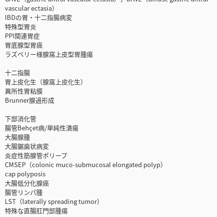
vascular ectasia）
IBDの胃・十二指腸病変
特殊型胃炎
PPI関連胃症
胃底腺型胃癌
ラズベリー様腺窩上皮型胃腫瘍
十二指腸
胃上皮化生（腺窩上皮化生）
異所性胃粘膜
Brunner腺過形成
下部消化管
腸管Behçet病/単純性潰瘍
大腸腺腫
大腸鋸歯状病変
炎症性筋腺管ポリープ
CMSEP（colonic muco-submucosal elongated polyp）
cap polyposis
大腸低分化腺癌
腸管リンパ腫
LST（laterally spreading tumor）
特殊な直腸肛門部腫瘍