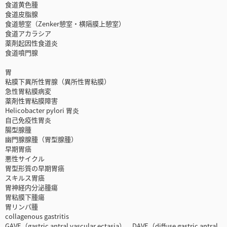
食道黄色腫
食道皮脂腺
食道憩室（Zenker憩室・横隔膜上憩室）
食道アカラシア
薬剤起因性食道炎
食道噴門腺
胃
粘膜下異所性胃腺（異所性胃粘膜）
急性胃粘膜病変
薬剤性胃粘膜障害
Helicobacter pylori 胃炎
自己免疫性胃炎
腸型腺腫
幽門腺腺腫（胃型腺腫）
早期胃癌
悪性サイクル
胃型形質の早期胃癌
スキルス胃癌
胃神経内分泌腫瘍
胃粘膜下腫瘍
胃リンパ腫
collagenous gastritis
GAVE（gastric antral vascular ectasia），DAVE（diffuse gastric antral