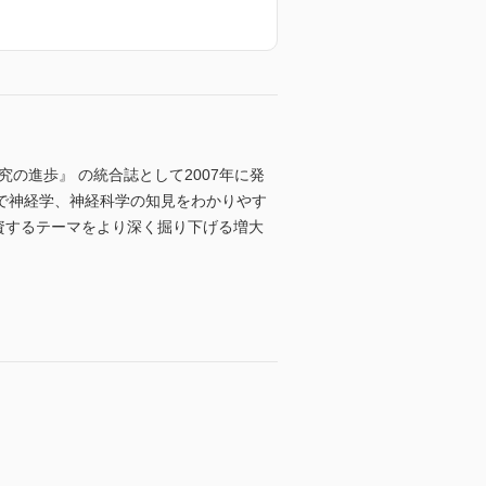
究の進歩』 の統合誌として2007年に発
で神経学、神経科学の知見をわかりやす
資するテーマをより深く掘り下げる増大