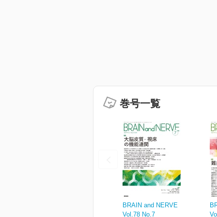
巻号一覧
BRAIN and NERVE
B
Vol.78 No.7
Vo