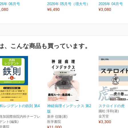
026年 06月号
2026年 05月号（増大号）
2026年 04月号
,080
¥6,490
¥3,080
は、こんな商品も買っています。
科レジデントの鉄則 第4
神経病理インデックス 第2
ステロイドの虎
版
國松 淳和(著)
金芳堂
路加国際病院内科チーフレ
新井 信隆(著)
¥3,300
デント(編集)
医学書院
学書院
¥11,000