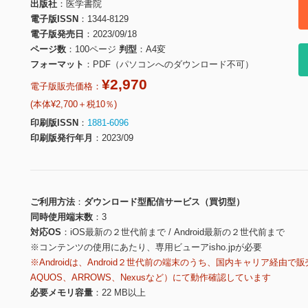
出版社
医学書院
電子版ISSN
1344-8129
電子版発売日
2023/09/18
ページ数
100ページ
判型
A4変
フォーマット
PDF（パソコンへのダウンロード不可）
¥2,970
電子版販売価格：
(本体¥2,700＋税10％)
印刷版ISSN
1881-6096
印刷版発行年月
2023/09
ご利用方法
ダウンロード型配信サービス（買切型）
同時使用端末数
3
対応OS
iOS最新の２世代前まで / Android最新の２世代前まで
※コンテンツの使用にあたり、専用ビューアisho.jpが必要
※Androidは、Android２世代前の端末のうち、国内キャリア経由で販
AQUOS、ARROWS、Nexusなど）にて動作確認しています
必要メモリ容量
22 MB以上