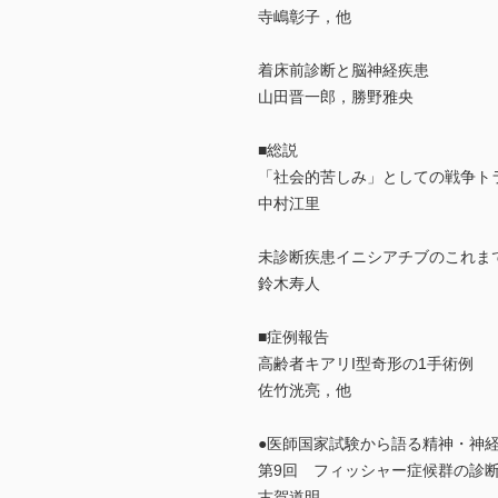
寺嶋彰子，他
着床前診断と脳神経疾患
山田晋一郎，勝野雅央
■総説
「社会的苦しみ」としての戦争ト
中村江里
未診断疾患イニシアチブのこれま
鈴木寿人
■症例報告
高齢者キアリI型奇形の1手術例
佐竹洸亮，他
●医師国家試験から語る精神・神
第9回 フィッシャー症候群の診
古賀道明