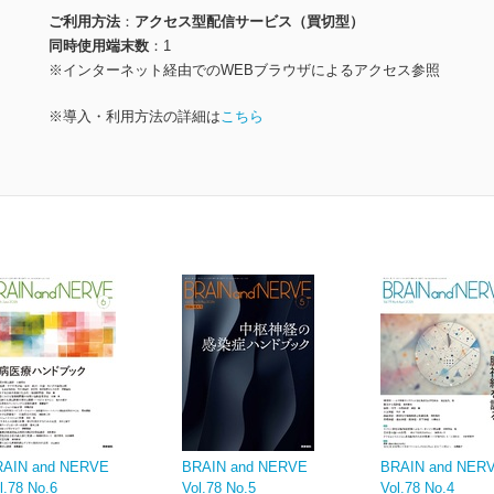
ご利用方法
アクセス型配信サービス（買切型）
同時使用端末数
1
※インターネット経由でのWEBブラウザによるアクセス参照
※導入・利用方法の詳細は
こちら
RAIN and NERVE
BRAIN and NERVE
BRAIN and NE
l.78 No.6
Vol.78 No.5
Vol.78 No.4