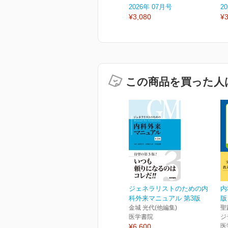
2026年 07月号
2
¥3,080
¥3
この商品を買った人
ジェネラリストのための内
内
科外来マニュアル 第3版
版
金城 光代(他編集)
聖
医学書院
ジ
¥6,600
医