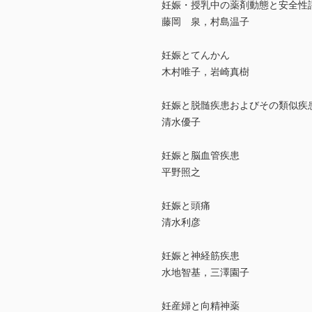
妊娠・授乳中の薬剤動態と安全性
藤岡 泉，村島温子
妊娠とてんかん
木村唯子，岩崎真樹
妊娠と脱髄疾患およびその類似疾
清水優子
妊娠と脳血管疾患
平野照之
妊娠と頭痛
清水利彦
妊娠と神経筋疾患
水地智基，三澤園子
妊産婦と向精神薬