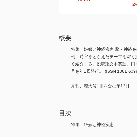
¥5
概要
特集 妊娠と神経疾患 脳・神経を基
刊。時宜をとらえたテーマを深く
く紹介する。投稿論文も英語、日
号を年1回発行。 (ISSN 1881-6096
月刊、増大号1冊を含む年12冊
目次
特集 妊娠と神経疾患