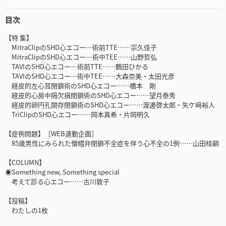
目次
【特 集】
MitraClipのSHD心エコー─術前TTE……宗久佳子
MitraClipのSHD心エコー─術中TEE……山野哲弘
TAVIのSHD心エコー─術前TTE……鶴田ひかる
TAVIのSHD心エコー─術中TEE……大森奈美・太田光彦
経皮的左心耳閉鎖術のSHD心エコー……橋本 剛
経皮的心房中隔欠損閉鎖術のSHD心エコー……望月泰秀
経皮的卵円孔開存閉鎖術のSHD心エコー……渡邊啓太郎・矢ケ﨑裕人
TriClipのSHD心エコー……岡本真希・片岡明久
【症例問題】［WEB連動企画］
85歳男性にみられた僧帽弁閉鎖不全症を伴う心不全の1例……山田桂嗣
【COLUMN】
◉Something new, Something special
考えて診る心エコー……古川敦子
【投稿】
わたしの1枚