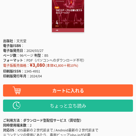
出版社
文光堂
電子版ISBN
電子版発売日
2024/03/27
ページ数
96ページ
判型
B5
フォーマット
PDF（パソコンへのダウンロード不可）
¥3,080
電子版販売価格：
(本体¥2,800＋税10％)
印刷版ISSN
1345-4951
印刷版発行年月
2024/04
カートに入れる
ちょっと立ち読み
ご利用方法
ダウンロード型配信サービス（買切型）
同時使用端末数
2
対応OS
iOS最新の２世代前まで / Android最新の２世代前まで
※コンテンツの使用にあたり、専用ビューアisho.jpが必要