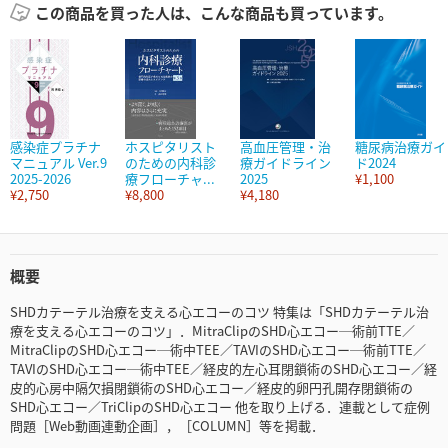
この商品を買った人は、こんな商品も買っています。
感染症プラチナ
ホスピタリスト
高血圧管理・治
糖尿病治療ガイ
マニュアル Ver.9
のための内科診
療ガイドライン
ド2024
2025-2026
療フローチャ...
2025
¥1,100
¥2,750
¥8,800
¥4,180
概要
SHDカテーテル治療を支える心エコーのコツ 特集は「SHDカテーテル治
療を支える心エコーのコツ」．MitraClipのSHD心エコー─術前TTE／
MitraClipのSHD心エコー─術中TEE／TAVIのSHD心エコー─術前TTE／
TAVIのSHD心エコー─術中TEE／経皮的左心耳閉鎖術のSHD心エコー／経
皮的心房中隔欠損閉鎖術のSHD心エコー／経皮的卵円孔開存閉鎖術の
SHD心エコー／TriClipのSHD心エコー 他を取り上げる．連載として症例
問題［Web動画連動企画］，［COLUMN］等を掲載．