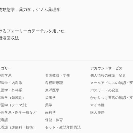
物動態学，薬力学，ゲノム薬理学
けるフォーリーカテーテルを用いた
留液回収法
テゴリー
アカウントサービス
礎医学系
看護教員・学生
個人情報の確認・変更
床医学・内科系
各種医療職
メールアドレスの確認・変
床医学・外科系
東洋医学
パスワードの変更
床医学（領域別）
栄養学
かかりつけ書店の確認・変
床医学（テーマ別）
薬学
マイ本棚
会医学系・医学一般など
歯科学
購入履歴
礎看護
保健・体育
床看護（診療科・技術）
セット・雑誌年間購読