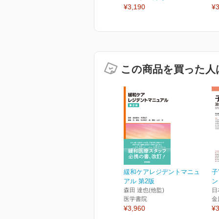
¥3,190
¥3
この商品を買った人
緩和ケアレジデントマニュ
子
アル 第2版
ン
森田 達也(他監)
日
医学書院
金
¥3,960
¥3