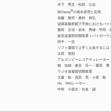
木下 秀文・松田 公志
®
BiClamp
の基本原理と応用
加藤 敬司・奥村 和弘
泌尿器腹腔鏡下手術におけるバイ
繁田 正信・岩本 秀雄・甲田 
超音波凝固切開装置＋バイポーラ
田中 一志
ソフト凝固で上手く止血するには
太田 智則
アルゴンビームコアギュレーター
鶴 信雄・麦谷 荘一・栗田 豊
ラジオ波凝固切開装置
大森 聡・高田 亮・小原 航
Ho : YAGレーザー
中村 小源太・住友 誠