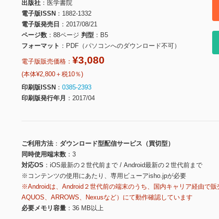
出版社
医学書院
電子版ISSN
1882-1332
電子版発売日
2017/08/21
ページ数
88ページ
判型
B5
フォーマット
PDF（パソコンへのダウンロード不可）
¥3,080
電子版販売価格：
(本体¥2,800＋税10％)
印刷版ISSN
0385-2393
印刷版発行年月
2017/04
ご利用方法
ダウンロード型配信サービス（買切型）
同時使用端末数
3
対応OS
iOS最新の２世代前まで / Android最新の２世代前まで
※コンテンツの使用にあたり、専用ビューアisho.jpが必要
※Androidは、Android２世代前の端末のうち、国内キャリア経由で販
AQUOS、ARROWS、Nexusなど）にて動作確認しています
必要メモリ容量
36 MB以上