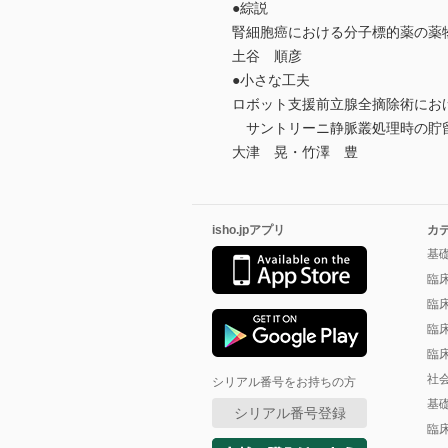
●綜説
腎細胞癌における分子標的薬の薬
土谷 順彦
●小さな工夫
ロボット支援前立腺全摘除術にお
サントリーニ静脈叢処理時の貯
大津 晃・竹澤 豊
isho.jpアプリ
カ
基
臨
臨
臨
臨
社
シリアル番号をお持ちの方
基
シリアル番号登録
臨