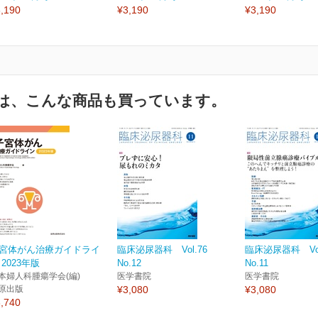
,190
¥3,190
¥3,190
は、こんな商品も買っています。
宮体がん治療ガイドライ
臨床泌尿器科 Vol.76
臨床泌尿器科 Vol
 2023年版
No.12
No.11
本婦人科腫瘍学会(編)
医学書院
医学書院
原出版
¥3,080
¥3,080
,740