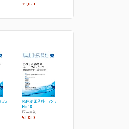
¥9,020
¥3,190
¥
.76
臨床泌尿器科 Vol.76
No.10
医学書院
¥3,080