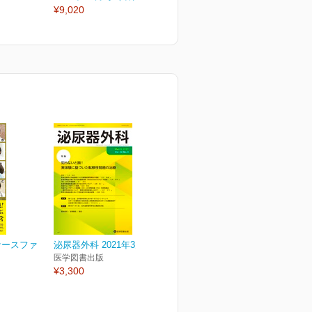
¥9,020
¥3,190
¥
ケースファ
泌尿器外科 2021年3月号
医学図書出版
¥3,300