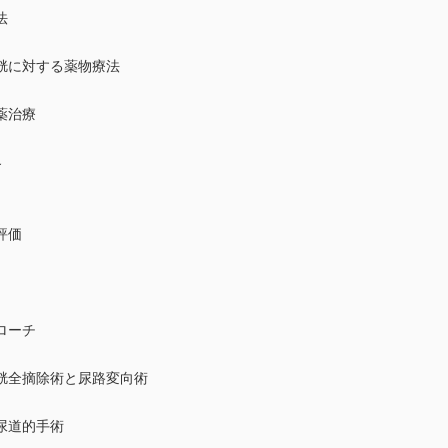
法
胱に対する薬物療法
薬治療
界
評価
ローチ
胱全摘除術と尿路変向術
尿道的手術