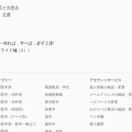
応と注意点
 正貴
─知れば，学べば，必ず上達!
ライド編（1））
テゴリー
アカウントサービス
礎医学系
看護教員・学生
個人情報の確認・変更
床医学・内科系
各種医療職
メールアドレスの確認・変
床医学・外科系
東洋医学
パスワードの変更
床医学（領域別）
栄養学
かかりつけ書店の確認・変
床医学（テーマ別）
薬学
マイ本棚
会医学系・医学一般など
歯科学
購入履歴
礎看護
保健・体育