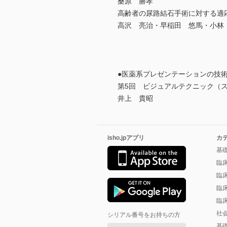
桑原 勝孝
高齢者の尿路結石手術に対する適
高沢 亮治・早稲田 悠馬・小林
●医薬系プレゼンテーションの技術
第5回 ビジュアルテクニック（ス
井上 貴昭
isho.jpアプリ
カ
基
臨
臨
臨
臨
社
シリアル番号をお持ちの方
基