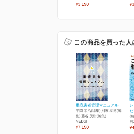
¥3,190
¥3
この商品を買った人
重症患者管理マニュアル
レ
平岡 栄治(編集) 則末 泰博(編
だ
集) 藤谷 茂樹(編集)
佐
MEDSI
日
¥7,150
¥4