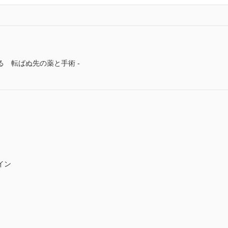
 転ばぬ先の薬と手術 -
イン