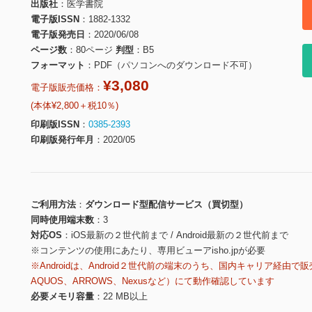
出版社
医学書院
電子版ISSN
1882-1332
電子版発売日
2020/06/08
ページ数
80ページ
判型
B5
フォーマット
PDF（パソコンへのダウンロード不可）
¥3,080
電子版販売価格：
(本体¥2,800＋税10％)
印刷版ISSN
0385-2393
印刷版発行年月
2020/05
ご利用方法
ダウンロード型配信サービス（買切型）
同時使用端末数
3
対応OS
iOS最新の２世代前まで / Android最新の２世代前まで
※コンテンツの使用にあたり、専用ビューアisho.jpが必要
※Androidは、Android２世代前の端末のうち、国内キャリア経由で販
AQUOS、ARROWS、Nexusなど）にて動作確認しています
必要メモリ容量
22 MB以上