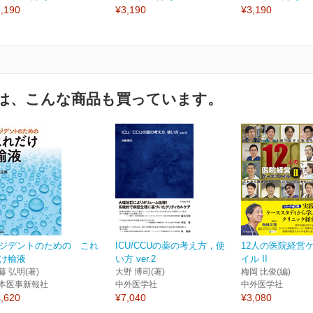
,190
¥3,190
¥3,190
は、こんな商品も買っています。
ジデントのための これ
ICU/CCUの薬の考え方，使
12人の医院経営
け輸液
い方 ver.2
イル II
藤 弘明(著)
大野 博司(著)
梅岡 比俊(編)
本医事新報社
中外医学社
中外医学社
,620
¥7,040
¥3,080