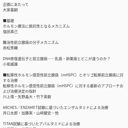
企画にあたって
大家基嗣
■基礎
ホルモン療法に抵抗性となるメカニズム
塩田真己
難治性前立腺癌の分子メカニズム
赤松秀輔
DNA修復遺伝子と前立腺癌──乳癌・卵巣癌とどこが違うのか？
小坂威雄
■転移性ホルモン感受性前立腺癌（mHSPC）とオリゴ転移前立腺癌に対
する治療
転移性ホルモン感受性前立腺癌（mHSPC）に対する最新のアプローチお
よび治療決定の指針
川上理・矢野晶大・竹下英毅
ARCHES／ENZAMET試験に基づいたエンザルタミドによる治療
井口太郎・加藤実・山﨑健史・他
TITAN試験に基づいたアパルタミドによる治療