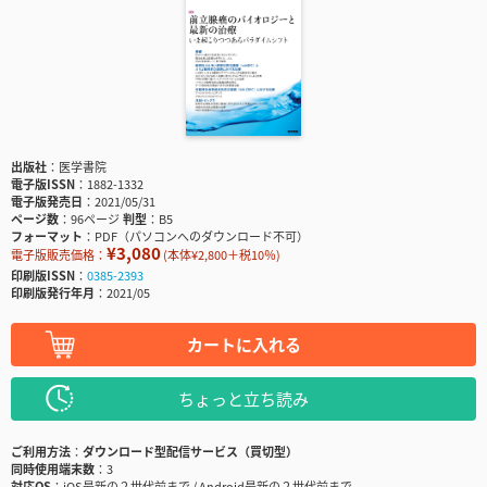
出版社
医学書院
電子版ISSN
1882-1332
電子版発売日
2021/05/31
ページ数
96ページ
判型
B5
フォーマット
PDF（パソコンへのダウンロード不可）
¥3,080
電子版販売価格：
(本体¥2,800＋税10％)
印刷版ISSN
0385-2393
印刷版発行年月
2021/05
カートに入れる
ちょっと立ち読み
ご利用方法
ダウンロード型配信サービス（買切型）
同時使用端末数
3
対応OS
iOS最新の２世代前まで / Android最新の２世代前まで