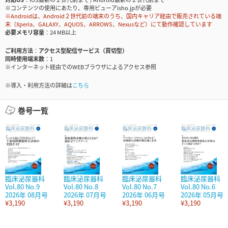
※コンテンツの使用にあたり、専用ビューアisho.jpが必要
※Androidは、Android２世代前の端末のうち、国内キャリア経由で販売されている端
末（Xperia、GALAXY、AQUOS、ARROWS、Nexusなど）にて動作確認しています
必要メモリ容量
24 MB以上
ご利用方法
アクセス型配信サービス（買切型）
同時使用端末数
1
※インターネット経由でのWEBブラウザによるアクセス参照
※導入・利用方法の詳細は
こちら
巻号一覧
臨床泌尿器科
臨床泌尿器科
臨床泌尿器科
臨床泌尿器科
Vol.80 No.9
Vol.80 No.8
Vol.80 No.7
Vol.80 No.6
2026年 08月号
2026年 07月号
2026年 06月号
2026年 05月号
¥3,190
¥3,190
¥3,190
¥3,190