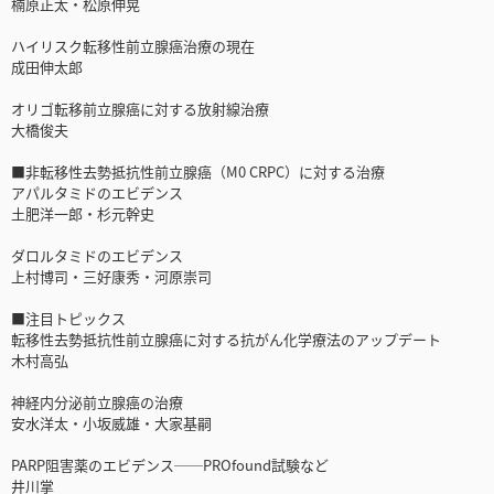
楠原正太・松原伸晃
ハイリスク転移性前立腺癌治療の現在
成田伸太郎
オリゴ転移前立腺癌に対する放射線治療
大橋俊夫
■非転移性去勢抵抗性前立腺癌（M0 CRPC）に対する治療
アパルタミドのエビデンス
土肥洋一郎・杉元幹史
ダロルタミドのエビデンス
上村博司・三好康秀・河原崇司
■注目トピックス
転移性去勢抵抗性前立腺癌に対する抗がん化学療法のアップデート
木村高弘
神経内分泌前立腺癌の治療
安水洋太・小坂威雄・大家基嗣
PARP阻害薬のエビデンス──PROfound試験など
井川掌