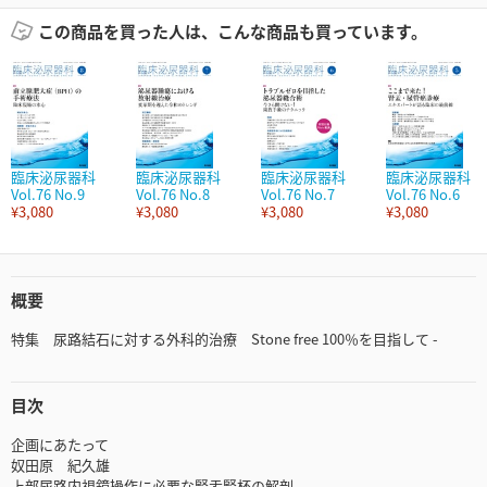
この商品を買った人は、こんな商品も買っています。
臨床泌尿器科
臨床泌尿器科
臨床泌尿器科
臨床泌尿器科
Vol.76 No.9
Vol.76 No.8
Vol.76 No.7
Vol.76 No.6
¥3,080
¥3,080
¥3,080
¥3,080
概要
特集 尿路結石に対する外科的治療 Stone free 100％を目指して -
目次
企画にあたって
奴田原 紀久雄
上部尿路内視鏡操作に必要な腎盂腎杯の解剖