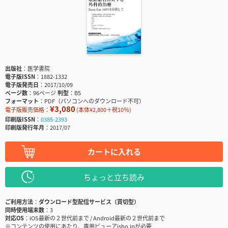
出版社
医学書院
電子版ISSN
1882-1332
電子版発売日
2017/10/09
ページ数
96ページ
判型
B5
フォーマット
PDF（パソコンへのダウンロード不可）
¥3,080
電子版販売価格：
(本体¥2,800＋税10％)
印刷版ISSN
0385-2393
印刷版発行年月
2017/07
カートに入れる
ちょっと立ち読み
ご利用方法
ダウンロード型配信サービス（買切型）
同時使用端末数
3
対応OS
iOS最新の２世代前まで / Android最新の２世代前まで
※コンテンツの使用にあたり、専用ビューアisho.jpが必要