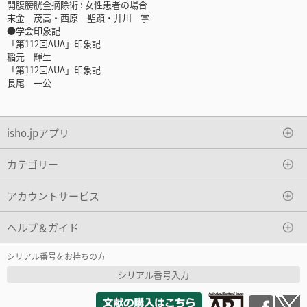
開腹膀胱全摘除術 : 女性患者の場合
末金 茂高・西原 聖顕・井川 掌
●学会印象記
「第112回AUA」印象記
稲元 輝生
「第112回AUA」印象記
長尾 一公
isho.jpアプリ
カテゴリー
アカウントサービス
ヘルプ＆ガイド
シリアル番号をお持ちの方
シリアル番号入力