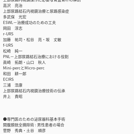
高沢 亮治
上部尿路結石内視鏡治療と尿路感染症
多武保 光宏
ESWL－治療成功のための工夫
岡田 淳志
r-URS
加藤 祐司・松谷 亮・坂 丈敏
f-URS
松崎 純一
PNL－上部尿路結石治療における役割
眞崎 拓朗・山口 秋人
Mini-percとMicro-perc
和田 耕一郎
ECIRS
三浦 浩康
上部尿路結石内視鏡治療技術の伝承
井上 貴昭
●専門医のための泌尿器科基本手術
開腹膀胱全摘除術 : 男性患者の場合
菅野 秀典・土谷 順彦