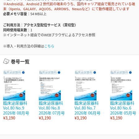
※Androidは、Android２世代前の端末のうち、国内キャリア経由で販売されている端
末（Xperia、GALAXY、AQUOS、ARROWS、Nexusなど）にて動作確認しています
必要メモリ容量
54 MB以上
ご利用方法
アクセス型配信サービス（買切型）
同時使用端末数
1
※インターネット経由でのWEBブラウザによるアクセス参照
※導入・利用方法の詳細は
こちら
巻号一覧
臨床泌尿器科
臨床泌尿器科
臨床泌尿器科
臨床泌尿器科
Vol.80 No.9
Vol.80 No.8
Vol.80 No.7
Vol.80 No.6
2026年 08月号
2026年 07月号
2026年 06月号
2026年 05月号
¥3,190
¥3,190
¥3,190
¥3,190