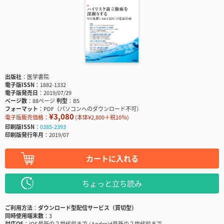
出版社
医学書院
電子版ISSN
1882-1332
電子版発売日
2019/07/29
ページ数
88ページ
判型
B5
フォーマット
PDF（パソコンへのダウンロード不可）
¥3,080
電子版販売価格：
(本体¥2,800＋税10％)
印刷版ISSN
0385-2393
印刷版発行年月
2019/07
カートに入れる
ちょっと立ち読み
ご利用方法
ダウンロード型配信サービス（買切型）
同時使用端末数
3
対応OS
iOS最新の２世代前まで / Android最新の２世代前まで