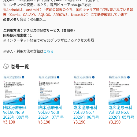
※コンテンツの使用にあたり、専用ビューアisho.jpが必要
※Androidは、Android２世代前の端末のうち、国内キャリア経由で販売されている端
末（Xperia、GALAXY、AQUOS、ARROWS、Nexusなど）にて動作確認しています
必要メモリ容量
40 MB以上
ご利用方法
アクセス型配信サービス（買切型）
同時使用端末数
1
※インターネット経由でのWEBブラウザによるアクセス参照
※導入・利用方法の詳細は
こちら
巻号一覧
臨床泌尿器科
臨床泌尿器科
臨床泌尿器科
臨床泌尿器科
Vol.80 No.9
Vol.80 No.8
Vol.80 No.7
Vol.80 No.6
2026年 08月号
2026年 07月号
2026年 06月号
2026年 05月号
¥3,190
¥3,190
¥3,190
¥3,190