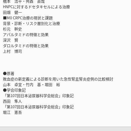
橋本 浩平・舛森 直哉
HNPCに対するドセタキセルによる治療
田畑 健一
■M0 CRPC治療の現状と課題
背景・診断・リスク層別化と治療
杉元 幹史
アパルタミドの特徴と効果
深沢 賢
ダロルタミドの特徴と効果
上村 博司
●原著
敗血症の新定義による診断を用いた急性腎盂腎炎症例の比較検討
山本 卓宜・竹内 基・堀田 裕
●学会印象記
「第107回日本泌尿器科学会総会」印象記
西田 隼人
「第107回日本泌尿器科学会総会」印象記
堀江 憲吾