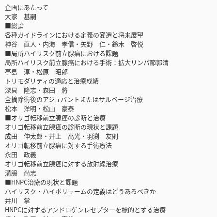
企画にあたって
大家 基嗣
■総論
各種ガイドラインにおける定義の変遷と将来展望
神谷 直人・内海 孝信・矢野 仁・鈴木 啓悦
■局所ハイリスク前立腺癌における課題
局所ハイリスク前立腺癌における手術：拡大リンパ節郭清
亭島 淳・松原 昭郎
トリモダリティの適応と治療成績
深貝 隆志・森田 將
全摘除術後のアジュバントまたはサルベージ治療
松本 洋明・松山 豪泰
■オリゴ転移前立腺癌の診断と治療
オリゴ転移前立腺癌の診断の現状と課題
成田 伸太郎・井上 高光・羽渕 友則
オリゴ転移前立腺癌に対する手術療法
永田 政義
オリゴ転移前立腺癌に対する放射線治療
溝脇 尚志
■HNPC治療の現状と課題
ハイリスク・ハイボリュームの定義はどうあるべきか
井川 掌
HNPCに対するアンドロゲンレセプターを標的とする治療