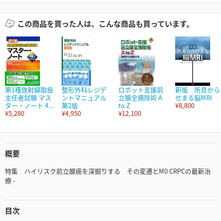
この商品を買った人は、こんな商品も買っています。
第1種放射線取扱
整形外科レジデ
ロボット支援前
新版 所見から
主任者試験 マス
ントマニュアル
立腺全摘除術 A
せまる脳MRI
ター・ノート 4...
第2版
to Z
¥8,800
¥5,280
¥4,950
¥12,100
概要
特集 ハイリスク前立腺癌を深掘りする その変遷とM0 CRPCの最新治
療 -
目次