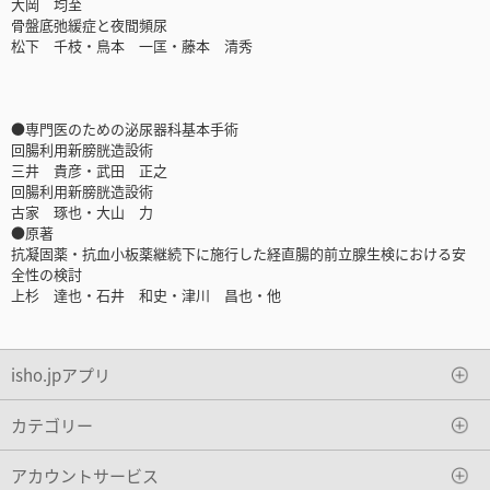
大岡 均至
骨盤底弛緩症と夜間頻尿
松下 千枝・鳥本 一匡・藤本 清秀
●専門医のための泌尿器科基本手術
回腸利用新膀胱造設術
三井 貴彦・武田 正之
回腸利用新膀胱造設術
古家 琢也・大山 力
●原著
抗凝固薬・抗血小板薬継続下に施行した経直腸的前立腺生検における安
全性の検討
上杉 達也・石井 和史・津川 昌也・他
isho.jpアプリ
カテゴリー
アカウントサービス