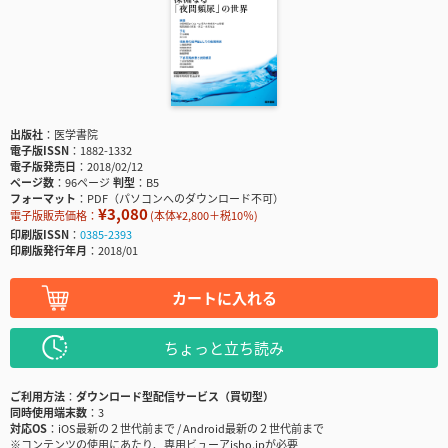
出版社
医学書院
電子版ISSN
1882-1332
電子版発売日
2018/02/12
ページ数
96ページ
判型
B5
フォーマット
PDF（パソコンへのダウンロード不可）
¥3,080
電子版販売価格：
(本体¥2,800＋税10％)
印刷版ISSN
0385-2393
印刷版発行年月
2018/01
カートに入れる
ちょっと立ち読み
ご利用方法
ダウンロード型配信サービス（買切型）
同時使用端末数
3
対応OS
iOS最新の２世代前まで / Android最新の２世代前まで
※コンテンツの使用にあたり、専用ビューアisho.jpが必要