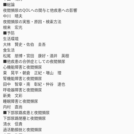
■総論
夜間頻尿のQOLへの関与と他疾患への影響
中川 晴夫
夜間頻尿の実態・原因・検索方法
根来 宏光
■予防
生活環境
大林 賢史・佐伯 圭吾
食生活
松尾 朋博・宮田 康好・酒井 英樹
■他疾患の合併症としての夜間頻尿
心機能障害と夜間頻尿
東 晃平・朝倉 正紀・増山 理
腎機能障害と夜間頻尿
田中 智章・南 彰紀・仲谷 達也
呼吸器障害と夜間頻尿
新美 文彩
睡眠障害と夜間頻尿
内村 直尚
■下部尿路疾患と夜間頻尿
下部尿路閉塞と夜間頻尿
清水 信貴
過活動膀胱と夜間頻尿