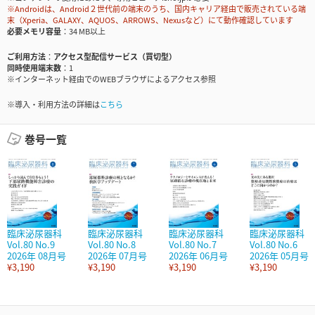
※Androidは、Android２世代前の端末のうち、国内キャリア経由で販売されている端
末（Xperia、GALAXY、AQUOS、ARROWS、Nexusなど）にて動作確認しています
必要メモリ容量
34 MB以上
ご利用方法
アクセス型配信サービス（買切型）
同時使用端末数
1
※インターネット経由でのWEBブラウザによるアクセス参照
※導入・利用方法の詳細は
こちら
巻号一覧
臨床泌尿器科
臨床泌尿器科
臨床泌尿器科
臨床泌尿器科
Vol.80 No.9
Vol.80 No.8
Vol.80 No.7
Vol.80 No.6
2026年 08月号
2026年 07月号
2026年 06月号
2026年 05月号
¥3,190
¥3,190
¥3,190
¥3,190