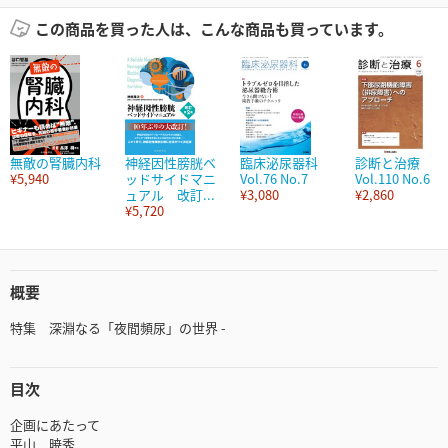
この商品を買った人は、こんな商品も買っています。
無敵の腎臓内科
神経因性膀胱ベ
臨床泌尿器科
診断と治療
¥5,940
ッドサイドマニ
Vol.76 No.7
Vol.110 No.6
ュアル 改訂...
¥3,080
¥2,860
¥5,720
概要
特集 深淵なる「夜間頻尿」の世界 -
目次
企画にあたって
平山 暁秀