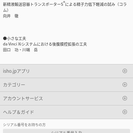
®
新精液輸送容器トランスポーターS
による精子力低下軽減の試み（コラ
ム）
向井 徹
●小さな工夫
da Vinci Xiシステムにおける後腹膜控拡張の工夫
田口 功・川端 岳
isho.jpアプリ
カテゴリー
アカウントサービス
ヘルプ＆ガイド
シリアル番号をお持ちの方
シリアル番号入力