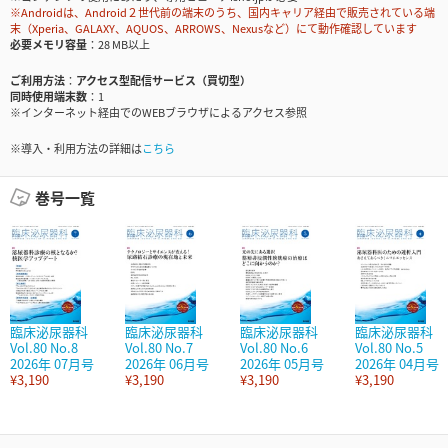
※Androidは、Android２世代前の端末のうち、国内キャリア経由で販売されている端
末（Xperia、GALAXY、AQUOS、ARROWS、Nexusなど）にて動作確認しています
必要メモリ容量
28 MB以上
ご利用方法
アクセス型配信サービス（買切型）
同時使用端末数
1
※インターネット経由でのWEBブラウザによるアクセス参照
※導入・利用方法の詳細は
こちら
巻号一覧
臨床泌尿器科
臨床泌尿器科
臨床泌尿器科
臨床泌尿器科
Vol.80 No.8
Vol.80 No.7
Vol.80 No.6
Vol.80 No.5
2026年 07月号
2026年 06月号
2026年 05月号
2026年 04月号
¥3,190
¥3,190
¥3,190
¥3,190