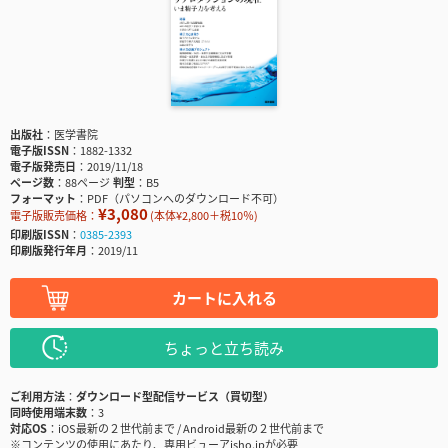
出版社
医学書院
電子版ISSN
1882-1332
電子版発売日
2019/11/18
ページ数
88ページ
判型
B5
フォーマット
PDF（パソコンへのダウンロード不可）
¥3,080
電子版販売価格：
(本体¥2,800＋税10％)
印刷版ISSN
0385-2393
印刷版発行年月
2019/11
カートに入れる
ちょっと立ち読み
ご利用方法
ダウンロード型配信サービス（買切型）
同時使用端末数
3
対応OS
iOS最新の２世代前まで / Android最新の２世代前まで
※コンテンツの使用にあたり、専用ビューアisho.jpが必要