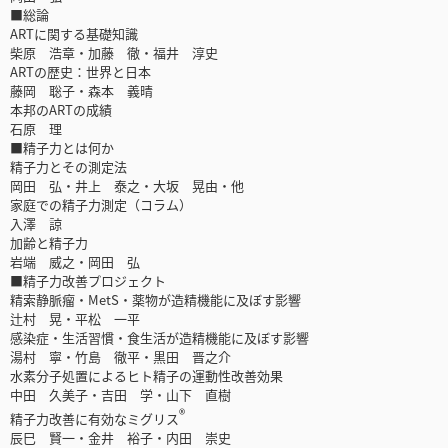
■総論
ARTに関する基礎知識
柴原 浩章・加藤 徹・福井 淳史
ARTの歴史：世界と日本
藤岡 聡子・森本 義晴
本邦のARTの成績
石原 理
■精子力とは何か
精子力とその測定法
岡田 弘・井上 泰之・大坂 晃由・他
家庭での精子力測定（コラム）
入澤 諒
加齢と精子力
岩端 威之・岡田 弘
■精子力改善プロジェクト
精索静脈瘤・MetS・薬物が造精機能に及ぼす影響
辻村 晃・平松 一平
感染症・生活習慣・食生活が造精機能に及ぼす影響
湯村 寧・竹島 徹平・黒田 晋之介
水素分子処置によるヒト精子の運動性改善効果
中田 久美子・吉田 学・山下 直樹
®
精子力改善に有効なミグリス
辰巳 賢一・金井 裕子・内田 崇史