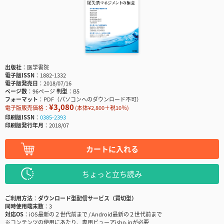
出版社
医学書院
電子版ISSN
1882-1332
電子版発売日
2018/07/16
ページ数
96ページ
判型
B5
フォーマット
PDF（パソコンへのダウンロード不可）
¥3,080
電子版販売価格：
(本体¥2,800＋税10％)
印刷版ISSN
0385-2393
印刷版発行年月
2018/07
カートに入れる
ちょっと立ち読み
ご利用方法
ダウンロード型配信サービス（買切型）
同時使用端末数
3
対応OS
iOS最新の２世代前まで / Android最新の２世代前まで
※コンテンツの使用にあたり、専用ビューアisho.jpが必要