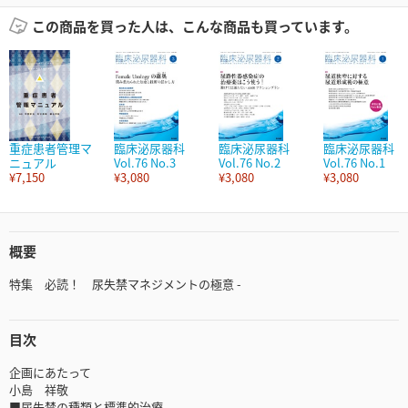
この商品を買った人は、こんな商品も買っています。
重症患者管理マ
臨床泌尿器科
臨床泌尿器科
臨床泌尿器科
ニュアル
Vol.76 No.3
Vol.76 No.2
Vol.76 No.1
¥7,150
¥3,080
¥3,080
¥3,080
概要
特集 必読！ 尿失禁マネジメントの極意 -
目次
企画にあたって
小島 祥敬
■尿失禁の種類と標準的治療