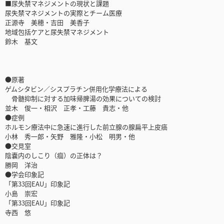
■尿失禁マネジメントの現状と課題
尿失禁マネジメントの実際とチーム医療
正源寺 美穂・吉田 美香子
地域包括ケアと尿失禁マネジメント
鈴木 基文
●原著
ゲムシタビン／シスプラチン併用化学療法による
骨髄抑制に対する加味帰脾湯の効果についての検討
並木 俊一・相沢 正孝・工藤 貴志・他
●症例
ホルモン療法中に急速に進行した前立腺の腺扁平上皮癌
小林 秀一郎・矢野 雅隆・小松 明男・他
●交見室
陰嚢内のしこり（痼）の正体は？
勝岡 洋治
●学会印象記
「第33回EAU」印象記
小島 崇宏
「第33回EAU」印象記
寺西 悠