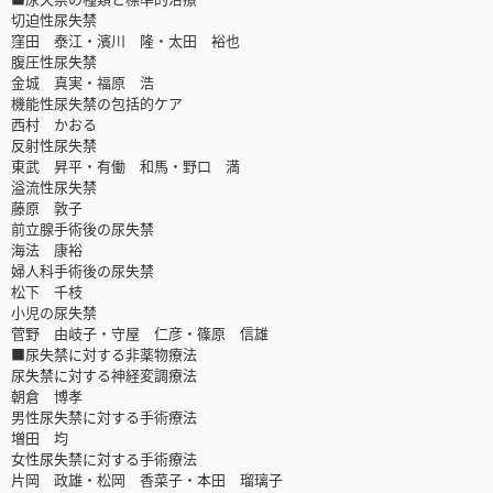
切迫性尿失禁
窪田 泰江・濱川 隆・太田 裕也
腹圧性尿失禁
金城 真実・福原 浩
機能性尿失禁の包括的ケア
西村 かおる
反射性尿失禁
東武 昇平・有働 和馬・野口 満
溢流性尿失禁
藤原 敦子
前立腺手術後の尿失禁
海法 康裕
婦人科手術後の尿失禁
松下 千枝
小児の尿失禁
菅野 由岐子・守屋 仁彦・篠原 信雄
■尿失禁に対する非薬物療法
尿失禁に対する神経変調療法
朝倉 博孝
男性尿失禁に対する手術療法
増田 均
女性尿失禁に対する手術療法
片岡 政雄・松岡 香菜子・本田 瑠璃子