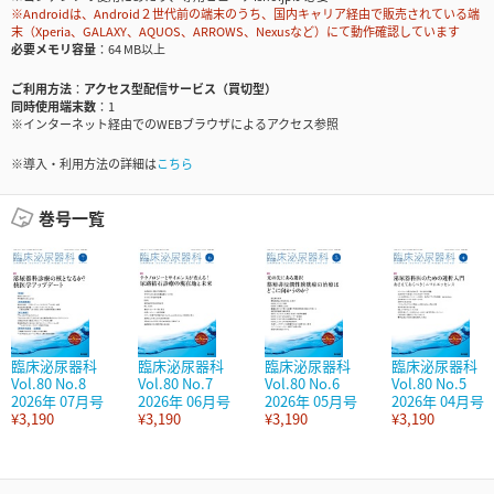
※Androidは、Android２世代前の端末のうち、国内キャリア経由で販売されている端
末（Xperia、GALAXY、AQUOS、ARROWS、Nexusなど）にて動作確認しています
必要メモリ容量
64 MB以上
ご利用方法
アクセス型配信サービス（買切型）
同時使用端末数
1
※インターネット経由でのWEBブラウザによるアクセス参照
※導入・利用方法の詳細は
こちら
巻号一覧
臨床泌尿器科
臨床泌尿器科
臨床泌尿器科
臨床泌尿器科
Vol.80 No.8
Vol.80 No.7
Vol.80 No.6
Vol.80 No.5
2026年 07月号
2026年 06月号
2026年 05月号
2026年 04月号
¥3,190
¥3,190
¥3,190
¥3,190