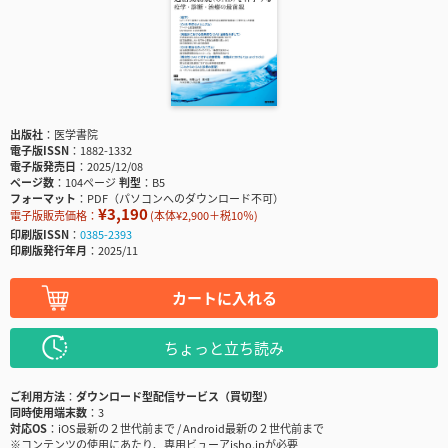
出版社
医学書院
電子版ISSN
1882-1332
電子版発売日
2025/12/08
ページ数
104ページ
判型
B5
フォーマット
PDF（パソコンへのダウンロード不可）
¥3,190
電子版販売価格：
(本体¥2,900＋税10％)
印刷版ISSN
0385-2393
印刷版発行年月
2025/11
カートに入れる
ちょっと立ち読み
ご利用方法
ダウンロード型配信サービス（買切型）
同時使用端末数
3
対応OS
iOS最新の２世代前まで / Android最新の２世代前まで
※コンテンツの使用にあたり、専用ビューアisho.jpが必要