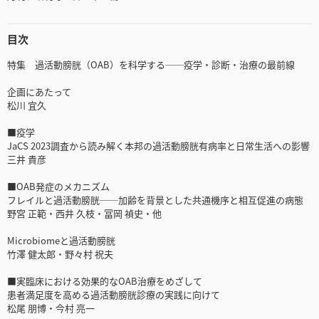
目次
特集 過活動膀胱（OAB）を科学する──疫学・診断・治療の最前線
企画にあたって
松川 宜久
■疫学
JaCS 2023調査から読み解く本邦の過活動膀胱有病率と日常生活への影響
三井 貴彦
■OAB発症のメカニズム
フレイルと過活動膀胱──加齢を背景とした共通機序と相互促進の病態
野宮 正範・西井 久枝・冨岡 禎史・他
Microbiomeと過活動膀胱
竹澤 健太郎・野々村 祝夫
■実臨床における効果的なOAB治療をめざして
患者満足度を高める過活動膀胱診療の実践に向けて
松尾 朋博・今村 亮一