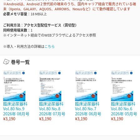
※Androidは、Android２世代前の端末のうち、国内キャリア経由で販売されている端
末（Xperia、GALAXY、AQUOS、ARROWS、Nexusなど）にて動作確認しています
必要メモリ容量
18 MB以上
ご利用方法
アクセス型配信サービス（買切型）
同時使用端末数
1
※インターネット経由でのWEBブラウザによるアクセス参照
※導入・利用方法の詳細は
こちら
巻号一覧
臨床泌尿器科
臨床泌尿器科
臨床泌尿器科
臨床泌尿器科
Vol.80 No.9
Vol.80 No.8
Vol.80 No.7
Vol.80 No.6
2026年 08月号
2026年 07月号
2026年 06月号
2026年 05月号
¥3,190
¥3,190
¥3,190
¥3,190