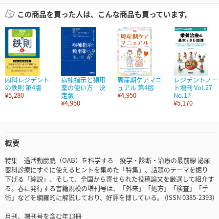
この商品を買った人は、こんな商品も買っています。
内科レジデント
病棟指示と頻用
周産期ケアマニ
レジデントノー
の鉄則 第4版
薬の使い方 決
ュアル 第4版
ト増刊 Vol.27
¥5,280
定版
¥4,950
No.17
¥4,950
¥5,170
概要
特集 過活動膀胱（OAB）を科学する 疫学・診断・治療の最前線 泌尿
器科診療にすぐに使えるヒントを集めた「特集」、話題のテーマを掘り
下げる「綜説」、そして、全国から寄せられた投稿論文を厳選して紹介す
る。春に発行する書籍規模の増刊号は、「外来」「処方」「検査」「手
術」などを網羅的に解説しており、好評を博している。 (ISSN 0385-2393)
月刊、増刊号を含む年13冊