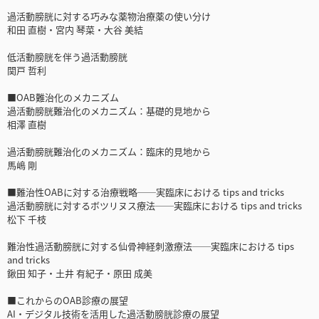
過活動膀胱に対する巧みな薬物治療薬の使い分け
和田 直樹・宮内 琴菜・大谷 美結
低活動膀胱を伴う過活動膀胱
関戸 哲利
■OAB難治化のメカニズム
過活動膀胱難治化のメカニズム：基礎的見地から
相澤 直樹
過活動膀胱難治化のメカニズム：臨床的見地から
馬嶋 剛
■難治性OABに対する治療戦略──実臨床における tips and tricks
過活動膀胱に対するボツリヌス療法──実臨床における tips and tricks
松下 千枝
難治性過活動膀胱に対する仙骨神経刺激療法──実臨床における tips
and tricks
鍬田 知子・土井 有紀子・原田 成美
■これからのOAB診療の展望
AI・デジタル技術を活用した過活動膀胱診療の展望