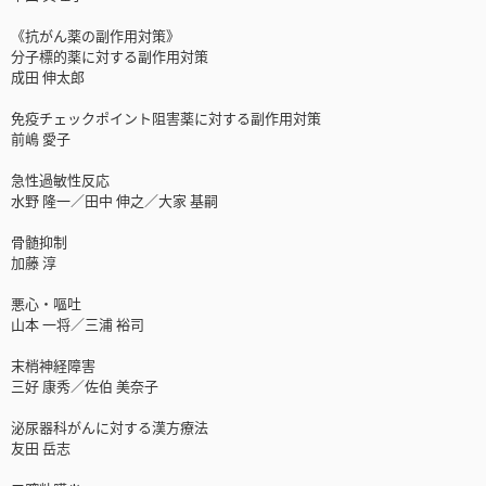
《抗がん薬の副作用対策》
分子標的薬に対する副作用対策
成田 伸太郎
免疫チェックポイント阻害薬に対する副作用対策
前嶋 愛子
急性過敏性反応
水野 隆一／田中 伸之／大家 基嗣
骨髄抑制
加藤 淳
悪心・嘔吐
山本 一将／三浦 裕司
末梢神経障害
三好 康秀／佐伯 美奈子
泌尿器科がんに対する漢方療法
友田 岳志