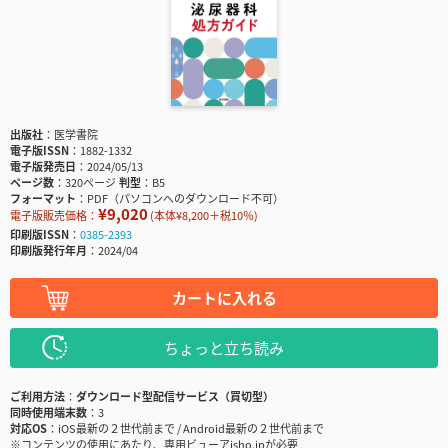
出版社
医学書院
電子版ISSN
1882-1332
電子版発売日
2024/05/13
ページ数
320ページ
判型
B5
フォーマット
PDF（パソコンへのダウンロード不可）
¥9,020
電子版販売価格：
(本体¥8,200＋税10％)
印刷版ISSN
0385-2393
印刷版発行年月
2024/04
カートに入れる
ちょっと立ち読み
ご利用方法
ダウンロード型配信サービス（買切型）
同時使用端末数
3
対応OS
iOS最新の２世代前まで / Android最新の２世代前まで
※コンテンツの使用にあたり、専用ビューアisho.jpが必要