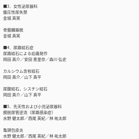
■3．女性泌尿器科
腹圧性尿失禁
金城 真実
骨盤臓器脱
金城 真実
■4．尿路結石症
尿路結石による疝痛発作
岡田 真介／安田 恵里奈／森川 弘史
カルシウム含有結石
岡田 真介／山下 真平
尿酸結石，シスチン結石
岡田 真介／山下 真平
■5．先天性および小児泌尿器科
膀胱尿管逆流（尿路感染症）
水野 健太郎／西尾 英紀／林 祐太郎
亀頭包皮炎
水野 健太郎／西尾 英紀／林 祐太郎