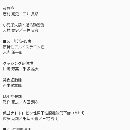
夜尿症
志村 寛史／三井 貴彦
小児尿失禁・過活動膀胱
志村 寛史／三井 貴彦
■6．内分泌疾患
原発性アルドステロン症
木内 謙一郎
クッシング症候群
川崎 芳英／手塚 雄太
褐色細胞腫
西本 紘嗣郎
LOH症候群
鞍作 克之／内田 潤次
低ゴナドトロピン性男子性腺機能低下症（MHH）
佐藤 克哉／千葉 公嗣／三宅 秀明
■7．性機能障害