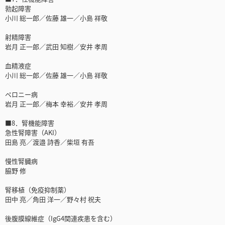
勃起障害
小川 総一郎／佐藤 雄一／小島 祥敬
射精障害
岩月 正一郎／武田 知樹／安井 孝周
血精液症
小川 総一郎／佐藤 雄一／小島 祥敬
ペロニー病
岩月 正一郎／梅本 幸裕／安井 孝周
■8．腎機能障害
急性腎障害（AKI）
田島 亮／渡邉 詩香／柴垣 有吾
慢性腎臓病
脇野 修
腎移植（免疫抑制薬）
田中 亮／角田 洋一／野々村 祝夫
後腹膜線維症（IgG4関連疾患を含む）