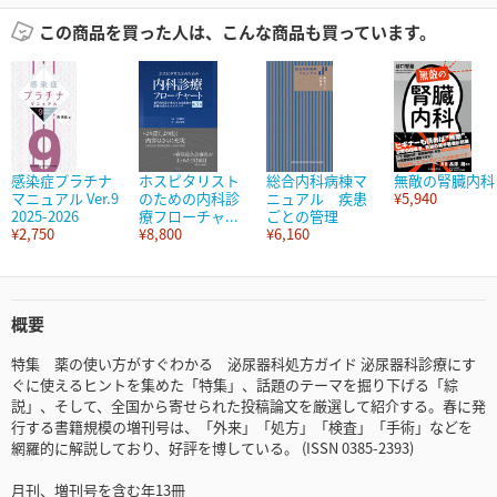
この商品を買った人は、こんな商品も買っています。
感染症プラチナ
ホスピタリスト
総合内科病棟マ
無敵の腎臓内科
マニュアル Ver.9
のための内科診
ニュアル 疾患
¥5,940
2025-2026
療フローチャ...
ごとの管理
¥2,750
¥8,800
¥6,160
概要
特集 薬の使い方がすぐわかる 泌尿器科処方ガイド 泌尿器科診療にす
ぐに使えるヒントを集めた「特集」、話題のテーマを掘り下げる「綜
説」、そして、全国から寄せられた投稿論文を厳選して紹介する。春に発
行する書籍規模の増刊号は、「外来」「処方」「検査」「手術」などを
網羅的に解説しており、好評を博している。 (ISSN 0385-2393)
月刊、増刊号を含む年13冊