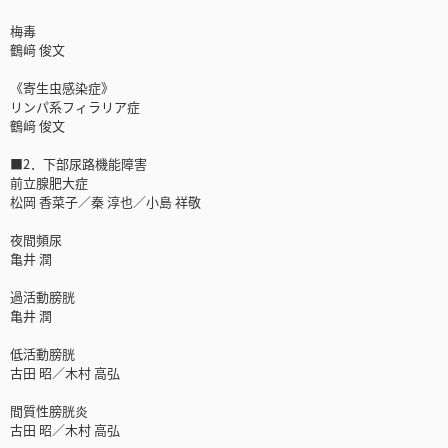
梅毒
鶴﨑 俊文
《寄生虫感染症》
リンパ系フィラリア症
鶴﨑 俊文
■2．下部尿路機能障害
前立腺肥大症
松岡 香菜子／秦 淳也／小島 祥敬
夜間頻尿
亀井 潤
過活動膀胱
亀井 潤
低活動膀胱
古田 昭／木村 高弘
間質性膀胱炎
古田 昭／木村 高弘