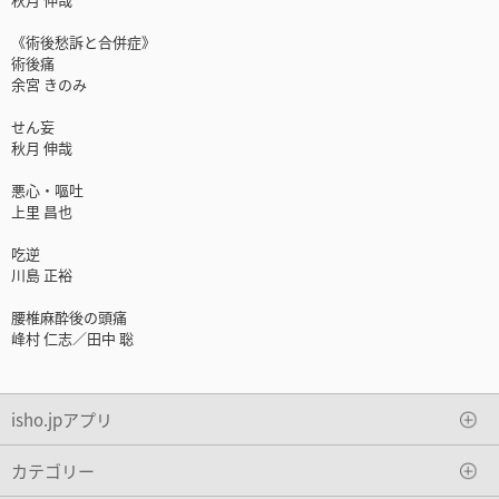
《術後愁訴と合併症》
術後痛
余宮 きのみ
せん妄
秋月 伸哉
悪心・嘔吐
上里 昌也
吃逆
川島 正裕
腰椎麻酔後の頭痛
峰村 仁志／田中 聡
isho.jpアプリ
カテゴリー