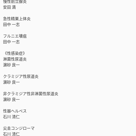
慢性前立腺炎
安田 満
急性精巣上体炎
田中 一志
フルニエ壊疽
田中 一志
《性感染症》
淋菌性尿道炎
濵砂 良一
クラミジア性尿道炎
濵砂 良一
非クラミジア性非淋菌性尿道炎
濵砂 良一
性器ヘルペス
石川 清仁
尖圭コンジローマ
石川 清仁