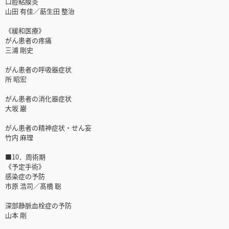
口腔粘膜炎
山田 有佳／莇生田 整治
《緩和医療》
がん患者の疼痛
三浦 剛史
がん患者の呼吸器症状
所 昭宏
がん患者の消化器症状
大坂 巌
がん患者の精神症状・せん妄
竹内 麻理
■10．周術期
《予定手術》
感染症の予防
市原 浩司／髙橋 聡
深部静脈血栓症の予防
山本 剛