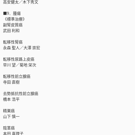
高安健太／木下秀文
■9．腫瘍
《標準治療》
副腎皮質癌
武田 利和
転移性腎癌
永森 聖人／大澤 崇宏
転移性尿路上皮癌
早川 望／菊地 栄次
転移性前立腺癌
寺田 直樹
去勢抵抗性前立腺癌
橋本 浩平
精巣癌
山下 慎一
陰茎癌
本田 真理子