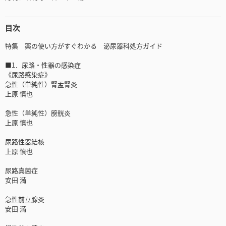
目次
特集 薬の使い方がすぐわかる 泌尿器科処方ガイド
■1．尿路・性器の感染症
《尿路感染症》
急性（単純性）腎盂腎炎
上原 慎也
急性（単純性）膀胱炎
上原 慎也
尿路性器結核
上原 慎也
尿路真菌症
安田 満
急性前立腺炎
安田 満