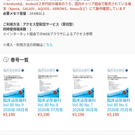
※Androidは、Android２世代前の端末のうち、国内キャリア経由で販売されている端
末（Xperia、GALAXY、AQUOS、ARROWS、Nexusなど）にて動作確認しています
必要メモリ容量
24 MB以上
ご利用方法
アクセス型配信サービス（買切型）
同時使用端末数
1
※インターネット経由でのWEBブラウザによるアクセス参照
※導入・利用方法の詳細は
こちら
巻号一覧
臨床泌尿器科
臨床泌尿器科
臨床泌尿器科
臨床泌尿器科
Vol.80 No.9
Vol.80 No.8
Vol.80 No.7
Vol.80 No.6
2026年 08月号
2026年 07月号
2026年 06月号
2026年 05月号
¥3,190
¥3,190
¥3,190
¥3,190