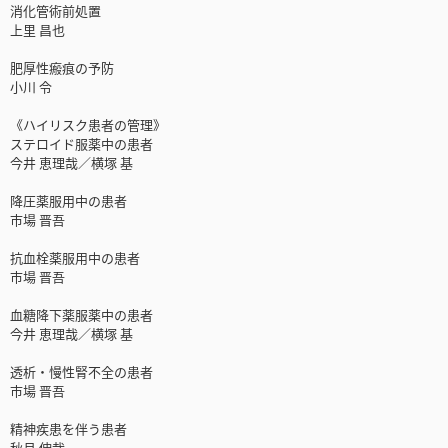
消化管術前処置
上里 昌也
肥厚性瘢痕の予防
小川 令
《ハイリスク患者の管理》
ステロイド服薬中の患者
今井 恵理哉／横塚 基
降圧薬服用中の患者
市場 晋吾
抗血栓薬服用中の患者
市場 晋吾
血糖降下薬服薬中の患者
今井 恵理哉／横塚 基
透析・慢性腎不全の患者
市場 晋吾
精神疾患を伴う患者
秋月 伸哉