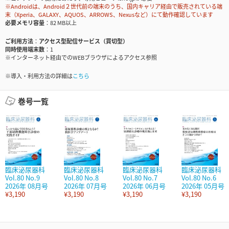
※Androidは、Android２世代前の端末のうち、国内キャリア経由で販売されている端
末（Xperia、GALAXY、AQUOS、ARROWS、Nexusなど）にて動作確認しています
必要メモリ容量
82 MB以上
ご利用方法
アクセス型配信サービス（買切型）
同時使用端末数
1
※インターネット経由でのWEBブラウザによるアクセス参照
※導入・利用方法の詳細は
こちら
巻号一覧
臨床泌尿器科
臨床泌尿器科
臨床泌尿器科
臨床泌尿器科
Vol.80 No.9
Vol.80 No.8
Vol.80 No.7
Vol.80 No.6
2026年 08月号
2026年 07月号
2026年 06月号
2026年 05月号
¥3,190
¥3,190
¥3,190
¥3,190