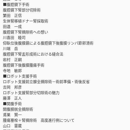
■腹腔鏡下手術
腹腔鏡下腎部分切除術
繁田 正信
生体腎移植ドナー腎採取術
田邉 一成
腹腔鏡下腎摘除術への想い
川喜田 睦司
仰臥位後腹膜鏡による腹腔鏡下後腹膜リンパ節郭清術
川端 岳
腹腔鏡下腎盂形成術における縫合法
岩村 正嗣
腹腔鏡下後腹膜腫瘍手術
寺地 敏郎
■ロボット支援手術
ロボット支援前立腺全摘除術－術前準備・術後反省
吉岡 邦彦
ロボット支援腎部分切除術の魅力
藤澤 正人
■開腹手術
開腹膀胱全摘除術
鳶巣 賢一
腫瘍塞栓＋腎摘除術 高度進行例について
山口 雷蔵