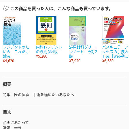
この商品を買った人は、こんな商品も買っています。
レジデントのた
内科レジデント
泌尿器科グリー
バスキュラーア
めの これだけ
の鉄則 第4版
ンノート 改訂2
クセスの手技＆
輸液
¥5,280
版
Tips［Web動...
¥4,620
¥7,920
¥6,380
概要
特集 匠の伝承 手術を極めたいあなたへ -
目次
企画にあたって
近藤 幸尋