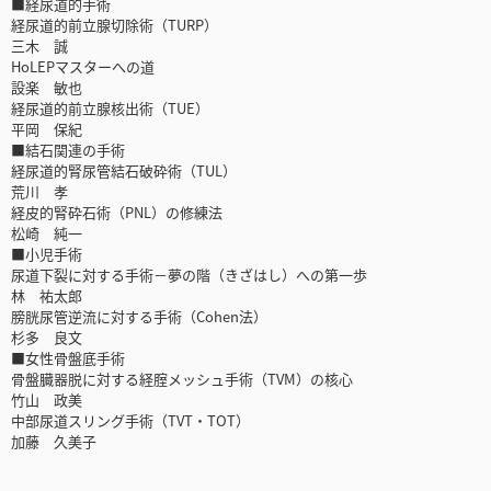
■経尿道的手術
経尿道的前立腺切除術（TURP）
三木 誠
HoLEPマスターへの道
設楽 敏也
経尿道的前立腺核出術（TUE）
平岡 保紀
■結石関連の手術
経尿道的腎尿管結石破砕術（TUL）
荒川 孝
経皮的腎砕石術（PNL）の修練法
松崎 純一
■小児手術
尿道下裂に対する手術－夢の階（きざはし）への第一歩
林 祐太郎
膀胱尿管逆流に対する手術（Cohen法）
杉多 良文
■女性骨盤底手術
骨盤臓器脱に対する経腟メッシュ手術（TVM）の核心
竹山 政美
中部尿道スリング手術（TVT・TOT）
加藤 久美子