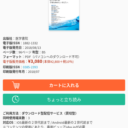
出版社
医学書院
電子版ISSN
1882-1332
電子版発売日
2018/08/13
ページ数
96ページ
判型
B5
フォーマット
PDF（パソコンへのダウンロード不可）
¥3,080
電子版販売価格：
(本体¥2,800＋税10％)
印刷版ISSN
0385-2393
印刷版発行年月
2018/07
カートに入れる
ちょっと立ち読み
ご利用方法
ダウンロード型配信サービス（買切型）
同時使用端末数
3
対応OS
iOS最新の２世代前まで / Android最新の２世代前まで
※コンテンツの使用にあたり、専用ビューアisho.jpが必要