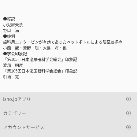
●綜説
小児尿失禁
野口 満
●症例
歯科用エアタービンが有効であったペットボトルによる陰茎絞扼症
小西 鼓・鷲野 聡・大島 将・他
●学会印象記
「第105回日本泌尿器科学会総会」印象記
渡部 明彦
「第105回日本泌尿器科学会総会」印象記
引地 克
isho.jpアプリ
カテゴリー
アカウントサービス