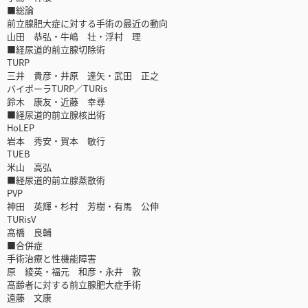
■総論
前立腺肥大症に対する手術の最近の動向
山田 恭弘・牛嶋 壮・浮村 理
■経尿道的前立腺切除術
TURP
三井 貴彦・井原 達矢・武田 正之
バイポーラTURP／TURis
鈴木 康友・近藤 幸尋
■経尿道的前立腺核出術
HoLEP
岩本 秀安・賀本 敏行
TUEB
米山 高弘
■経尿道的前立腺蒸散術
PVP
神田 英輝・杉村 芳樹・有馬 公伸
TURisV
高橋 良輔
■合併症
手術治療と性機能障害
原 綾英・福元 和彦・永井 敦
高齢者に対する前立腺肥大症手術
遠藤 文康