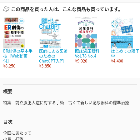
この商品を買った人は、こんな商品も買っています。
ER創傷の基本手
医師による医師
臨床泌尿器科
はじめての精子
技［Web動画
のための
Vol.78 No.4
学
付］
ChatGPT入門
¥9,020
¥4,400
¥8,250
¥3,850
概要
特集 前立腺肥大症に対する手術 古くて新しい泌尿器科の標準治療 -
目次
企画にあたって
小島 祥敬