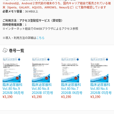
※Androidは、Android２世代前の端末のうち、国内キャリア経由で販売されている端
末（Xperia、GALAXY、AQUOS、ARROWS、Nexusなど）にて動作確認しています
必要メモリ容量
36 MB以上
ご利用方法
アクセス型配信サービス（買切型）
同時使用端末数
1
※インターネット経由でのWEBブラウザによるアクセス参照
※導入・利用方法の詳細は
こちら
巻号一覧
臨床泌尿器科
臨床泌尿器科
臨床泌尿器科
臨床泌尿器科
Vol.80 No.9
Vol.80 No.8
Vol.80 No.7
Vol.80 No.6
2026年 08月号
2026年 07月号
2026年 06月号
2026年 05月号
¥3,190
¥3,190
¥3,190
¥3,190