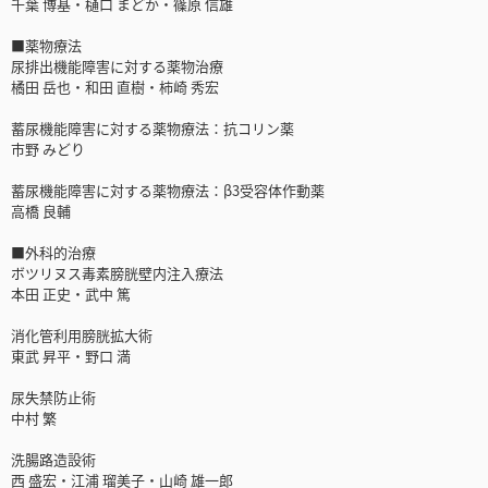
千葉 博基・樋口 まどか・篠原 信雄
■薬物療法
尿排出機能障害に対する薬物治療
橘田 岳也・和田 直樹・柿崎 秀宏
蓄尿機能障害に対する薬物療法：抗コリン薬
市野 みどり
蓄尿機能障害に対する薬物療法：β3受容体作動薬
高橋 良輔
■外科的治療
ボツリヌス毒素膀胱壁内注入療法
本田 正史・武中 篤
消化管利用膀胱拡大術
東武 昇平・野口 満
尿失禁防止術
中村 繁
洗腸路造設術
西 盛宏・江浦 瑠美子・山崎 雄一郎