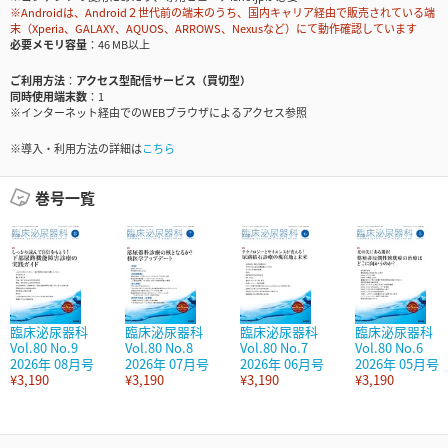
※Androidは、Android２世代前の端末のうち、国内キャリア経由で販売されている端
末（Xperia、GALAXY、AQUOS、ARROWS、Nexusなど）にて動作確認しています
必要メモリ容量
46 MB以上
ご利用方法
アクセス型配信サービス（買切型）
同時使用端末数
1
※インターネット経由でのWEBブラウザによるアクセス参照
※導入・利用方法の詳細は
こちら
巻号一覧
臨床泌尿器科
臨床泌尿器科
臨床泌尿器科
臨床泌尿器科
Vol.80 No.9
Vol.80 No.8
Vol.80 No.7
Vol.80 No.6
2026年 08月号
2026年 07月号
2026年 06月号
2026年 05月号
¥3,190
¥3,190
¥3,190
¥3,190