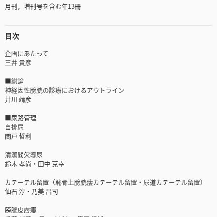
月刊，増刊号を含む年13冊
目次
企画にあたって
三井 貴彦
■総論
神経因性膀胱の診療におけるアウトライン
井川 靖彦
■尿路管理
自排尿
関戸 哲利
清潔間欠導尿
鈴木 孝尚・田中 克幸
カテーテル留置（恥骨上膀胱瘻カテーテル留置・尿道カテーテル留置）
仙石 淳・乃美 昌司
膀胱皮膚瘻