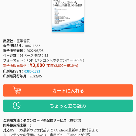
出版社
医学書院
電子版ISSN
1882-1332
電子版発売日
2022/06/06
ページ数
96ページ
判型
B5
フォーマット
PDF（パソコンへのダウンロード不可）
¥3,080
電子版販売価格：
(本体¥2,800＋税10％)
印刷版ISSN
0385-2393
印刷版発行年月
2022/05
カートに入れる
ちょっと立ち読み
ご利用方法
ダウンロード型配信サービス（買切型）
同時使用端末数
3
対応OS
iOS最新の２世代前まで / Android最新の２世代前まで
※コンテンツの使用にあたり、専用ビューアisho.jpが必要