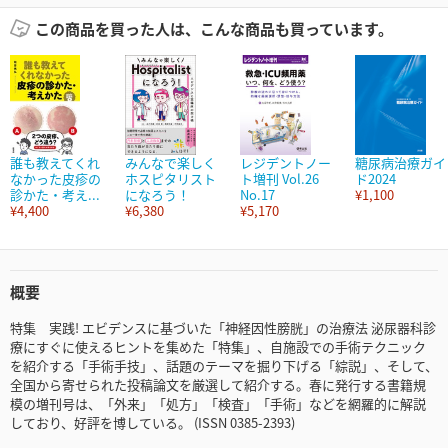
この商品を買った人は、こんな商品も買っています。
誰も教えてくれ
みんなで楽しく
レジデントノー
糖尿病治療ガイ
なかった皮疹の
ホスピタリスト
ト増刊 Vol.26
ド2024
診かた・考え...
になろう！
No.17
¥1,100
¥4,400
¥6,380
¥5,170
概要
特集 実践! エビデンスに基づいた「神経因性膀胱」の治療法 泌尿器科診
療にすぐに使えるヒントを集めた「特集」、自施設での手術テクニック
を紹介する「手術手技」、話題のテーマを掘り下げる「綜説」、そして、
全国から寄せられた投稿論文を厳選して紹介する。春に発行する書籍規
模の増刊号は、「外来」「処方」「検査」「手術」などを網羅的に解説
しており、好評を博している。 (ISSN 0385-2393)