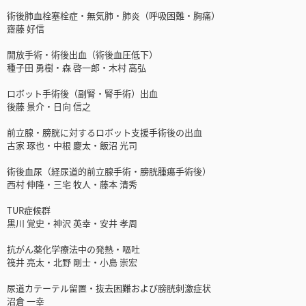
術後肺血栓塞栓症・無気肺・肺炎（呼吸困難・胸痛）
齋藤 好信
開放手術・術後出血（術後血圧低下）
種子田 勇樹・森 啓一郎・木村 高弘
ロボット手術後（副腎・腎手術）出血
後藤 景介・日向 信之
前立腺・膀胱に対するロボット支援手術後の出血
古家 琢也・中根 慶太・飯沼 光司
術後血尿（経尿道的前立腺手術・膀胱腫瘍手術後）
西村 伸隆・三宅 牧人・藤本 清秀
TUR症候群
黒川 覚史・神沢 英幸・安井 孝周
抗がん薬化学療法中の発熱・嘔吐
筏井 亮太・北野 剛士・小島 崇宏
尿道カテーテル留置・抜去困難および膀胱刺激症状
沼倉 一幸