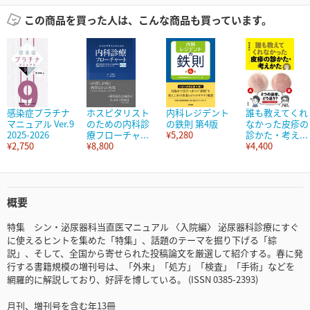
この商品を買った人は、こんな商品も買っています。
感染症プラチナ
ホスピタリスト
内科レジデント
誰も教えてくれ
マニュアル Ver.9
のための内科診
の鉄則 第4版
なかった皮疹の
2025-2026
療フローチャ...
¥5,280
診かた・考え...
¥2,750
¥8,800
¥4,400
概要
特集 シン・泌尿器科当直医マニュアル 〈入院編〉 泌尿器科診療にすぐ
に使えるヒントを集めた「特集」、話題のテーマを掘り下げる「綜
説」、そして、全国から寄せられた投稿論文を厳選して紹介する。春に発
行する書籍規模の増刊号は、「外来」「処方」「検査」「手術」などを
網羅的に解説しており、好評を博している。 (ISSN 0385-2393)
月刊、増刊号を含む年13冊