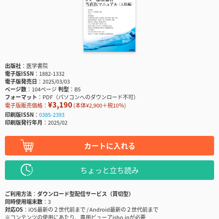
出版社
医学書院
電子版ISSN
1882-1332
電子版発売日
2025/03/03
ページ数
104ページ
判型
B5
フォーマット
PDF（パソコンへのダウンロード不可）
¥3,190
電子版販売価格：
(本体¥2,900＋税10％)
印刷版ISSN
0385-2393
印刷版発行年月
2025/02
カートに入れる
ちょっと立ち読み
ご利用方法
ダウンロード型配信サービス（買切型）
同時使用端末数
3
対応OS
iOS最新の２世代前まで / Android最新の２世代前まで
※コンテンツの使用にあたり、専用ビューアisho.jpが必要