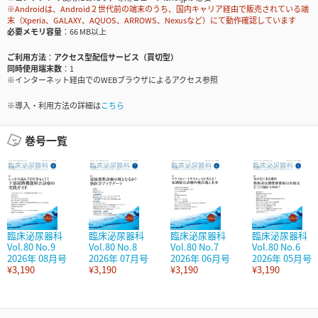
※Androidは、Android２世代前の端末のうち、国内キャリア経由で販売されている端
末（Xperia、GALAXY、AQUOS、ARROWS、Nexusなど）にて動作確認しています
必要メモリ容量
66 MB以上
ご利用方法
アクセス型配信サービス（買切型）
同時使用端末数
1
※インターネット経由でのWEBブラウザによるアクセス参照
※導入・利用方法の詳細は
こちら
巻号一覧
臨床泌尿器科
臨床泌尿器科
臨床泌尿器科
臨床泌尿器科
Vol.80 No.9
Vol.80 No.8
Vol.80 No.7
Vol.80 No.6
2026年 08月号
2026年 07月号
2026年 06月号
2026年 05月号
¥3,190
¥3,190
¥3,190
¥3,190