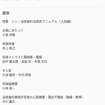
目次
特集 シン・泌尿器科当直医マニュアル 〈入院編〉
企画にあたって
小島 祥敬
術後疼痛
井上 聡己
術後イレウスと腸閉塞・腹痛
田中 慶太朗・長船 崇・市場 文功
せん妄
久保 馨彦・竹内 啓善
術後脳梗塞
小林 英一
泌尿器科領域手術後の心筋梗塞・重症不整脈（胸痛・動悸）
中川 義久