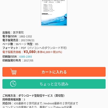
出版社
医学書院
電子版ISSN
1882-1332
電子版発売日
2017/08/21
ページ数
96ページ
判型
B5
フォーマット
PDF（パソコンへのダウンロード不可）
¥3,080
電子版販売価格：
(本体¥2,800＋税10％)
印刷版ISSN
0385-2393
印刷版発行年月
2017/05
カートに入れる
ちょっと立ち読み
ご利用方法
ダウンロード型配信サービス（買切型）
同時使用端末数
3
対応OS
iOS最新の２世代前まで / Android最新の２世代前まで
※コンテンツの使用にあたり、専用ビューアisho.jpが必要