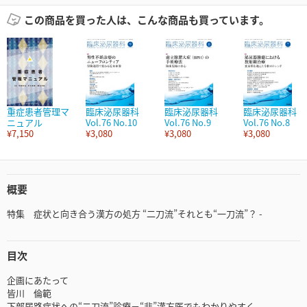
この商品を買った人は、こんな商品も買っています。
重症患者管理マ
臨床泌尿器科
臨床泌尿器科
臨床泌尿器科
ニュアル
Vol.76 No.10
Vol.76 No.9
Vol.76 No.8
¥7,150
¥3,080
¥3,080
¥3,080
概要
特集 症状と向き合う漢方の処方 “二刀流”それとも“一刀流”？ -
目次
企画にあたって
皆川 倫範
下部尿路症状への“二刀流”診療－“非”漢方医でもわかりやすく