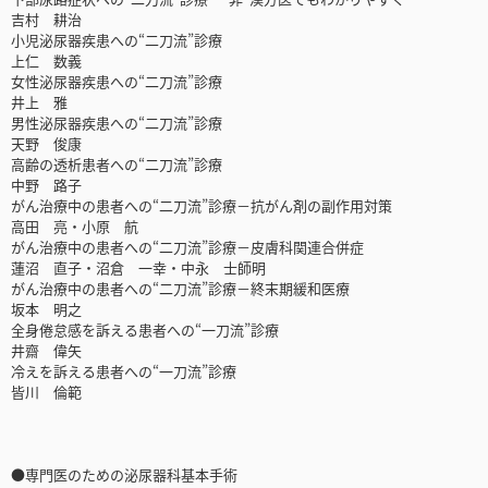
吉村 耕治
小児泌尿器疾患への“二刀流”診療
上仁 数義
女性泌尿器疾患への“二刀流”診療
井上 雅
男性泌尿器疾患への“二刀流”診療
天野 俊康
高齢の透析患者への“二刀流”診療
中野 路子
がん治療中の患者への“二刀流”診療－抗がん剤の副作用対策
高田 亮・小原 航
がん治療中の患者への“二刀流”診療－皮膚科関連合併症
蓮沼 直子・沼倉 一幸・中永 士師明
がん治療中の患者への“二刀流”診療－終末期緩和医療
坂本 明之
全身倦怠感を訴える患者への“一刀流”診療
井齋 偉矢
冷えを訴える患者への“一刀流”診療
皆川 倫範
●専門医のための泌尿器科基本手術