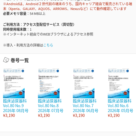
※Androidは、Android２世代前の端末のうち、国内キャリア経由で販売されている端
末（Xperia、GALAXY、AQUOS、ARROWS、Nexusなど）にて動作確認しています
必要メモリ容量
54 MB以上
ご利用方法
アクセス型配信サービス（買切型）
同時使用端末数
1
※インターネット経由でのWEBブラウザによるアクセス参照
※導入・利用方法の詳細は
こちら
巻号一覧
臨床泌尿器科
臨床泌尿器科
臨床泌尿器科
臨床泌尿器科
Vol.80 No.9
Vol.80 No.8
Vol.80 No.7
Vol.80 No.6
2026年 08月号
2026年 07月号
2026年 06月号
2026年 05月号
¥3,190
¥3,190
¥3,190
¥3,190