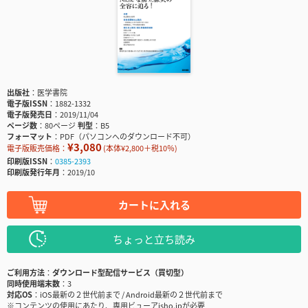
出版社
医学書院
電子版ISSN
1882-1332
電子版発売日
2019/11/04
ページ数
80ページ
判型
B5
フォーマット
PDF（パソコンへのダウンロード不可）
¥3,080
電子版販売価格：
(本体¥2,800＋税10％)
印刷版ISSN
0385-2393
印刷版発行年月
2019/10
カートに入れる
ちょっと立ち読み
ご利用方法
ダウンロード型配信サービス（買切型）
同時使用端末数
3
対応OS
iOS最新の２世代前まで / Android最新の２世代前まで
※コンテンツの使用にあたり、専用ビューアisho.jpが必要