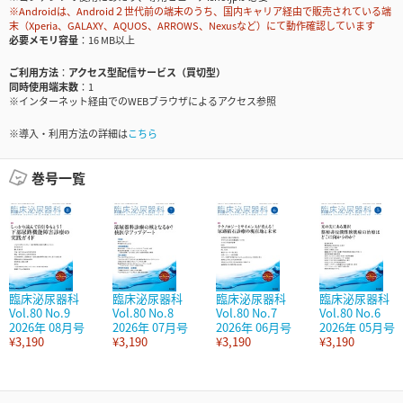
※Androidは、Android２世代前の端末のうち、国内キャリア経由で販売されている端
末（Xperia、GALAXY、AQUOS、ARROWS、Nexusなど）にて動作確認しています
必要メモリ容量
16 MB以上
ご利用方法
アクセス型配信サービス（買切型）
同時使用端末数
1
※インターネット経由でのWEBブラウザによるアクセス参照
※導入・利用方法の詳細は
こちら
巻号一覧
臨床泌尿器科
臨床泌尿器科
臨床泌尿器科
臨床泌尿器科
Vol.80 No.9
Vol.80 No.8
Vol.80 No.7
Vol.80 No.6
2026年 08月号
2026年 07月号
2026年 06月号
2026年 05月号
¥3,190
¥3,190
¥3,190
¥3,190