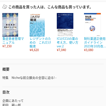
この商品を買った人は、こんな商品も買っています。
重症患者管理マ
レジデントのた
ICU/CCUの薬の
制吐薬適正使用
ニュアル
めの これだけ
考え方，使い方
ガイドライン
¥7,150
輸液
ver.2
2023年10月改...
¥4,620
¥7,040
¥3,080
概要
特集 Nicheな前立腺炎の全容に迫る! -
目次
企画にあたって
和田 耕一郎