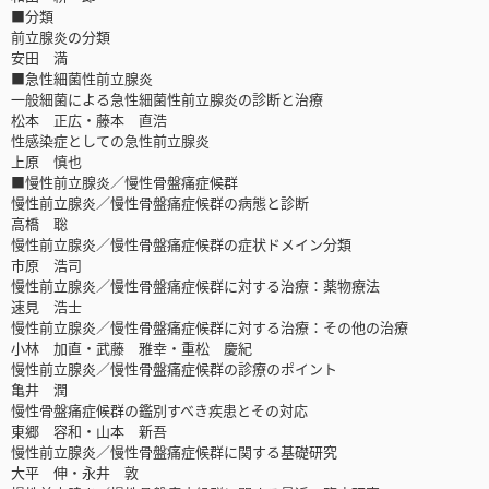
■分類
前立腺炎の分類
安田 満
■急性細菌性前立腺炎
一般細菌による急性細菌性前立腺炎の診断と治療
松本 正広・藤本 直浩
性感染症としての急性前立腺炎
上原 慎也
■慢性前立腺炎／慢性骨盤痛症候群
慢性前立腺炎／慢性骨盤痛症候群の病態と診断
高橋 聡
慢性前立腺炎／慢性骨盤痛症候群の症状ドメイン分類
市原 浩司
慢性前立腺炎／慢性骨盤痛症候群に対する治療：薬物療法
速見 浩士
慢性前立腺炎／慢性骨盤痛症候群に対する治療：その他の治療
小林 加直・武藤 雅幸・重松 慶紀
慢性前立腺炎／慢性骨盤痛症候群の診療のポイント
亀井 潤
慢性骨盤痛症候群の鑑別すべき疾患とその対応
東郷 容和・山本 新吾
慢性前立腺炎／慢性骨盤痛症候群に関する基礎研究
大平 伸・永井 敦