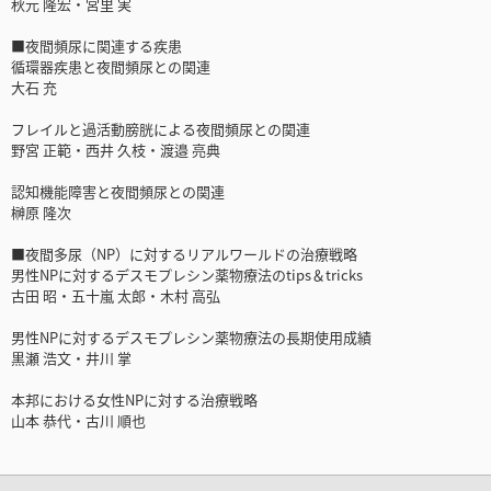
秋元 隆宏・宮里 実
■夜間頻尿に関連する疾患
循環器疾患と夜間頻尿との関連
大石 充
フレイルと過活動膀胱による夜間頻尿との関連
野宮 正範・西井 久枝・渡邉 亮典
認知機能障害と夜間頻尿との関連
榊原 隆次
■夜間多尿（NP）に対するリアルワールドの治療戦略
男性NPに対するデスモプレシン薬物療法のtips＆tricks
古田 昭・五十嵐 太郎・木村 高弘
男性NPに対するデスモプレシン薬物療法の長期使用成績
黒瀬 浩文・井川 掌
本邦における女性NPに対する治療戦略
山本 恭代・古川 順也