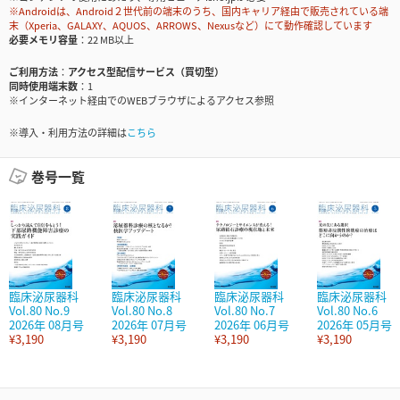
※Androidは、Android２世代前の端末のうち、国内キャリア経由で販売されている端
末（Xperia、GALAXY、AQUOS、ARROWS、Nexusなど）にて動作確認しています
必要メモリ容量
22 MB以上
ご利用方法
アクセス型配信サービス（買切型）
同時使用端末数
1
※インターネット経由でのWEBブラウザによるアクセス参照
※導入・利用方法の詳細は
こちら
巻号一覧
臨床泌尿器科
臨床泌尿器科
臨床泌尿器科
臨床泌尿器科
Vol.80 No.9
Vol.80 No.8
Vol.80 No.7
Vol.80 No.6
2026年 08月号
2026年 07月号
2026年 06月号
2026年 05月号
¥3,190
¥3,190
¥3,190
¥3,190