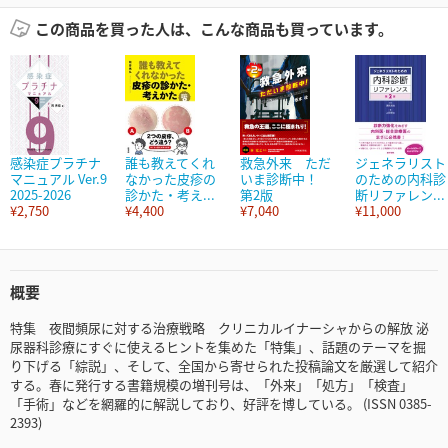
この商品を買った人は、こんな商品も買っています。
感染症プラチナ
誰も教えてくれ
救急外来 ただ
ジェネラリスト
マニュアル Ver.9
なかった皮疹の
いま診断中！
のための内科診
2025-2026
診かた・考え...
第2版
断リファレン...
¥2,750
¥4,400
¥7,040
¥11,000
概要
特集 夜間頻尿に対する治療戦略 クリニカルイナーシャからの解放 泌
尿器科診療にすぐに使えるヒントを集めた「特集」、話題のテーマを掘
り下げる「綜説」、そして、全国から寄せられた投稿論文を厳選して紹介
する。春に発行する書籍規模の増刊号は、「外来」「処方」「検査」
「手術」などを網羅的に解説しており、好評を博している。 (ISSN 0385-
2393)