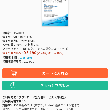
出版社
医学書院
電子版ISSN
1882-1332
電子版発売日
2024/02/05
ページ数
80ページ
判型
B5
フォーマット
PDF（パソコンへのダウンロード不可）
¥3,190
電子版販売価格：
(本体¥2,900＋税10％)
印刷版ISSN
0385-2393
印刷版発行年月
2024/01
カートに入れる
ちょっと立ち読み
ご利用方法
ダウンロード型配信サービス（買切型）
同時使用端末数
3
対応OS
iOS最新の２世代前まで / Android最新の２世代前まで
※コンテンツの使用にあたり、専用ビューアisho.jpが必要