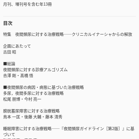
月刊、増刊号を含む年13冊
目次
特集 夜間頻尿に対する治療戦略──クリニカルイナーシャからの解放
企画にあたって
古田 昭
■総論
夜間頻尿に対する診療アルゴリズム
𠮷澤 剛・髙橋 悟
■夜間頻尿の病因・病態に基づいた治療戦略
多尿，夜間多尿に対する治療戦略
松尾 朋博・今村 亮一
膀胱蓄尿障害に対する治療戦略
鳥本 一匡・後藤 大輔・藤本 清秀
睡眠障害に対する治療戦略──『夜間頻尿ガイドライン［第2版］』に基
づいて