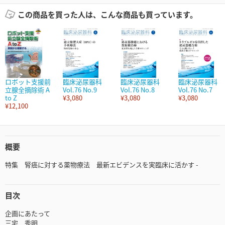
この商品を買った人は、こんな商品も買っています。
ロボット支援前
臨床泌尿器科
臨床泌尿器科
臨床泌尿器科
立腺全摘除術 A
Vol.76 No.9
Vol.76 No.8
Vol.76 No.7
to Z
¥3,080
¥3,080
¥3,080
¥12,100
概要
特集 腎癌に対する薬物療法 最新エビデンスを実臨床に活かす -
目次
企画にあたって
三宅 秀明