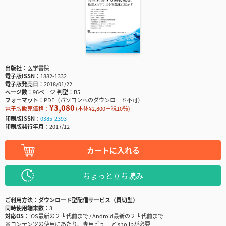
出版社
医学書院
電子版ISSN
1882-1332
電子版発売日
2018/01/22
ページ数
96ページ
判型
B5
フォーマット
PDF（パソコンへのダウンロード不可）
¥3,080
電子版販売価格：
(本体¥2,800＋税10％)
印刷版ISSN
0385-2393
印刷版発行年月
2017/12
カートに入れる
ちょっと立ち読み
ご利用方法
ダウンロード型配信サービス（買切型）
同時使用端末数
3
対応OS
iOS最新の２世代前まで / Android最新の２世代前まで
※コンテンツの使用にあたり、専用ビューアisho.jpが必要