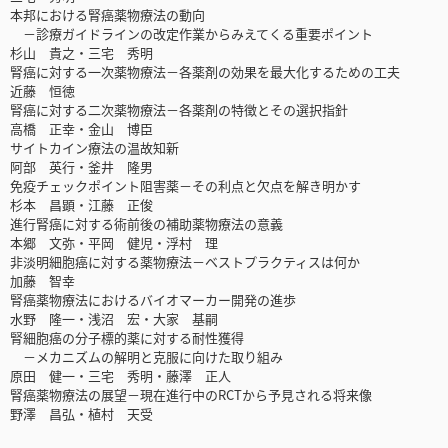
本邦における腎癌薬物療法の動向
－診療ガイドラインの改定作業からみえてくる重要ポイント
杉山 貴之・三宅 秀明
腎癌に対する一次薬物療法－各薬剤の効果を最大化するための工夫
近藤 恒徳
腎癌に対する二次薬物療法－各薬剤の特徴とその選択指針
高橋 正幸・金山 博臣
サイトカイン療法の温故知新
阿部 英行・釜井 隆男
免疫チェックポイント阻害薬－その利点と欠点を解き明かす
杉本 昌顕・江藤 正俊
進行腎癌に対する術前後の補助薬物療法の意義
本郷 文弥・平岡 健児・浮村 理
非淡明細胞癌に対する薬物療法－ベストプラクティスは何か
加藤 智幸
腎癌薬物療法におけるバイオマーカー開発の進歩
水野 隆一・浅沼 宏・大家 基嗣
腎細胞癌の分子標的薬に対する耐性獲得
－メカニズムの解明と克服に向けた取り組み
原田 健一・三宅 秀明・藤澤 正人
腎癌薬物療法の展望－現在進行中のRCTから予見される将来像
野澤 昌弘・植村 天受