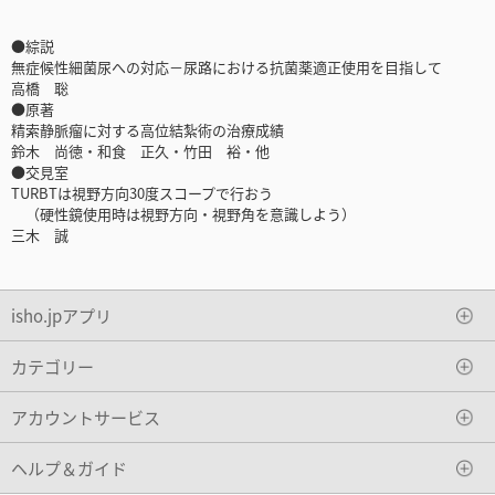
●綜説
無症候性細菌尿への対応－尿路における抗菌薬適正使用を目指して
高橋 聡
●原著
精索静脈瘤に対する高位結紮術の治療成績
鈴木 尚徳・和食 正久・竹田 裕・他
●交見室
TURBTは視野方向30度スコープで行おう
（硬性鏡使用時は視野方向・視野角を意識しよう）
三木 誠
isho.jpアプリ
カテゴリー
アカウントサービス
ヘルプ＆ガイド