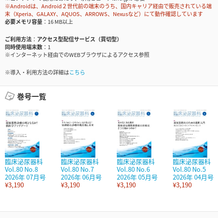
※Androidは、Android２世代前の端末のうち、国内キャリア経由で販売されている端
末（Xperia、GALAXY、AQUOS、ARROWS、Nexusなど）にて動作確認しています
必要メモリ容量
16 MB以上
ご利用方法
アクセス型配信サービス（買切型）
同時使用端末数
1
※インターネット経由でのWEBブラウザによるアクセス参照
※導入・利用方法の詳細は
こちら
巻号一覧
臨床泌尿器科
臨床泌尿器科
臨床泌尿器科
臨床泌尿器科
Vol.80 No.8
Vol.80 No.7
Vol.80 No.6
Vol.80 No.5
2026年 07月号
2026年 06月号
2026年 05月号
2026年 04月号
¥3,190
¥3,190
¥3,190
¥3,190