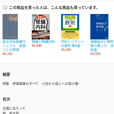
この商品を買った人は、こんな商品も買っています。
総合内科病棟マ
無敵の腎臓内科
内科レジデント
病棟指示と頻用
ニュアル 疾患
¥5,940
の鉄則 第4版
薬の使い方 決
ごとの管理
¥5,280
定版
¥6,160
¥4,950
概要
特集 停留精巣のすべて 小児から成人への架け橋 -
目次
企画にあたって
林 祐太郎