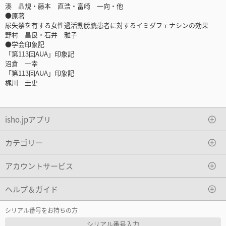
湊 晶規・藤本 直浩・富崎 一向・他
●原著
尿失禁を有する女性過活動膀胱患者に対するイミダフェナシンの効果
野村 昌良・石井 雅子
●学会印象記
「第113回AUA」印象記
沼倉 一幸
「第113回AUA」印象記
梶川 圭史
isho.jpアプリ
カテゴリー
アカウントサービス
ヘルプ＆ガイド
シリアル番号をお持ちの方
シリアル番号入力