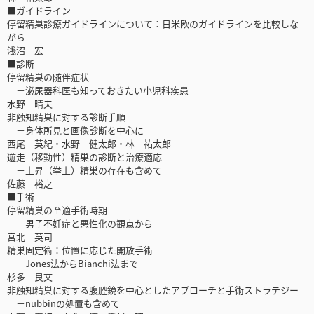
■ガイドライン
停留精巣診療ガイドラインについて：日米欧のガイドラインを比較しな
がら
浅沼 宏
■診断
停留精巣の随伴症状
－泌尿器科医も知っておきたい小児科疾患
水野 晴夫
非触知精巣に対する診断手順
－身体所見と画像診断を中心に
西尾 英紀・水野 健太郎・林 祐太郎
遊走（移動性）精巣の診断と治療適応
－上昇（挙上）精巣の存在も含めて
佐藤 裕之
■手術
停留精巣の至適手術時期
－男子不妊症と悪性化の観点から
宮北 英司
精巣固定術：位置に応じた開放手術
－Jones法からBianchi法まで
杉多 良文
非触知精巣に対する腹腔鏡を中心としたアプローチと手術ストラテジー
－nubbinの処置も含めて