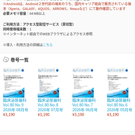
※Androidは、Android２世代前の端末のうち、国内キャリア経由で販売されている端
末（Xperia、GALAXY、AQUOS、ARROWS、Nexusなど）にて動作確認しています
必要メモリ容量
64 MB以上
ご利用方法
アクセス型配信サービス（買切型）
同時使用端末数
1
※インターネット経由でのWEBブラウザによるアクセス参照
※導入・利用方法の詳細は
こちら
巻号一覧
臨床泌尿器科
臨床泌尿器科
臨床泌尿器科
臨床泌尿器科
Vol.80 No.9
Vol.80 No.8
Vol.80 No.7
Vol.80 No.6
2026年 08月号
2026年 07月号
2026年 06月号
2026年 05月号
¥3,190
¥3,190
¥3,190
¥3,190