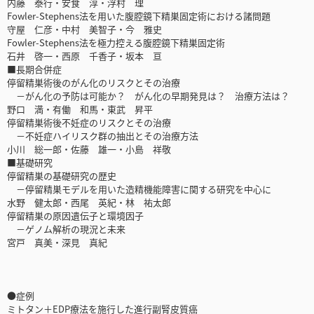
内藤 泰行・安食 淳・浮村 理
Fowler-Stephens法を用いた腹腔鏡下精巣固定術における諸問題
守屋 仁彦・中村 美智子・今 雅史
Fowler-Stephens法を極力控える腹腔鏡下精巣固定術
石井 啓一・西原 千香子・坂本 亘
■長期合併症
停留精巣術後のがん化のリスクとその治療
－がん化の予防は可能か？ がん化の早期発見は？ 治療方法は？
野口 満・有働 和馬・東武 昇平
停留精巣術後不妊症のリスクとその治療
－不妊症ハイリスク群の抽出とその治療方法
小川 総一郎・佐藤 雄一・小島 祥敬
■基礎研究
停留精巣の基礎研究の歴史
－停留精巣モデルを用いた造精機能障害に関する研究を中心に
水野 健太郎・西尾 英紀・林 祐太郎
停留精巣の原因遺伝子と環境因子
－ゲノム解析の現況と未来
宮戸 真美・深見 真紀
●症例
ミトタン＋EDP療法を施行した進行副腎皮質癌