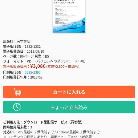
出版社
医学書院
電子版ISSN
1882-1332
電子版発売日
2018/09/10
ページ数
96ページ
判型
B5
フォーマット
PDF（パソコンへのダウンロード不可）
¥3,080
電子版販売価格：
(本体¥2,800＋税10％)
印刷版ISSN
0385-2393
印刷版発行年月
2018/08
カートに入れる
ちょっと立ち読み
ご利用方法
ダウンロード型配信サービス（買切型）
同時使用端末数
3
対応OS
iOS最新の２世代前まで / Android最新の２世代前まで
※コンテンツの使用にあたり、専用ビューアisho.jpが必要