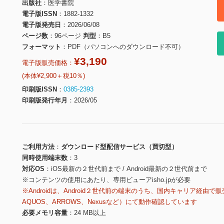
出版社
医学書院
電子版ISSN
1882-1332
電子版発売日
2026/06/08
ページ数
96ページ
判型
B5
フォーマット
PDF（パソコンへのダウンロード不可）
¥3,190
電子版販売価格：
(本体¥2,900＋税10％)
印刷版ISSN
0385-2393
印刷版発行年月
2026/05
ご利用方法
ダウンロード型配信サービス（買切型）
同時使用端末数
3
対応OS
iOS最新の２世代前まで / Android最新の２世代前まで
※コンテンツの使用にあたり、専用ビューアisho.jpが必要
※Androidは、Android２世代前の端末のうち、国内キャリア経由で販
AQUOS、ARROWS、Nexusなど）にて動作確認しています
必要メモリ容量
24 MB以上