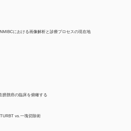
─NMIBCにおける画像解析と診療プロセスの現在地
性膀胱癌の臨床を俯瞰する
RBT vs.一塊切除術