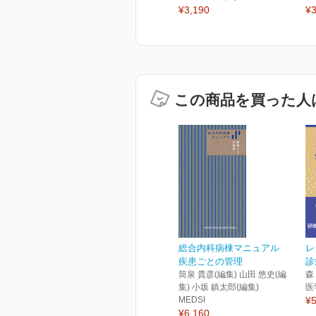
¥3,190
¥3
この商品を買った人
総合内科病棟マニュアル
レ
疾患ごとの管理
診
筒泉 貴彦(編集) 山田 悠史(編
森
集) 小坂 鎮太郎(編集)
医
MEDSI
¥5
¥6,160