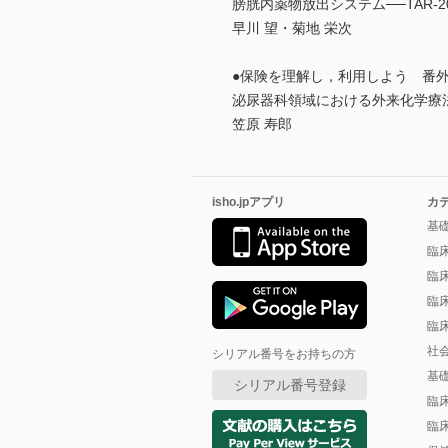
膀胱内薬物放出システム──TAR-2
早川 望・菊地 栄次
●保険を理解し，利用しよう 番
泌尿器科領域における外来化学療
笠原 寿郎
isho.jpアプリ
カ
基
臨
臨
臨
臨
社
シリアル番号をお持ちの方
基
シリアル番号登録
臨
臨