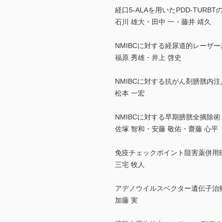
経口5-ALAを用いたPDD-TUR
石川 雄大・田中 一・藤井 靖久
NMIBCに対する経尿道的レーザ
福原 秀雄・井上 啓史
NMIBCに対する抗がん剤膀胱内
松本 一宏
NMIBCに対する早期膀胱全摘除術
佐塚 智和・安藤 敬佑・齋藤 心平
免疫チェックポイント阻害薬併用B
三宅 牧人
アデノウイルスベクター遺伝子治
加藤 実