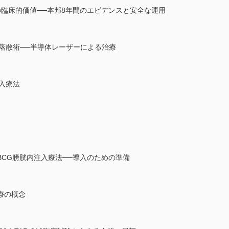
BTの臨床的価値──本邦8年間のエビデンスと安全な運用
ー蒸散術──半導体レーザーによる治療
注入療法
CG膀胱内注入療法──導入のための準備
療の概念