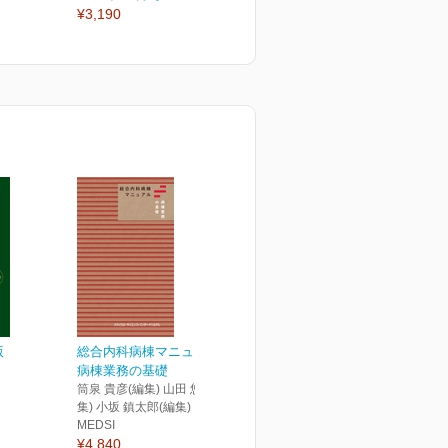
¥3,190
¥9,020
¥
版
総合内科病棟マニュアル
病棟業務の基礎
筒泉 貴彦(編集) 山田 悠史(編
集) 小坂 鎮太郎(編集)
MEDSI
¥4,840