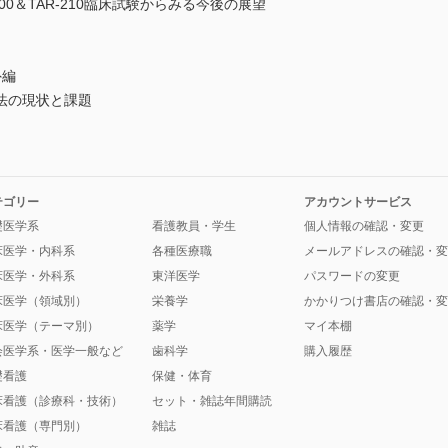
00＆TAR-210臨床試験からみる今後の展望
外編
法の現状と課題
テゴリー
アカウントサービス
礎医学系
看護教員・学生
個人情報の確認・変更
床医学・内科系
各種医療職
メールアドレスの確認・変
床医学・外科系
東洋医学
パスワードの変更
床医学（領域別）
栄養学
かかりつけ書店の確認・変
床医学（テーマ別）
薬学
マイ本棚
会医学系・医学一般など
歯科学
購入履歴
礎看護
保健・体育
床看護（診療科・技術）
セット・雑誌年間購読
床看護（専門別）
雑誌