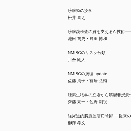
膀胱癌の疫学
松井 喜之
膀胱鏡検査の質を支えるAI技術─
池田 篤史・野里 博和
NMIBCのリスク分類
川合 剛人
NMIBCの病理 update
佐藤 周子・宮居 弘輔
腫瘍生物学の立場から筋層非浸潤
齊藤 亮一・佐野 剛視
経尿道的膀胱腫瘍切除術──従来のTU
柳澤 孝文