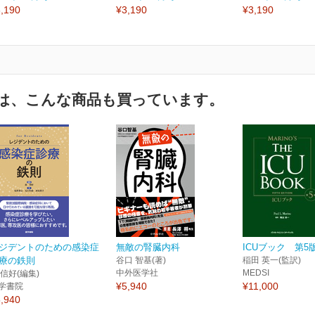
,190
¥3,190
¥3,190
は、こんな商品も買っています。
ジデントのための感染症
無敵の腎臓内科
ICUブック 第5
療の鉄則
谷口 智基(著)
稲田 英一(監訳)
中外医学社
MEDSI
 信好(編集)
¥5,940
¥11,000
学書院
,940