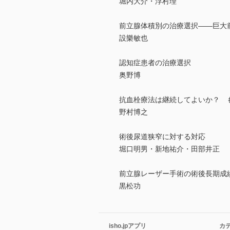
堀内大介・浮村理
前立腺体積別の治療選択――巨大
設樂敏也
認知症患者の治療選択
奥野博
抗血栓療法は継続してよいか？ 
野村博之
術後尿道狭窄に対する対応
堀口明男・新地祐介・田部井正
前立腺レーザー手術の術後長期成
黒松功
isho.jpアプリ
カ