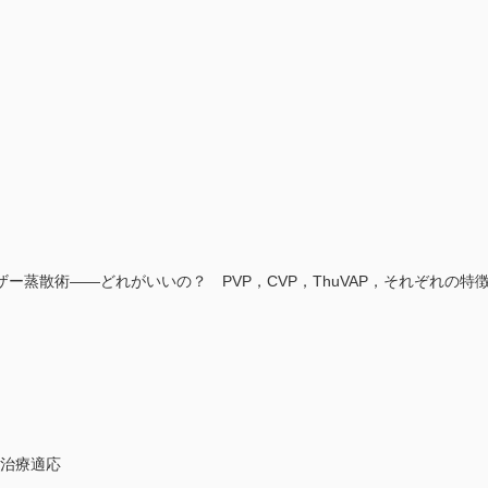
ー蒸散術――どれがいいの？ PVP，CVP，ThuVAP，それぞれの特
の治療適応