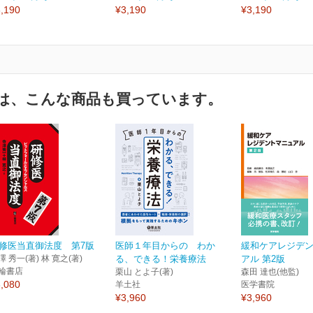
,190
¥3,190
¥3,190
は、こんな商品も買っています。
修医当直御法度 第7版
医師１年目からの わか
緩和ケアレジデ
澤 秀一(著) 林 寛之(著)
る、できる！栄養療法
アル 第2版
輪書店
栗山 とよ子(著)
森田 達也(他監)
,080
羊土社
医学書院
¥3,960
¥3,960