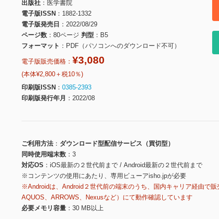
出版社
医学書院
電子版ISSN
1882-1332
電子版発売日
2022/08/29
ページ数
80ページ
判型
B5
フォーマット
PDF（パソコンへのダウンロード不可）
¥3,080
電子版販売価格：
(本体¥2,800＋税10％)
印刷版ISSN
0385-2393
印刷版発行年月
2022/08
ご利用方法
ダウンロード型配信サービス（買切型）
同時使用端末数
3
対応OS
iOS最新の２世代前まで / Android最新の２世代前まで
※コンテンツの使用にあたり、専用ビューアisho.jpが必要
※Androidは、Android２世代前の端末のうち、国内キャリア経由で販
AQUOS、ARROWS、Nexusなど）にて動作確認しています
必要メモリ容量
30 MB以上