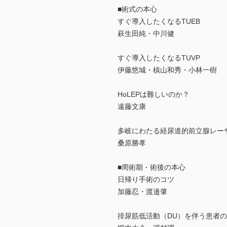
■術式の本心
すぐ導入したくなるTUEB
萩生田純・中川健
すぐ導入したくなるTUVP
伊藤悠城・槙山和秀・小林一樹
HoLEPは難しいのか？
遠藤文康
多岐にわたる経尿道的前立腺レーザ
桑原勝孝
■周術期・術後の本心
日帰り手術のコツ
加藤忍・渡邉肇
排尿筋低活動（DU）を伴う患者