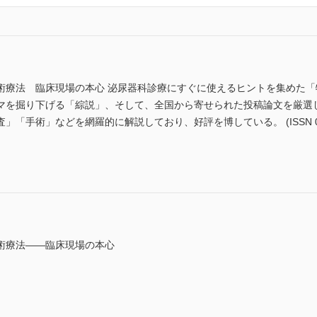
手術療法 臨床現場の本心 泌尿器科診療にすぐに使えるヒントを集めた
マを掘り下げる「綜説」、そして、全国から寄せられた投稿論文を厳選
「手術」などを網羅的に解説しており、好評を博している。 (ISSN 0385
術療法――臨床現場の本心