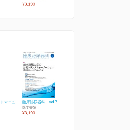
¥3,190
¥9,020
¥
ントマニュ
臨床泌尿器科 Vol.78 No.8
医学書院
¥3,190