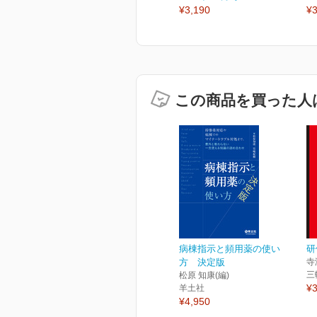
¥3,190
¥3
この商品を買った人
病棟指示と頻用薬の使い
研
方 決定版
寺
三
松原 知康(編)
¥3
羊土社
¥4,950