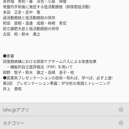
赤井畑 秀則・秦 淳也・小島 祥敬
骨盤内手術後に発症する低活動膀胱（排尿筋低活動）
本田 正史・武中 篤
過活動膀胱と低活動膀胱の併存
和田 直樹・渡邊 成樹・柿崎 秀宏
前立腺肥大症と低活動膀胱の併存
古田 昭・鈴木 康之
●原著
回復期病棟における排尿ケアチーム介入による改善効果
－機能的自立度評価法（FIM）を用いて
岡野 智子・鈴木 康之・高崎 良子・他
●医薬系プレゼンテーションの技術－知れば，学べば，必ず上達!
第2回 プレゼンテーション準備：3P分析の実践とトレーニング
井上 貴昭
isho.jpアプリ
カテゴリー