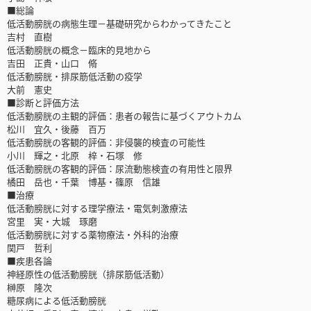
■総論
低活動膀胱の病態生理－基礎研究からわかってきたこと
吉村 直樹
低活動膀胱の概念－臨床的見地から
吉田 正貴・山口 脩
低活動膀胱・排尿筋低活動の疫学
大前 憲史
■診断と評価方法
低活動膀胱の主観的評価：患者の報告に基づくアウトカム
松川 宜久・後藤 百万
低活動膀胱の客観的評価：非侵襲的検査の可能性
小川 輝之・北原 梓・石塚 修
低活動膀胱の客観的評価：尿流動態検査の有用性と限界
橘田 岳也・千葉 博基・篠原 信雄
■治療
低活動膀胱に対する理学療法・電気刺激療法
宮里 実・大城 琢磨
低活動膀胱に対する薬物療法・外科的治療
関戸 哲利
■疾患各論
神経原性の低活動膀胱（排尿筋低活動）
榊原 隆次
糖尿病による低活動膀胱