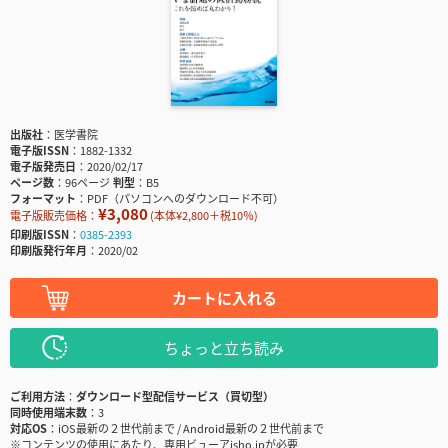
出版社
医学書院
電子版ISSN
1882-1332
電子版発売日
2020/02/17
ページ数
96ページ
判型
B5
フォーマット
PDF（パソコンへのダウンロード不可）
¥3,080
電子版販売価格：
(本体¥2,800＋税10％)
印刷版ISSN
0385-2393
印刷版発行年月
2020/02
カートに入れる
ちょっと立ち読み
ご利用方法
ダウンロード型配信サービス（買切型）
同時使用端末数
3
対応OS
iOS最新の２世代前まで / Android最新の２世代前まで
※コンテンツの使用にあたり、専用ビューアisho.jpが必要