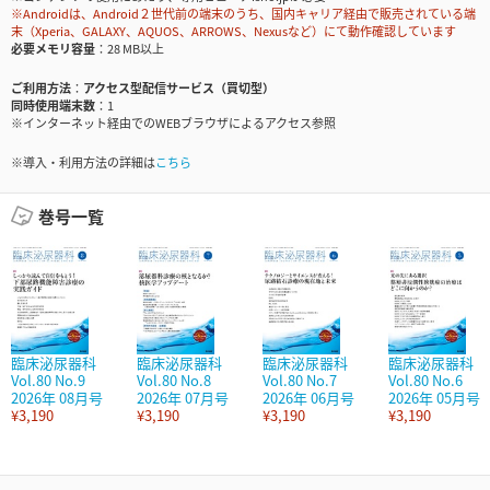
※Androidは、Android２世代前の端末のうち、国内キャリア経由で販売されている端
末（Xperia、GALAXY、AQUOS、ARROWS、Nexusなど）にて動作確認しています
必要メモリ容量
28 MB以上
ご利用方法
アクセス型配信サービス（買切型）
同時使用端末数
1
※インターネット経由でのWEBブラウザによるアクセス参照
※導入・利用方法の詳細は
こちら
巻号一覧
臨床泌尿器科
臨床泌尿器科
臨床泌尿器科
臨床泌尿器科
Vol.80 No.9
Vol.80 No.8
Vol.80 No.7
Vol.80 No.6
2026年 08月号
2026年 07月号
2026年 06月号
2026年 05月号
¥3,190
¥3,190
¥3,190
¥3,190