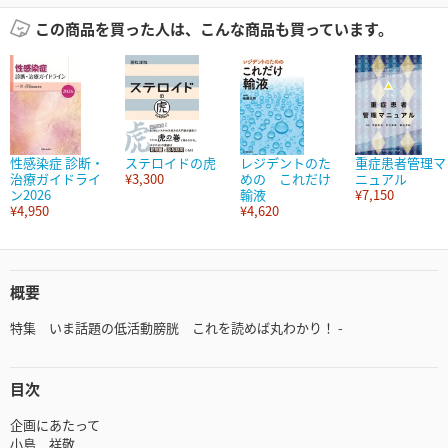
この商品を買った人は、こんな商品も買っています。
性感染症 診断・
ステロイドの虎
レジデントのた
重症患者管理マ
治療ガイドライ
¥3,300
めの これだけ
ニュアル
ン2026
輸液
¥7,150
¥4,950
¥4,620
概要
特集 いま話題の低活動膀胱 これを読めば丸わかり！ -
目次
企画にあたって
小島 祥敬