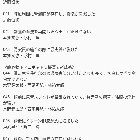
近藤恒徳
041 腫瘍周囲に腎囊胞が存在し，囊胞が開窓した
近藤恒徳
042 動脈の血流を再開したら出血が止まらない
本郷文弥・浮村 理
043 腎実質の縫合の際に腎実質が裂けた
本郷文弥・浮村 理
《腹腔鏡下／ロボット支援腎盂形成術》
044 腎盂尿管移行部の通過障害部分が想定よりも長く，切除しすぎて吻
合ができない
水野健太郎・西尾英紀・林祐太郎
045 術前に尿管ステントが留置されていて，腎盂壁の癒着・粘膜の浮腫
が強い
水野健太郎・西尾英紀・林祐太郎
046 術後にドレーン排液が急に増加した
東武昇平・野口 満
047 術後，腎盂内に血腫の存在が疑われた