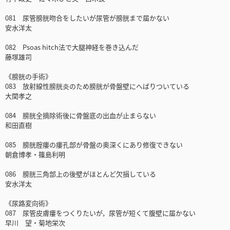
081 尿管膀胱吻合をしたいが尿管が膀胱まで届かない
安水洋太
082 Psoas hitch法で大腿神経を巻き込んだ
藤塚雄司
《膀胱の手術》
083 放射線性膀胱炎のため膀胱が骨盤壁にへばりついている
大関孝之
084 膀胱全摘除術後に骨盤底の出血が止まらない
和田直樹
085 膀胱腟瘻の瘻孔部が骨盤の奥深くにあり修復できない
朝倉博孝・篠島利明
086 膀胱三角部上の後壁がほとんど欠損している
安水洋太
《尿路変向術》
087 尿管皮膚瘻をつくりたいが，尿管が短くて腹壁に届かない
早川 望・菊地栄次