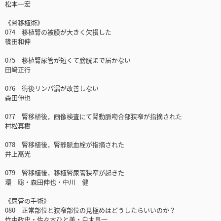
松本一宏
《腎移植術》
074 移植腎の被膜が大きく欠損した
篠田和伸
075 移植腎尿管が短くて膀胱まで届かない
田﨑正行
076 術後リンパ漏が改善しない
森田伸也
077 腎移植後，画像検査にて腎動脈吻合部狭窄が指摘された
村松真樹
078 腎移植後，腎静脈血栓が指摘された
井上高光
079 腎移植後，移植腎尿管狭窄が起きた
環 聡・森田伸也・中川 健
《尿管の手術》
080 正常部位と狭窄部位の見極めはどうしたらいいのか？
竹中政史・佐々木ひと美・白木良一