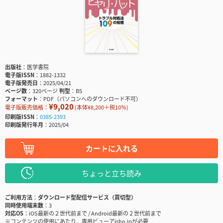
出版社
医学書院
電子版ISSN
1882-1332
電子版発売日
2025/04/21
ページ数
320ページ
判型
B5
フォーマット
PDF（パソコンへのダウンロード不可）
¥9,020
電子版販売価格：
(本体¥8,200＋税10％)
印刷版ISSN
0385-2393
印刷版発行年月
2025/04
カートに入れる
ちょっと立ち読み
ご利用方法
ダウンロード型配信サービス（買切型）
同時使用端末数
3
対応OS
iOS最新の２世代前まで / Android最新の２世代前まで
※コンテンツの使用にあたり、専用ビューアisho.jpが必要