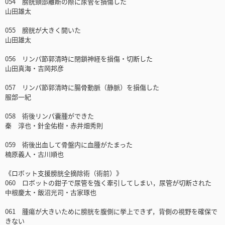
054 膀胱頸部離断の際に尿管を損傷した
山田雄太
055 膀胱が大きく開いた
山田雄太
056 リンパ節郭清時に閉鎖神経を損傷・切断した
山田真海・吉岡邦彦
057 リンパ節郭清時に腸骨動脈（静脈）を損傷した
服部一紀
058 術後リンパ囊腫ができた
秦 淳也・針金佑樹・赤井畑秀則
059 術後出血して骨盤内に血腫がたまった
楠原義人・古川順也
《ロボット支援膀胱全摘除術（術前）》
060 ロボットの鉗子で尿管を強く牽引してしまい，尿管が切断された
中根慶太・飯沼光司・古家琢也
061 腫瘍が大きいために膀胱を腹側に挙上できず，背側の視野を確保で
きない