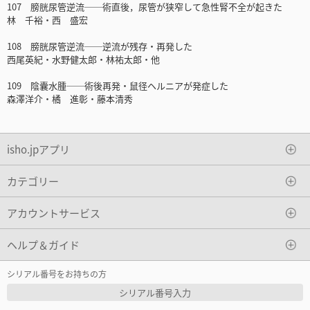
107 膀胱尿管逆流──術直後，尿管が狭窄して急性腎不全が起きた
林 千裕・西 盛宏
108 膀胱尿管逆流──逆流が残存・再発した
西尾英紀・水野健太郎・林祐太郎・他
109 陰囊水腫──術後再発・鼠径ヘルニアが発症した
森澤洋介・橘 進彰・藤本清秀
isho.jpアプリ
カテゴリー
アカウントサービス
ヘルプ＆ガイド
シリアル番号をお持ちの方
シリアル番号入力