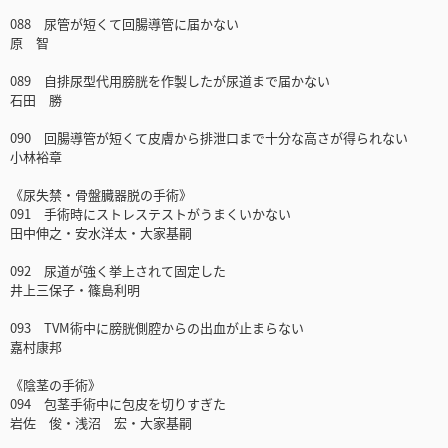
088 尿管が短くて回腸導管に届かない
原 智
089 自排尿型代用膀胱を作製したが尿道まで届かない
石田 勝
090 回腸導管が短くて皮膚から排泄口まで十分な高さが得られない
小林裕章
《尿失禁・骨盤臓器脱の手術》
091 手術時にストレステストがうまくいかない
田中伸之・安水洋太・大家基嗣
092 尿道が強く挙上されて固定した
井上三保子・篠島利明
093 TVM術中に膀胱側腔からの出血が止まらない
嘉村康邦
《陰茎の手術》
094 包茎手術中に包皮を切りすぎた
岩佐 俊・浅沼 宏・大家基嗣