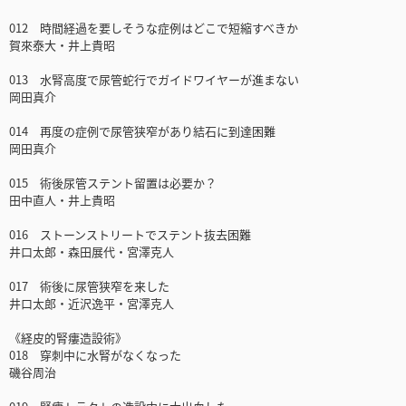
012 時間経過を要しそうな症例はどこで短縮すべきか
賀來泰大・井上貴昭
013 水腎高度で尿管蛇行でガイドワイヤーが進まない
岡田真介
014 再度の症例で尿管狭窄があり結石に到達困難
岡田真介
015 術後尿管ステント留置は必要か？
田中直人・井上貴昭
016 ストーンストリートでステント抜去困難
井口太郎・森田展代・宮澤克人
017 術後に尿管狭窄を来した
井口太郎・近沢逸平・宮澤克人
《経皮的腎瘻造設術》
018 穿刺中に水腎がなくなった
磯谷周治