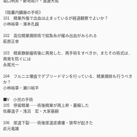
堀口明男・新地祐介・渡邊大祐
《陰囊内臓器の手術》
101 精巣外傷で出血は止まっているが経過観察でよいか？
小林裕章・濱本孔越
102 高位精巣摘除術で結紮糸が緩み出血がみられる
萩原正幸
103 精索静脈瘤術後に再発した．再手術をすべきか，またその術式は．
再発を防ぐには
永尾光一
104 フルニエ壊疽でデブリードマンを行っている．精巣摘除も行うべき
か？
小林裕章・瀬川裕平
■V 小児の手術
105 停留精巣──術後精巣が再上昇・萎縮した
佐藤温子・浅沼 宏・大家基嗣
106 尿道下裂──術後尿道皮膚瘻・狭窄が起きた
此元竜雄