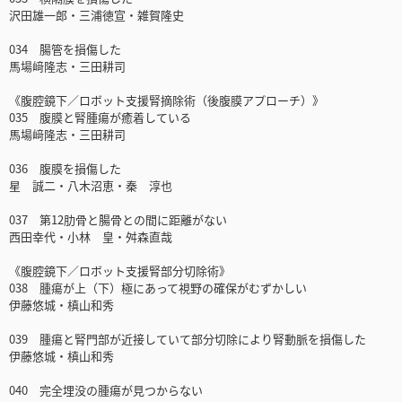
沢田雄一郎・三浦徳宣・雑賀隆史
034 腸管を損傷した
馬場﨑隆志・三田耕司
《腹腔鏡下／ロボット支援腎摘除術（後腹膜アプローチ）》
035 腹膜と腎腫瘍が癒着している
馬場﨑隆志・三田耕司
036 腹膜を損傷した
星 誠二・八木沼恵・秦 淳也
037 第12肋骨と腸骨との間に距離がない
西田幸代・小林 皇・舛森直哉
《腹腔鏡下／ロボット支援腎部分切除術》
038 腫瘍が上（下）極にあって視野の確保がむずかしい
伊藤悠城・槙山和秀
039 腫瘍と腎門部が近接していて部分切除により腎動脈を損傷した
伊藤悠城・槙山和秀
040 完全埋没の腫瘍が見つからない