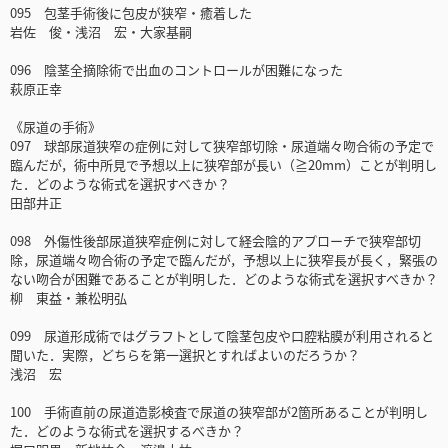
095 包茎手術後に包皮が狭窄・癒着した
岩佐 俊・浅沼 宏・大家基嗣
096 陰茎全摘除術で出血のコントロールが困難になった
萩原正幸
《尿道の手術》
097 球部尿道狭窄の症例に対して狭窄部切除・尿道端々吻合術の予定で
臨んだが，術中所見で予想以上に狭窄部が長い（≧20mm）ことが判明し
た．どのような術式を選択すべきか？
田部井正
098 外傷性後部尿道狭窄症例に対して経会陰的アプローチで狭窄部切
除，尿道端々吻合術の予定で臨んだが，予想以上に狭窄長が長く，緊張の
ない吻合が困難であることが判明した．どのような術式を選択すべきか？
柳 東益・兼松明弘
099 尿道形成術ではグラフトとして陰茎包皮や口腔粘膜が利用されると
聞いた．実際，どちらを第一選択とすればよいのだろうか？
浅沼 宏
100 手術直前の尿道造影検査で尿道の狭窄部が2箇所あることが判明し
た．どのような術式を選択するべきか？