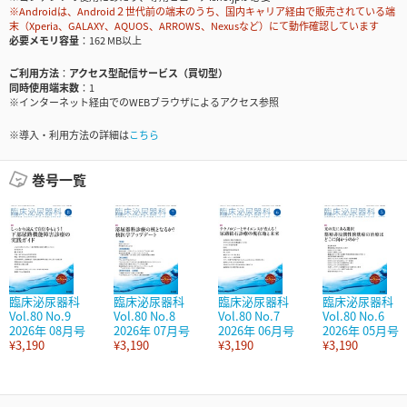
※Androidは、Android２世代前の端末のうち、国内キャリア経由で販売されている端
末（Xperia、GALAXY、AQUOS、ARROWS、Nexusなど）にて動作確認しています
必要メモリ容量
162 MB以上
ご利用方法
アクセス型配信サービス（買切型）
同時使用端末数
1
※インターネット経由でのWEBブラウザによるアクセス参照
※導入・利用方法の詳細は
こちら
巻号一覧
臨床泌尿器科
臨床泌尿器科
臨床泌尿器科
臨床泌尿器科
Vol.80 No.9
Vol.80 No.8
Vol.80 No.7
Vol.80 No.6
2026年 08月号
2026年 07月号
2026年 06月号
2026年 05月号
¥3,190
¥3,190
¥3,190
¥3,190