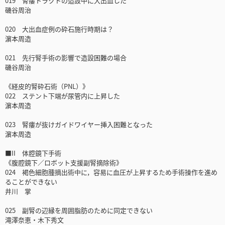
019 腎瘻トラクトの造設中に大出血した
磯谷周治
020 大出血症例の砕石施行時期は？
濵本周造
021 先行腎手術の影響で造設困難の場合
磯谷周治
《経皮的腎砕石術（PNL）》
022 ステント下端が尿管内に上昇した
濵本周造
023 腎瘻が抜けガイドワイヤー挿入困難となった
濵本周造
■II 体腔鏡下手術
《腹腔鏡下／ロボット支援副腎摘除術》
024 褐色細胞腫摘出術中に，容易に血圧が上昇するため手術操作を進め
ることができない
井川 掌
025 副腎の辺縁を周囲脂肪のために同定できない
滝澤奈恵・木下秀文