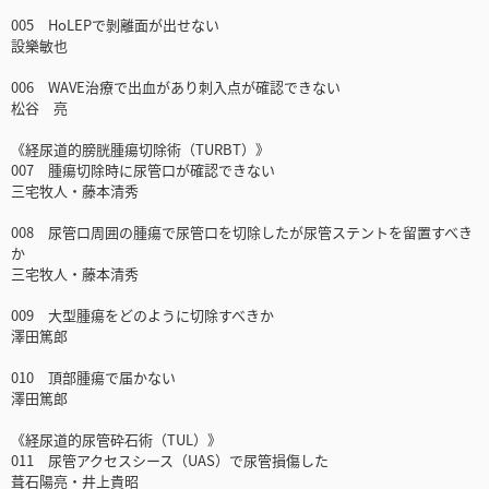
005 HoLEPで剝離面が出せない
設樂敏也
006 WAVE治療で出血があり刺入点が確認できない
松谷 亮
《経尿道的膀胱腫瘍切除術（TURBT）》
007 腫瘍切除時に尿管口が確認できない
三宅牧人・藤本清秀
008 尿管口周囲の腫瘍で尿管口を切除したが尿管ステントを留置すべき
か
三宅牧人・藤本清秀
009 大型腫瘍をどのように切除すべきか
澤田篤郎
010 頂部腫瘍で届かない
澤田篤郎
《経尿道的尿管砕石術（TUL）》
011 尿管アクセスシース（UAS）で尿管損傷した
葺石陽亮・井上貴昭