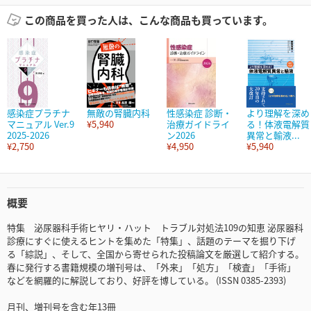
この商品を買った人は、こんな商品も買っています。
感染症プラチナ
無敵の腎臓内科
性感染症 診断・
より理解を深め
マニュアル Ver.9
¥5,940
治療ガイドライ
る！体液電解質
2025-2026
ン2026
異常と輸液...
¥2,750
¥4,950
¥5,940
概要
特集 泌尿器科手術ヒヤリ・ハット トラブル対処法109の知恵 泌尿器科
診療にすぐに使えるヒントを集めた「特集」、話題のテーマを掘り下げ
る「綜説」、そして、全国から寄せられた投稿論文を厳選して紹介する。
春に発行する書籍規模の増刊号は、「外来」「処方」「検査」「手術」
などを網羅的に解説しており、好評を博している。 (ISSN 0385-2393)
月刊、増刊号を含む年13冊