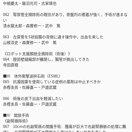
中根慶太・飯沼光司・古家琢也
062 腎尿管全摘除術の既往があり，骨盤内の癒着が強く，手術が進まな
い
清水龍太郎・森實修一・武中 篤
063 左尿管をS状結腸の背側に通す操作中，出血を来した
山根浩史・森實修一・武中 篤
《ロボット支援膀胱全摘除術（術後）》
064 腟前壁縫縮部が離開し，腸管が脱出してきた
寺田直樹
■III 体外衝撃波砕石術（ESWL）
065 抗凝固薬を使用している症例の薬剤は中止すべきか
赤樫圭吾・佐藤嘉一・戸邉武蔵
066 術後の皮下出血を軽減したい
赤樫圭吾・佐藤嘉一・戸邉武蔵
■IV 開放手術
《副腎摘除術》
067 10cmの右副腎癌の開腹手術．腫瘍が巨大で右副腎静脈の処理に難
渋し，右副腎静脈が下大静脈から抜けてしまい出血を来した