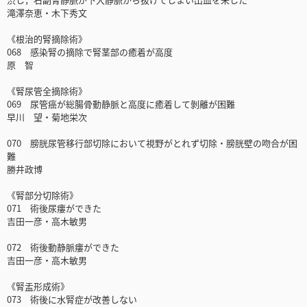
滝澤奈恵・木下秀文
《根治的腎摘除術》
068 感染腎の摘除で腎茎部の癒着が高度
原 智
《腎尿管全摘除術》
069 尿管癌が総腸骨動静脈と高度に癒着して剝離が困難
早川 望・菊地栄次
070 膀胱尿管移行部切除において視野がとれず切除・膀胱壁の吻合が困
難
勝井政博
《腎部分切除術》
071 術後尿瘻ができた
吉田一彦・高木敏男
072 術後動静脈瘻ができた
吉田一彦・高木敏男
《腎盂形成術》
073 術後に水腎症が改善しない