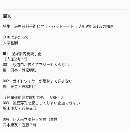
目次
特集 泌尿器科手術ヒヤリ・ハット──トラブル対処法109の知恵
企画にあたって
大家基嗣
■I 泌尿器内視鏡手術
《内尿道切開》
001 尿道口が狭くてブジーも入らない
柳 東益・兼松明弘
002 ガイドワイヤーが膀胱まで進まない
柳 東益・兼松明弘
《経尿道的前立腺切除術（TURP）》
003 被膜穿孔を起こしてしまい止血できない
鈴木康友・近藤幸尋
004 巨大前立腺肥大で易出血性
鈴木康友・近藤幸尋