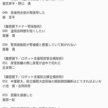
東武昇平・野口 満
048 術後吻合部が再狭窄した
森 亘平
《腹腔鏡下ドナー腎採取術》
049 温阻血時間を短くしたい
齋藤 満
050 腎周囲脂肪が腎被膜と癒着していて剝がれない
齋藤 満
《腹腔鏡下／ロボット支援腎尿管全摘除術》
051 尿管剝離の際に尿管が途中で切れた
全並賢二
《腹腔鏡下／ロボット支援前立腺全摘除術》
052 中葉肥大，前立腺肥大症術後の膀胱頸部離断はどうすればよいか
小池 慎・吉岡邦彦
053 直腸を損傷した
服部一紀