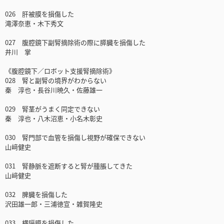
026 肝被膜を損傷した
滝澤奈恵・木下秀文
027 腹腔鏡下副腎摘除術の際に膵臓を損傷した
井川 掌
《腹腔鏡下／ロボット支援腎摘除術》
028 腎と副腎の境界がわからない
秦 淳也・長谷川暁久・佐藤雄一
029 腎茎がうまく同定できない
秦 淳也・八木沼恵・小名木彰史
030 腎門部で血管を損傷し視野が確保できない
山﨑健史
031 腎静脈を遮断すると腎が腫脹してきた
山﨑健史
032 脾臓を損傷した
沢田雄一郎・三浦徳宣・雑賀隆史
033 横隔膜を損傷した