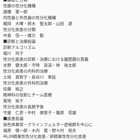
性腺の性分化機構
諸橋 憲一郎
内性器と外性器の性分化機構
梶岡 大暉・鈴木 堅太郎・山田 源
性分化疾患の分類
中島 信一・緒方 勤
■診断と治療総論
診断アルゴリズム
堀川 玲子
性分化疾患の診断・治療における腹腔鏡の意義
水野 健太郎・守時 良演・林 祐太郎
性分化疾患の内科的治療
土岐 真智子・長谷川 奉延
性分化疾患の外科的治療
佐藤 裕之
精神科の役割とチーム医療
菊地 祐子
性分化疾患の長期予後
守屋 仁彦・中村 美智子・篠原 信雄
■疾患各論
染色体異常－クラインフェルター症候群を中心に
福原 慎一郎・木内 寛・野々村 祝夫
46,XX精巣性性分化疾患／卵精巣性性分化疾患