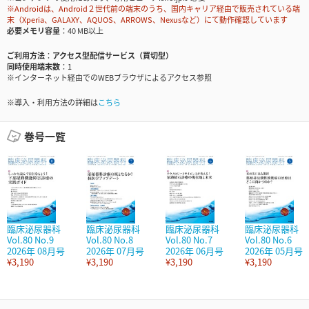
※Androidは、Android２世代前の端末のうち、国内キャリア経由で販売されている端
末（Xperia、GALAXY、AQUOS、ARROWS、Nexusなど）にて動作確認しています
必要メモリ容量
40 MB以上
ご利用方法
アクセス型配信サービス（買切型）
同時使用端末数
1
※インターネット経由でのWEBブラウザによるアクセス参照
※導入・利用方法の詳細は
こちら
巻号一覧
臨床泌尿器科
臨床泌尿器科
臨床泌尿器科
臨床泌尿器科
Vol.80 No.9
Vol.80 No.8
Vol.80 No.7
Vol.80 No.6
2026年 08月号
2026年 07月号
2026年 06月号
2026年 05月号
¥3,190
¥3,190
¥3,190
¥3,190