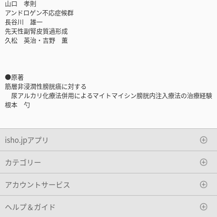
山口 孝則
アンドロゲン不応症候群
長谷川 雄一
先天性副腎皮質過形成
久松 英治・吉野 薫
●原著
筋層非浸潤性膀胱癌に対する
尿アルカリ化療法併用によるマイトマイシン膀胱内注入療法の治療経験
根本 勺
isho.jpアプリ
カテゴリー
アカウントサービス
ヘルプ＆ガイド