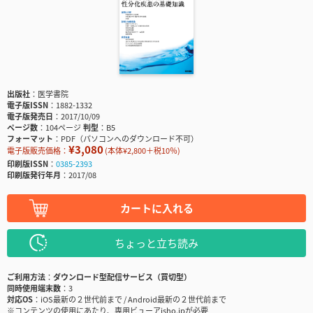
出版社
医学書院
電子版ISSN
1882-1332
電子版発売日
2017/10/09
ページ数
104ページ
判型
B5
フォーマット
PDF（パソコンへのダウンロード不可）
¥3,080
電子版販売価格：
(本体¥2,800＋税10％)
印刷版ISSN
0385-2393
印刷版発行年月
2017/08
カートに入れる
ちょっと立ち読み
ご利用方法
ダウンロード型配信サービス（買切型）
同時使用端末数
3
対応OS
iOS最新の２世代前まで / Android最新の２世代前まで
※コンテンツの使用にあたり、専用ビューアisho.jpが必要