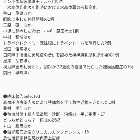
チン小帯断裂豚眼モデルを用いた
水晶体乳化吸引術時における水晶体嚢の形状変化
谷口 重雄ほか
眼瞼に生じた神経鞘腫の1例
三原 研一ほか
小児に発症したVogt－小柳－原田病の1例
中村 和博ほか
トラベクレクトミー既往眼にトラベクトームを施行した2例
黒田 佳陽ほか
白内障手術後に黄斑症の合併を認めた視神経乳頭乳頭小窩の1例
黒澤 芽衣ほか
視力障害を初発とし，初診から2週間の経過で死亡した髄膜癌腫症の1例
前田 早織ほか
●臨床報告Selected
高血圧治療薬内服により狭隅角を伴う急性近視をきたした1例
桑村 里佳ほか
●熱血討論！緑内障道場－診断・治療の一手ご指南・17
どっちがどっち？ 術式の選択
丸山 勝彦ほか
●蛍光眼底造影クリニカルカンファレンス・18
急性後部多発性斑状色素上皮症