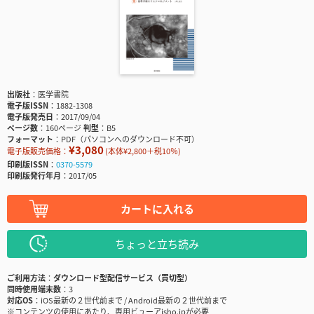
出版社
医学書院
電子版ISSN
1882-1308
電子版発売日
2017/09/04
ページ数
160ページ
判型
B5
フォーマット
PDF（パソコンへのダウンロード不可）
¥3,080
電子版販売価格：
(本体¥2,800＋税10％)
印刷版ISSN
0370-5579
印刷版発行年月
2017/05
カートに入れる
ちょっと立ち読み
ご利用方法
ダウンロード型配信サービス（買切型）
同時使用端末数
3
対応OS
iOS最新の２世代前まで / Android最新の２世代前まで
※コンテンツの使用にあたり、専用ビューアisho.jpが必要