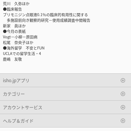
荒川 久弥ほか
●臨床報告
ブリモニジン点眼液0.1％の臨床的有用性に関する
多施設前向き観察的研究－使用成績調査中間報告
新家 眞ほか
●今月の表紙
Vogt－小柳－原田病
松尾 奈央子ほか
●海外留学 不安とFUN
UCLAでの留学生活・4
鹿嶋 友敬
isho.jpアプリ
カテゴリー
アカウントサービス
ヘルプ＆ガイド