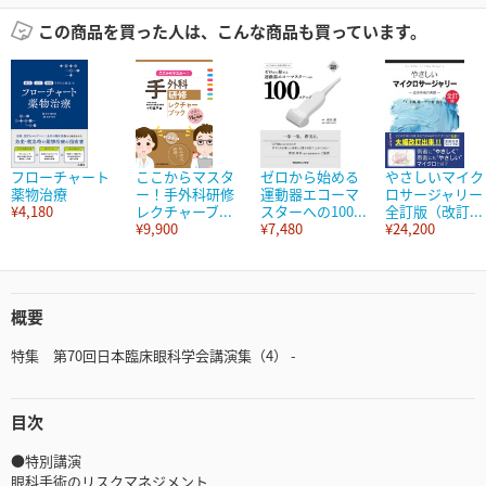
この商品を買った人は、こんな商品も買っています。
フローチャート
ここからマスタ
ゼロから始める
やさしいマイク
薬物治療
ー！手外科研修
運動器エコーマ
ロサージャリー
¥4,180
レクチャーブ...
スターへの100...
全訂版（改訂...
¥9,900
¥7,480
¥24,200
概要
特集 第70回日本臨床眼科学会講演集（4） -
目次
●特別講演
眼科手術のリスクマネジメント