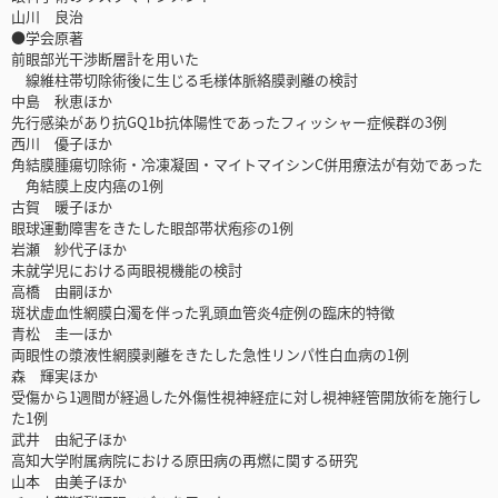
山川 良治
●学会原著
前眼部光干渉断層計を用いた
線維柱帯切除術後に生じる毛様体脈絡膜剥離の検討
中島 秋恵ほか
先行感染があり抗GQ1b抗体陽性であったフィッシャー症候群の3例
西川 優子ほか
角結膜腫瘍切除術・冷凍凝固・マイトマイシンC併用療法が有効であった
角結膜上皮内癌の1例
古賀 暖子ほか
眼球運動障害をきたした眼部帯状疱疹の1例
岩瀬 紗代子ほか
未就学児における両眼視機能の検討
高橋 由嗣ほか
斑状虚血性網膜白濁を伴った乳頭血管炎4症例の臨床的特徴
青松 圭一ほか
両眼性の漿液性網膜剥離をきたした急性リンパ性白血病の1例
森 輝実ほか
受傷から1週間が経過した外傷性視神経症に対し視神経管開放術を施行し
た1例
武井 由紀子ほか
高知大学附属病院における原田病の再燃に関する研究
山本 由美子ほか