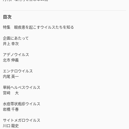
目次
特集 眼疾患を起こすウイルスたちを知る
企画にあたって
井上 幸次
アデノウイルス
北市 伸義
エンテロウイルス
内尾 英一
単純ヘルペスウイルス
宮﨑 大
水痘帯状疱疹ウイルス
岩橋 千春
サイトメガロウイルス
川口 龍史