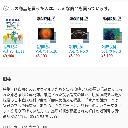
この商品を買った人は、こんな商品も買っています。
臨床眼科
臨床眼科
臨床眼科
臨床眼科
Vol.79 No.11
Vol.79 No.10
Vol.79 No.9
Vol.79 No.8
¥9,460
¥3,190
¥3,190
¥3,190
概要
特集 眼疾患を起こすウイルスたちを知る 読者からの厚い信頼に支えら
れた原著系眼科専門誌。厳選された投稿論文のほか、眼科領域では最大
規模の日本臨床眼科学会の学会原著論文を掲載。「今月の話題」では、
気鋭の学究や臨床家、斯界のエキスパートに、話題性の高いテーマをじ
っくり掘り下げていただく。最新知識が網羅された好評の増刊号も例年
通り秋に発行。 (ISSN 0370-5579)
月刊、増刊号を含む年13冊