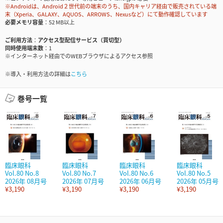
※Androidは、Android２世代前の端末のうち、国内キャリア経由で販売されている端
末（Xperia、GALAXY、AQUOS、ARROWS、Nexusなど）にて動作確認しています
必要メモリ容量
52 MB以上
ご利用方法
アクセス型配信サービス（買切型）
同時使用端末数
1
※インターネット経由でのWEBブラウザによるアクセス参照
※導入・利用方法の詳細は
こちら
巻号一覧
臨床眼科
臨床眼科
臨床眼科
臨床眼科
Vol.80 No.8
Vol.80 No.7
Vol.80 No.6
Vol.80 No.5
2026年 08月号
2026年 07月号
2026年 06月号
2026年 05月号
¥3,190
¥3,190
¥3,190
¥3,190