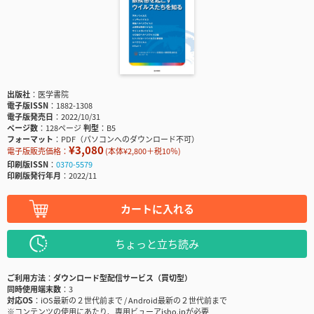
出版社
医学書院
電子版ISSN
1882-1308
電子版発売日
2022/10/31
ページ数
128ページ
判型
B5
フォーマット
PDF（パソコンへのダウンロード不可）
¥3,080
電子版販売価格：
(本体¥2,800＋税10％)
印刷版ISSN
0370-5579
印刷版発行年月
2022/11
カートに入れる
ちょっと立ち読み
ご利用方法
ダウンロード型配信サービス（買切型）
同時使用端末数
3
対応OS
iOS最新の２世代前まで / Android最新の２世代前まで
※コンテンツの使用にあたり、専用ビューアisho.jpが必要