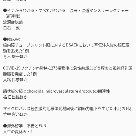
●イチからわかる・すべてがわかる 涙器・涙道マンスリーレクチャー
（新連載）
流涙症総論
白石 敦
●臨床報告
緑内障チューブシャント眼に対するDSAEKにおいて空気注入後の眼圧変
動を追えた1例
青木 雄一ほか
COVID-19ワクチンmRNA-1273接種後に急性前部ぶどう膜炎と視神経乳頭
腫脹を発症した1例
大路 怜奈ほか
篩状板欠損とchoroidal microvasculature dropoutの関連性
楯 日出雄ほか
マイクロパルス経強膜的毛様体光凝固後に調節力低下を生じた小児の1例
竹中 彩乃ほか
●海外留学 不安とFUN
人生の夏休み・1