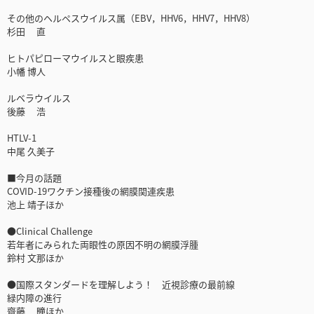
その他のヘルペスウイルス属（EBV，HHV6，HHV7，HHV8）
杉田 直
ヒトパピローマウイルスと眼疾患
小幡 博人
ルベラウイルス
後藤 浩
HTLV-1
中尾 久美子
■今月の話題
COVID-19ワクチン接種後の網膜関連疾患
池上 靖子ほか
●Clinical Challenge
若年者にみられた両眼性の原因不明の網膜浮腫
鈴村 文那ほか
●国際スタンダードを理解しよう！ 近視診療の最前線
緑内障の進行
齋藤 瞳ほか