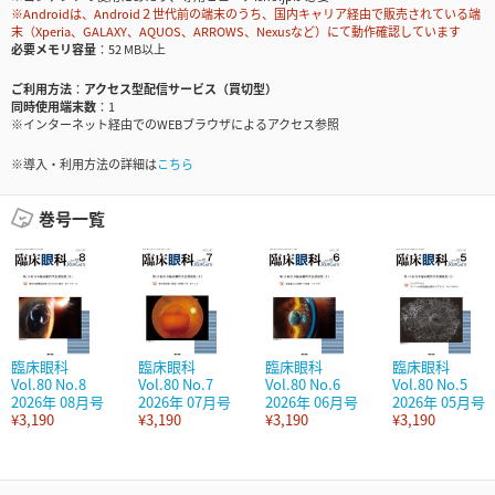
※Androidは、Android２世代前の端末のうち、国内キャリア経由で販売されている端
末（Xperia、GALAXY、AQUOS、ARROWS、Nexusなど）にて動作確認しています
必要メモリ容量
52 MB以上
ご利用方法
アクセス型配信サービス（買切型）
同時使用端末数
1
※インターネット経由でのWEBブラウザによるアクセス参照
※導入・利用方法の詳細は
こちら
巻号一覧
臨床眼科
臨床眼科
臨床眼科
臨床眼科
Vol.80 No.8
Vol.80 No.7
Vol.80 No.6
Vol.80 No.5
2026年 08月号
2026年 07月号
2026年 06月号
2026年 05月号
¥3,190
¥3,190
¥3,190
¥3,190