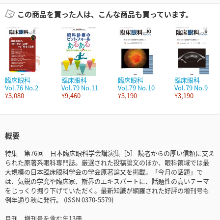
この商品を買った人は、こんな商品も買っています。
臨床眼科
臨床眼科
臨床眼科
臨床眼科
Vol.76 No.2
Vol.79 No.11
Vol.79 No.10
Vol.79 No.9
¥3,080
¥9,460
¥3,190
¥3,190
概要
特集 第76回 日本臨床眼科学会講演集［5］ 読者からの厚い信頼に支え
られた原著系眼科専門誌。厳選された投稿論文のほか、眼科領域では最
大規模の日本臨床眼科学会の学会原著論文を掲載。「今月の話題」で
は、気鋭の学究や臨床家、斯界のエキスパートに、話題性の高いテーマ
をじっくり掘り下げていただく。最新知識が網羅された好評の増刊号も
例年通り秋に発行。 (ISSN 0370-5579)
月刊、増刊号を含む年13冊