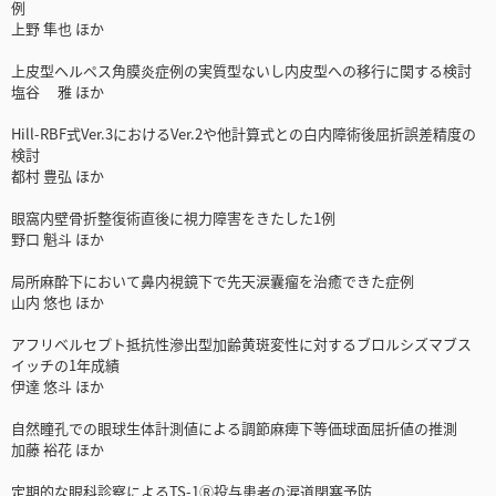
例
上野 隼也 ほか
上皮型ヘルペス角膜炎症例の実質型ないし内皮型への移行に関する検討
塩谷 雅 ほか
Hill-RBF式Ver.3におけるVer.2や他計算式との白内障術後屈折誤差精度の
検討
都村 豊弘 ほか
眼窩内壁骨折整復術直後に視力障害をきたした1例
野口 魁斗 ほか
局所麻酔下において鼻内視鏡下で先天涙囊瘤を治癒できた症例
山内 悠也 ほか
アフリベルセプト抵抗性滲出型加齢黄斑変性に対するブロルシズマブス
イッチの1年成績
伊達 悠斗 ほか
自然瞳孔での眼球生体計測値による調節麻痺下等価球面屈折値の推測
加藤 裕花 ほか
定期的な眼科診察によるTS-1Ⓡ投与患者の涙道閉塞予防