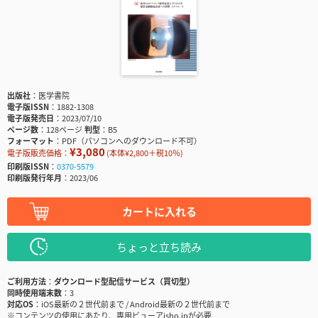
出版社
医学書院
電子版ISSN
1882-1308
電子版発売日
2023/07/10
ページ数
128ページ
判型
B5
フォーマット
PDF（パソコンへのダウンロード不可）
¥3,080
電子版販売価格：
(本体¥2,800＋税10％)
印刷版ISSN
0370-5579
印刷版発行年月
2023/06
カートに入れる
ちょっと立ち読み
ご利用方法
ダウンロード型配信サービス（買切型）
同時使用端末数
3
対応OS
iOS最新の２世代前まで / Android最新の２世代前まで
※コンテンツの使用にあたり、専用ビューアisho.jpが必要