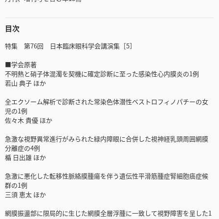
目次
特集 第76回 日本臨床眼科学会講演集［5］
■学会原著
不明熱と硝子体混濁を契機に確定診断に至った感染性心内膜炎の1例
若山 典子 ほか
全エクソーム解析で診断された常染色体潜性ベストロフィノパチーの女
児の1例
佐々木 貴優 ほか
急激な視野異常進行がみられた緑内障眼に合併した視神経乳頭周囲網膜
分離症の4例
楯 日出雄 ほか
急激に悪化した転移性脈絡膜腫瘍を伴う遺伝性平滑筋腫症腎細胞癌症候
群の1例
三須 恵太 ほか
網膜振盪部に限局的に生じた網膜全層浮腫に一致して視野障害を呈した1