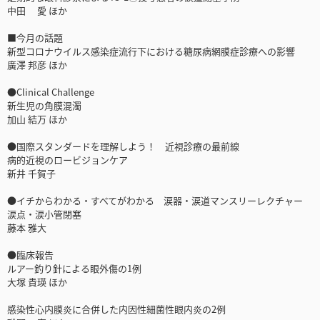
中田 愛 ほか
■今月の話題
新型コロナウイルス感染症流行下における糖尿病網膜症診療への影響
廣澤 邦彦 ほか
●Clinical Challenge
新生児の角膜混濁
加山 結万 ほか
●国際スタンダードを理解しよう！ 近視診療の最前線
病的近視のロービジョンケア
新井 千賀子
●イチからわかる・すべてがわかる 涙器・涙道マンスリーレクチャー
涙点・涙小管閉塞
藤本 雅大
●臨床報告
ルアー釣り針による眼外傷の1例
大塚 貴瑛 ほか
感染性心内膜炎に合併した内因性細菌性眼内炎の2例