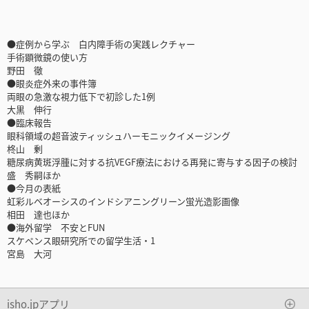
●症例から学ぶ 白内障手術の実践レクチャー
手術顕微鏡の使い方
野田 徹
●眼炎症外来の事件簿
両眼の急激な視力低下で初診した1例
大黒 伸行
●臨床報告
眼科領域の超音波ティッシュハーモニックイメージング
柊山 剰
糖尿病黄斑浮腫に対する抗VEGF療法における再発に寄与する因子の検討
盛 秀嗣ほか
●今月の表紙
虹彩ルベオーシスのインドシアニングリーン蛍光造影画像
相田 達也ほか
●海外留学 不安とFUN
スケペンス眼研究所での留学生活・1
宮島 大河
isho.jpアプリ