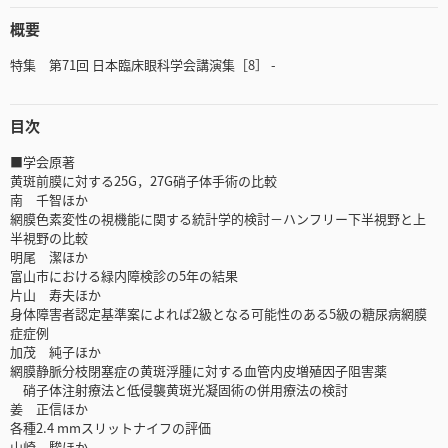
概要
特集 第71回 日本臨床眼科学会講演集［8］ -
目次
■学会原著
黄斑前膜に対する25G，27G硝子体手術の比較
南 千智ほか
網膜色素変性の視機能に関する統計学的検討－ハンフリー下半視野と上
半視野の比較
明尾 潔ほか
富山市における緑内障検診の5年の結果
片山 寿夫ほか
身体障害者認定基準案によれば2級となる可能性のある5級の糖尿病網膜
症症例
加茂 純子ほか
網膜静脈分枝閉塞症の黄斑浮腫に対する血管内皮増殖因子阻害薬
硝子体注射療法と低侵襲黄斑光凝固術の併用療法の検討
姜 正信ほか
各種2.4 mmスリットナイフの評価
山崎 駿ほか