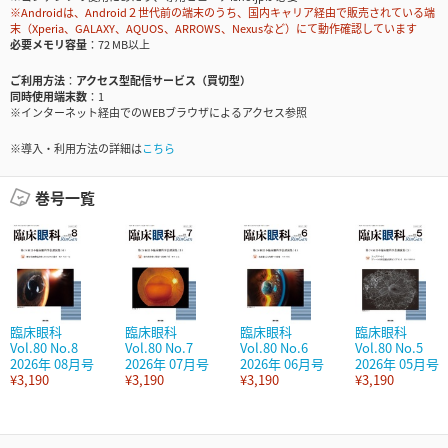
※Androidは、Android２世代前の端末のうち、国内キャリア経由で販売されている端
末（Xperia、GALAXY、AQUOS、ARROWS、Nexusなど）にて動作確認しています
必要メモリ容量
72 MB以上
ご利用方法
アクセス型配信サービス（買切型）
同時使用端末数
1
※インターネット経由でのWEBブラウザによるアクセス参照
※導入・利用方法の詳細は
こちら
巻号一覧
臨床眼科
臨床眼科
臨床眼科
臨床眼科
Vol.80 No.8
Vol.80 No.7
Vol.80 No.6
Vol.80 No.5
2026年 08月号
2026年 07月号
2026年 06月号
2026年 05月号
¥3,190
¥3,190
¥3,190
¥3,190