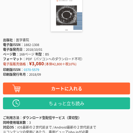
出版社
医学書院
電子版ISSN
1882-1308
電子版発売日
2018/10/01
ページ数
168ページ
判型
B5
フォーマット
PDF（パソコンへのダウンロード不可）
¥3,080
電子版販売価格：
(本体¥2,800＋税10％)
印刷版ISSN
0370-5579
印刷版発行年月
2018/09
カートに入れる
ちょっと立ち読み
ご利用方法
ダウンロード型配信サービス（買切型）
同時使用端末数
3
対応OS
iOS最新の２世代前まで / Android最新の２世代前まで
※コンテンツの使用にあたり、専用ビューアisho.jpが必要