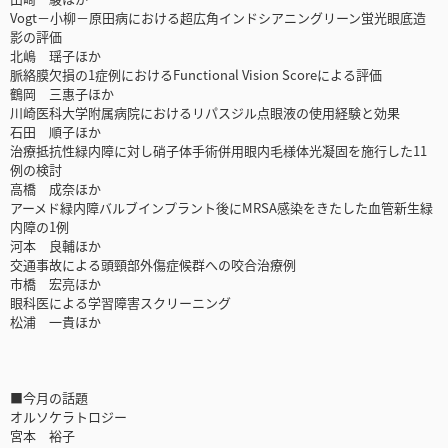
Vogt－小柳－原田病における超広角インドシアニングリーン蛍光眼底造
影の評価
北嶋 瑶子ほか
脈絡膜欠損の1症例におけるFunctional Vision Scoreによる評価
鶴岡 三惠子ほか
川崎医科大学附属病院におけるリパスジル点眼液の使用経験と効果
石田 順子ほか
治療抵抗性緑内障に対し硝子体手術併用眼内毛様体光凝固を施行した11
例の検討
高橋 成奈ほか
アーメド緑内障バルブインプラント後にMRSA感染をきたした血管新生緑
内障の1例
河本 良輔ほか
交通事故による頭頸部外傷症候群への咬合治療例
市橋 宏亮ほか
眼科医による学習障害スクリーニング
松浦 一貴ほか
■今月の話題
オルソケラトロジー
宮本 裕子