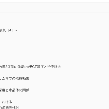
集［4］ -
障2症例の前房内VEGF濃度と治療経過
リムマブの治療効果
深度と水晶体の関係
における
の多施設検討