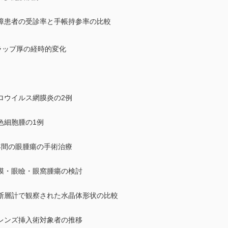
障患者の受診率と手帳持参率の比較
ラップ厚の経時的変化
ロウイルス網膜炎の2例
色細胞腫の1例
年間の眼腫瘍の手術治療
膜・眼瞼・眼窩腫瘍の検討
断層計で観察された水晶体形状の比較
レンズ挿入術対象者の推移