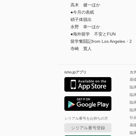
高木 健一ほか
●今月の表紙
硝子体脱出
永野 幸一ほか
●海外留学 不安とFUN
留学奮闘記from Los Angeles・2
寺崎 寛人
isho.jpアプリ
カ
基
臨
臨
臨
臨
社
シリアル番号をお持ちの方
基
シリアル番号登録
臨