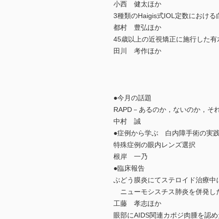
小西 健太ほか
3種類のHaigis式IOL定数にお
都村 豊弘ほか
45歳以上の近視矯正に施行した有
田川 考作ほか
●今月の話題
RAPD－あるのか，ないのか，そ
中村 誠
●症例から学ぶ 白内障手術の実
特殊症例の眼内レンズ選択
根岸 一乃
●臨床報告
ぶどう膜炎にてステロイド治療中
ニューモシスチス肺炎を併発した
工藤 孝志ほか
眼部にAIDS関連カポジ肉腫を認め