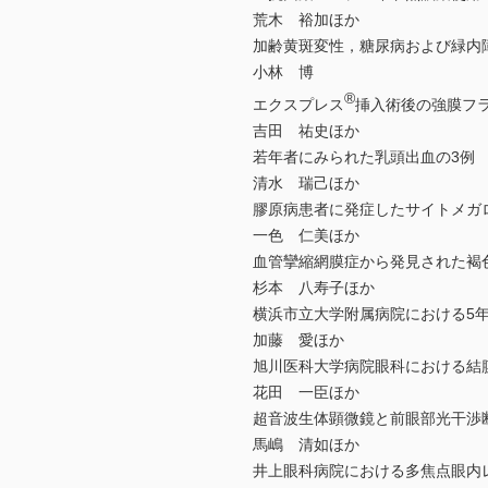
荒木 裕加ほか
加齢黄斑変性，糖尿病および緑内
小林 博
®
エクスプレス
挿入術後の強膜フ
吉田 祐史ほか
若年者にみられた乳頭出血の3例
清水 瑞己ほか
膠原病患者に発症したサイトメガ
一色 仁美ほか
血管攣縮網膜症から発見された褐
杉本 八寿子ほか
横浜市立大学附属病院における5
加藤 愛ほか
旭川医科大学病院眼科における結
花田 一臣ほか
超音波生体顕微鏡と前眼部光干渉
馬嶋 清如ほか
井上眼科病院における多焦点眼内