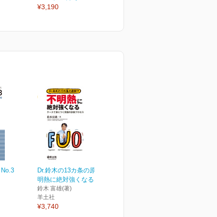
¥3,190
¥3,190
¥
No.3
Dr.鈴木の13カ条の原則で不
明熱に絶対強くなる
鈴木 富雄(著)
羊土社
¥3,740