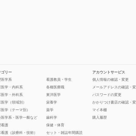
テゴリー
アカウントサービス
礎医学系
看護教員・学生
個人情報の確認・変更
床医学・内科系
各種医療職
メールアドレスの確認・変
床医学・外科系
東洋医学
パスワードの変更
床医学（領域別）
栄養学
かかりつけ書店の確認・変
床医学（テーマ別）
薬学
マイ本棚
会医学系・医学一般など
歯科学
購入履歴
礎看護
保健・体育
床看護（診療科・技術）
セット・雑誌年間購読