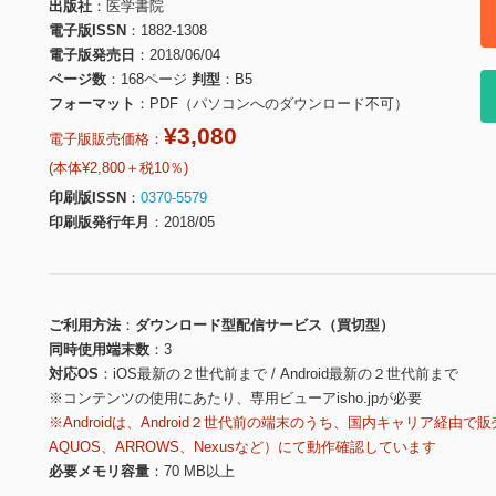
出版社
医学書院
電子版ISSN
1882-1308
電子版発売日
2018/06/04
ページ数
168ページ
判型
B5
フォーマット
PDF（パソコンへのダウンロード不可）
¥3,080
電子版販売価格：
(本体¥2,800＋税10％)
印刷版ISSN
0370-5579
印刷版発行年月
2018/05
ご利用方法
ダウンロード型配信サービス（買切型）
同時使用端末数
3
対応OS
iOS最新の２世代前まで / Android最新の２世代前まで
※コンテンツの使用にあたり、専用ビューアisho.jpが必要
※Androidは、Android２世代前の端末のうち、国内キャリア経由で販
AQUOS、ARROWS、Nexusなど）にて動作確認しています
必要メモリ容量
70 MB以上