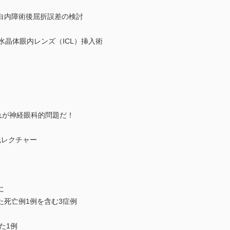
ける白内障術後屈折誤差の検討
水晶体眼内レンズ（ICL）挿入術
れが神経眼科的問題だ！
践レクチャー
に
死亡例1例を含む3症例
た1例