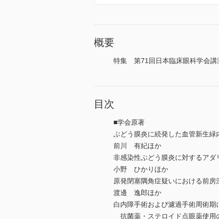
概要
特集 第71回日本臨床眼科学会講演
目次
■学会原著
ぶどう膜炎に続発した血管新生緑内
前川 有紀ほか
非感染性ぶどう膜炎に対するアダ
小野 ひかりほか
原発閉塞隅角症疑いにおける前房
渡邊 逸郎ほか
白内障手術および濾過手術周術期
抗菌薬・ステロイド点眼薬使用