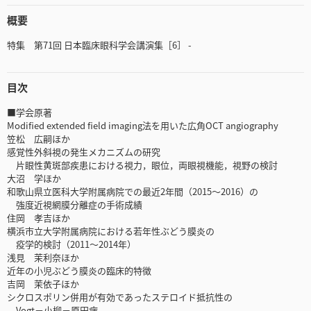
概要
特集 第71回 日本臨床眼科学会講演集［6］ -
目次
■学会原著
Modified extended field imaging法を用いた広角OCT angiography
笠松 広嗣ほか
感覚性外斜視の発生メカニズムの研究
片眼性黄斑部疾患における視力，眼位，両眼視機能，視野の検討
大沼 学ほか
和歌山県立医科大学附属病院での最近2年間（2015～2016）の
強度近視網膜分離症の手術成績
住岡 孝吉ほか
横浜市立大学附属病院における若年性ぶどう膜炎の
疫学的検討（2011～2014年）
浅見 茉利奈ほか
近年の小児ぶどう膜炎の臨床的特徴
吉岡 茉依子ほか
シクロスポリン併用が有効であったステロイド抵抗性の
Vogt－小柳－原田病