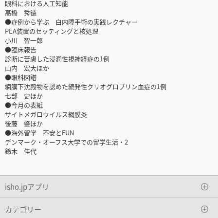
眼科における人工知能
高橋 秀徳
●症例から学ぶ 白内障手術の実践レクチャー
PEA装置のセッティングと核処理
小川 智一郎
●臨床報告
診断に苦慮した浸潤性視神経症の1例
山内 宏大ほか
●眼科図譜
網膜下沈殿物を認めた続発性クリオグロブリン血症の1例
七部 史ほか
●今月の表紙
サイトメガロウイルス網膜炎
後藤 肇ほか
●海外留学 不安とFUN
デンマーク・オーフス大学での留学生活・2
鈴木 佳代
isho.jpアプリ
カテゴリー