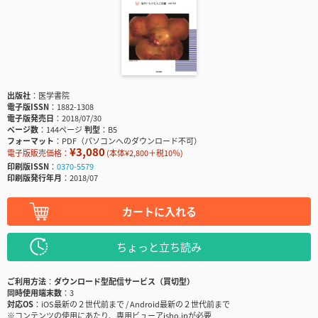
出版社
医学書院
電子版ISSN
1882-1308
電子版発売日
2018/07/30
ページ数
144ページ
判型
B5
フォーマット
PDF（パソコンへのダウンロード不可）
¥3,080
電子版販売価格：
(本体¥2,800＋税10％)
印刷版ISSN
0370-5579
印刷版発行年月
2018/07
カートに入れる
ちょっと立ち読み
ご利用方法
ダウンロード型配信サービス（買切型）
同時使用端末数
3
対応OS
iOS最新の２世代前まで / Android最新の２世代前まで
※コンテンツの使用にあたり、専用ビューアisho.jpが必要