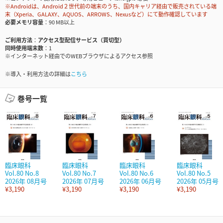
※Androidは、Android２世代前の端末のうち、国内キャリア経由で販売されている端
末（Xperia、GALAXY、AQUOS、ARROWS、Nexusなど）にて動作確認しています
必要メモリ容量
90 MB以上
ご利用方法
アクセス型配信サービス（買切型）
同時使用端末数
1
※インターネット経由でのWEBブラウザによるアクセス参照
※導入・利用方法の詳細は
こちら
巻号一覧
臨床眼科
臨床眼科
臨床眼科
臨床眼科
Vol.80 No.8
Vol.80 No.7
Vol.80 No.6
Vol.80 No.5
2026年 08月号
2026年 07月号
2026年 06月号
2026年 05月号
¥3,190
¥3,190
¥3,190
¥3,190