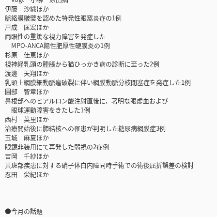
伊藤 沙織ほか
脈絡膜皺襞を認めた特発性眼窩炎症の1例
戸成 匡宏ほか
両眼性の重篤な視力障害を発症した
MPO-ANCA陽性肥厚性硬膜炎の1例
杉原 佳恵ほか
視神経乳頭の腫脹から猫ひっかき病の診断に至った2例
渡邊 天翔ほか
乳頭上網膜細動脈瘤破裂に伴い網膜動脈分枝閉塞症を発症した1例
園部 智章ほか
鼻根部へのヒアルロン酸注射直後に，著明な眼虚血および
眼球運動障害をきたした1例
西村 英里ほか
治療開始後に肺結核への罹患が判明した糖尿病網膜症3例
玉城 麻夏ほか
眼鏡非装用にて再発した弱視の2症例
吉岡 千紗ほか
黄斑部疾患に対する硝子体白内障同時手術での術後屈折誤差の検討
忍田 栄紀ほか
●今月の話題