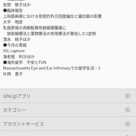
安部 郁子ほか
●臨床報告
上斜筋麻痺における他覚的外方回旋偏位と優位眼の影響
大平 明彦
乳癌原発の両眼転移性脈絡膜腫瘍に
放射線療法と薬物療法の併用療法が奏効した1症例
清水 桃子ほか
●今月の表紙
IOL capture
海老根 利沙ほか
●海外留学 不安とFUN
Massachusetts Eye and Ear Infirmaryでの留学生活・1
片岡 恵子
isho.jpアプリ
カテゴリー
アカウントサービス