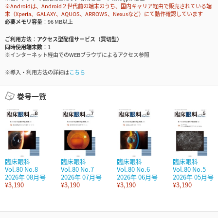
※Androidは、Android２世代前の端末のうち、国内キャリア経由で販売されている端
末（Xperia、GALAXY、AQUOS、ARROWS、Nexusなど）にて動作確認しています
必要メモリ容量
96 MB以上
ご利用方法
アクセス型配信サービス（買切型）
同時使用端末数
1
※インターネット経由でのWEBブラウザによるアクセス参照
※導入・利用方法の詳細は
こちら
巻号一覧
臨床眼科
臨床眼科
臨床眼科
臨床眼科
Vol.80 No.8
Vol.80 No.7
Vol.80 No.6
Vol.80 No.5
2026年 08月号
2026年 07月号
2026年 06月号
2026年 05月号
¥3,190
¥3,190
¥3,190
¥3,190