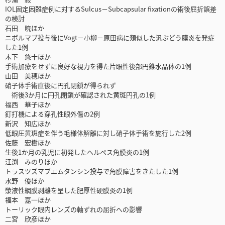
IOL固定困難症例に対するSulcus－Subcapsular fixationの術後屈折誤差
の検討
石田 暁ほか
ニボルマブ投与後にVogt－小柳－原田病に類似した汎ぶどう膜炎を発症
した1例
木下 悠十ほか
手術加療をせずに良好な視力を得た片眼性後部円錐水晶体の1例
山田 美穂ほか
硝子体手術直後に円孔閉鎖が得られず
術後3か月に円孔閉鎖が確認された黄斑円孔の1例
福西 華子ほか
釘打機による穿孔性眼外傷の2例
新沢 知広ほか
低眼圧黄斑症を伴う毛様体解離に対し硝子体手術を施行した2例
佐藤 宏樹ほか
生後1か月の乳児に初発したヘルペス角膜炎の1例
江渕 みのりほか
トラスツズマブエムタンシン投与で角膜障害をきたした1例
水野 優ほか
漿液性網膜剥離を呈した肥厚性硬膜炎の1例
福本 嘉一ほか
トーリック眼内レンズの軸ずれの屈折への影響
二宮 欣彦ほか