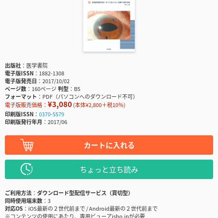
出版社
医学書院
電子版ISSN
1882-1308
電子版発売日
2017/10/02
ページ数
160ページ
判型
B5
フォーマット
PDF（パソコンへのダウンロード不可）
¥3,080
電子版販売価格：
(本体¥2,800＋税10％)
印刷版ISSN
0370-5579
印刷版発行年月
2017/06
カートに入れる
ちょっと立ち読み
ご利用方法
ダウンロード型配信サービス（買切型）
同時使用端末数
3
対応OS
iOS最新の２世代前まで / Android最新の２世代前まで
※コンテンツの使用にあたり、専用ビューアisho.jpが必要