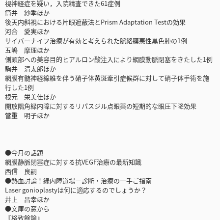
視神経症を疑い，入院精査できた61症例
筒井 紗季ほか
後天内斜視における片眼遮蔽法とPrism Adaptation Testの効果
河合 愛実ほか
サイバーナイフ治療が有効と考えられた脈絡膜悪性黒色腫の1例
五嶋 摩理ほか
側頭部への美容目的ヒアルロン酸注入により網膜動脈閉塞をきたした1例
駒井 清太郎ほか
網膜有髄神経線維を伴う硝子体黄斑牽引症候群に対して硝子体手術を施
行した1例
根元 栄美佳ほか
開放隅角緑内障に対するリパスジル点眼薬の短期的な眼圧下降効果
當重 明子ほか
●今月の話題
網膜静脈閉塞症に対する抗VEGF治療の最新知識
西信 良嗣
●熱血討論！緑内障道場－診断・治療の一手ご指南
Laser gonioplastyは何に適応するのでしょうか？
井上 昌幸ほか
●文庫の窓から
『格致餘論』