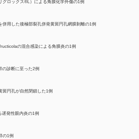
リグロックス®L）による角膜化学外傷の1例
を併用した後極部裂孔併発黄斑円孔網膜剝離の1例
richum fructicolaの混合感染による角膜炎の1例
群の診断に至った2例
黄斑円孔が自然閉鎖した1例
る遅発性眼内炎の1例
群の1例