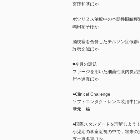
宮澤和基ほか
ボツリヌス治療中の本態性眼瞼痙
嶋田祐子ほか
脳梗塞を合併したテルソン症候群
許勢文誠ほか
■今月の話題
ファージを用いた細菌性眼内炎治
岸本達真ほか
●Clinical Challenge
ソフトコンタクトレンズ装用中に
﨑元 暢
●国際スタンダードを理解しよう
小児期の学童近視の中で，将来の
五十嵐多恵ほか