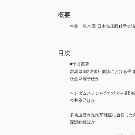
概要
特集 第74回 日本臨床眼科学会講
目次
■学会原著
群馬県3歳児眼科健診における手
板倉麻理子ほか
ベンダムスチンを含む抗がん剤治
今井彩乃ほか
多発血管炎性肉芽腫症に合併した
深瀬紗綾ほか