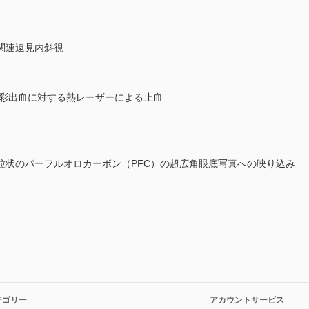
関連遠見内斜視
虹彩出血に対する熱レーザーによる止血
粒状のパーフルオロカーボン（PFC）の超広角眼底写真への映り込み
テゴリー
アカウントサービス