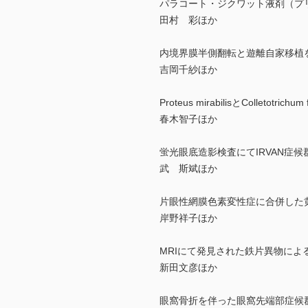
パラコート・ジクワット液剤（プ
田村 彩ほか
内境界膜半側翻転と遊離自家移植
吉岡千紗ほか
Proteus mirabilisとColletot
春木智子ほか
蛍光眼底造影検査にてIRVAN症候
武 斯斌ほか
片眼性網膜色素変性症に合併した
岸野祥子ほか
MRIにて発見された鉄片異物によ
新田文彦ほか
眼窩骨折を伴った眼窩先端部症候