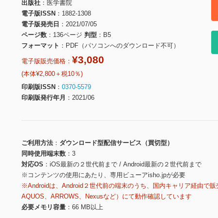
出版社
医学書院
電子版ISSN
1882-1308
電子版発売日
2021/07/05
ページ数
136ページ
判型
B5
フォーマット
PDF（パソコンへのダウンロード不可）
¥3,080
電子版販売価格：
(本体¥2,800＋税10％)
印刷版ISSN
0370-5579
印刷版発行年月
2021/06
ご利用方法
ダウンロード型配信サービス（買切型）
同時使用端末数
3
対応OS
iOS最新の２世代前まで / Android最新の２世代前まで
※コンテンツの使用にあたり、専用ビューアisho.jpが必要
※Androidは、Android２世代前の端末のうち、国内キャリア経由で販
AQUOS、ARROWS、Nexusなど）にて動作確認しています
必要メモリ容量
66 MB以上