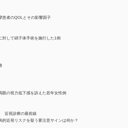
攣患者のQOLとその影響因子
に対して硝子体手術を施行した1例
療
両眼の視力低下感を訴えた若年女性例
！ 近視診療の最前線
病的近視リスクを疑う要注意サインは何か？