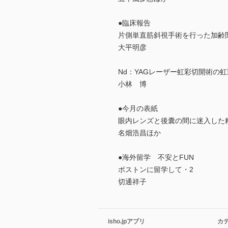
●臨床報告
片側単直筋斜視手術を行った加齢
大平明彦
Nd：YAGレーザー虹彩切開術の
小林 博
●今月の表紙
眼内レンズと後囊の間に迷入した
名畑浩昌ほか
●海外留学 不安とFUN
ボストンに留学して・2
切通祥子
isho.jpアプリ
カ