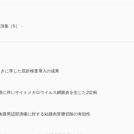
演集［5］ -
引きに準じた屈折検査導入の成果
療に伴いサイトメガロウイルス網膜炎を生じた2症例
角膜周辺部潰瘍に対する結膜肉芽腫切除の有効性