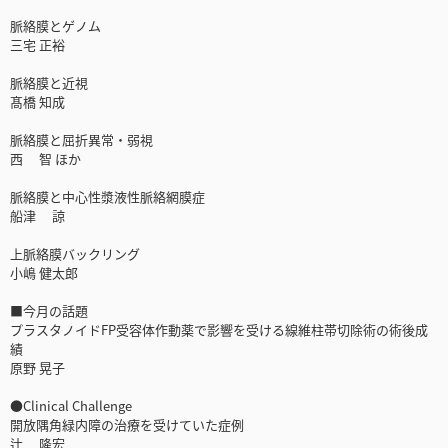
脈絡膜とゲノム
三宅 正裕
脈絡膜と近視
髙橋 知成
脈絡膜と屈折異常・弱視
西 智 ほか
脈絡膜と中心性漿液性脈絡網膜症
船津 諒
上脈絡膜バックリング
小嶋 健太郎
■今月の話題
プラスタノイドFP受容体作動薬で影響を受ける線維柱帯切除術の術後成
績
原野 晃子
●Clinical Challenge
開放隅角緑内障の治療を受けていた症例
辻 隆宏