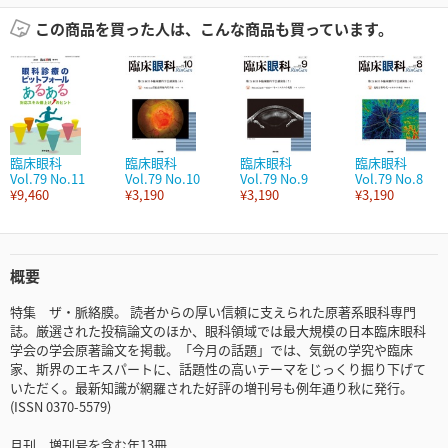
この商品を買った人は、こんな商品も買っています。
臨床眼科
臨床眼科
臨床眼科
臨床眼科
Vol.79 No.11
Vol.79 No.10
Vol.79 No.9
Vol.79 No.8
¥9,460
¥3,190
¥3,190
¥3,190
概要
特集 ザ・脈絡膜。 読者からの厚い信頼に支えられた原著系眼科専門
誌。厳選された投稿論文のほか、眼科領域では最大規模の日本臨床眼科
学会の学会原著論文を掲載。「今月の話題」では、気鋭の学究や臨床
家、斯界のエキスパートに、話題性の高いテーマをじっくり掘り下げて
いただく。最新知識が網羅された好評の増刊号も例年通り秋に発行。
(ISSN 0370-5579)
月刊、増刊号を含む年13冊