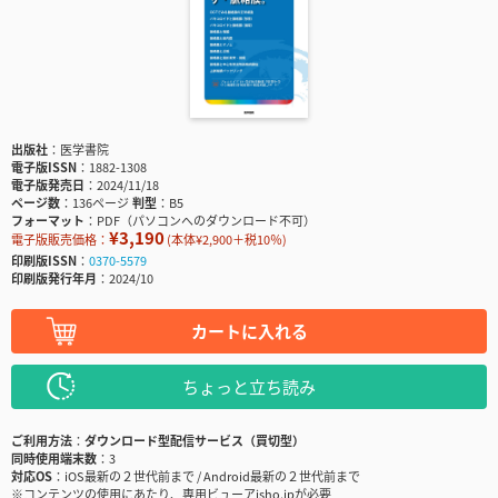
出版社
医学書院
電子版ISSN
1882-1308
電子版発売日
2024/11/18
ページ数
136ページ
判型
B5
フォーマット
PDF（パソコンへのダウンロード不可）
¥3,190
電子版販売価格：
(本体¥2,900＋税10％)
印刷版ISSN
0370-5579
印刷版発行年月
2024/10
カートに入れる
ちょっと立ち読み
ご利用方法
ダウンロード型配信サービス（買切型）
同時使用端末数
3
対応OS
iOS最新の２世代前まで / Android最新の２世代前まで
※コンテンツの使用にあたり、専用ビューアisho.jpが必要