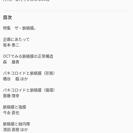
目次
特集 ザ・脈絡膜。
企画にあたって
坂本 泰二
OCTでみる脈絡膜の正常構造
森 雄貴
パキコロイドと脈絡膜（形態）
橋谷 臨 ほか
パキコロイドと脈絡膜（循環）
齋藤 理幸
脈絡膜と強膜
今永 直也
脈絡膜と緑内障
清田 直樹 ほか