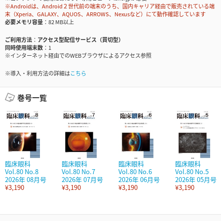
※Androidは、Android２世代前の端末のうち、国内キャリア経由で販売されている端
末（Xperia、GALAXY、AQUOS、ARROWS、Nexusなど）にて動作確認しています
必要メモリ容量
82 MB以上
ご利用方法
アクセス型配信サービス（買切型）
同時使用端末数
1
※インターネット経由でのWEBブラウザによるアクセス参照
※導入・利用方法の詳細は
こちら
巻号一覧
臨床眼科
臨床眼科
臨床眼科
臨床眼科
Vol.80 No.8
Vol.80 No.7
Vol.80 No.6
Vol.80 No.5
2026年 08月号
2026年 07月号
2026年 06月号
2026年 05月号
¥3,190
¥3,190
¥3,190
¥3,190