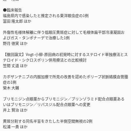
●臨床報告
福島県内で感染したと推定される東洋眼虫症の1例
冨田 隆太郎 ほか
外傷性毛様体解離に伴う低眼圧黄斑症に対して毛様体扁平部冷凍凝固お
よびガス・タンポナーデで治療した1例
野月 徳実 ほか
【撤回論文】Vogt-小柳-原田病の初発時に対するステロイド単独療法とス
テロイド・シクロスポリン併用療法との比較検討
笠間 丈道 ほか
カボザンチニブの内服加療で所見の改善を認めたポリープ状脈絡膜血管腫
症の1例
榮木 大輔
ブリモニジン点眼薬からブリモニジン／ブリンゾラミド配合点眼薬ある
いはブリモニジン／リパスジル配合点眼薬への変更
井上 賢治 ほか
黄斑分割する同名半盲をきたした半側空間無視の2例
松浦 一貴 ほか