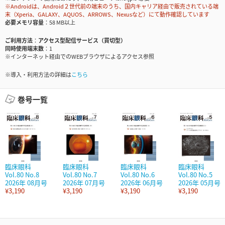
※Androidは、Android２世代前の端末のうち、国内キャリア経由で販売されている端
末（Xperia、GALAXY、AQUOS、ARROWS、Nexusなど）にて動作確認しています
必要メモリ容量
58 MB以上
ご利用方法
アクセス型配信サービス（買切型）
同時使用端末数
1
※インターネット経由でのWEBブラウザによるアクセス参照
※導入・利用方法の詳細は
こちら
巻号一覧
臨床眼科
臨床眼科
臨床眼科
臨床眼科
Vol.80 No.8
Vol.80 No.7
Vol.80 No.6
Vol.80 No.5
2026年 08月号
2026年 07月号
2026年 06月号
2026年 05月号
¥3,190
¥3,190
¥3,190
¥3,190