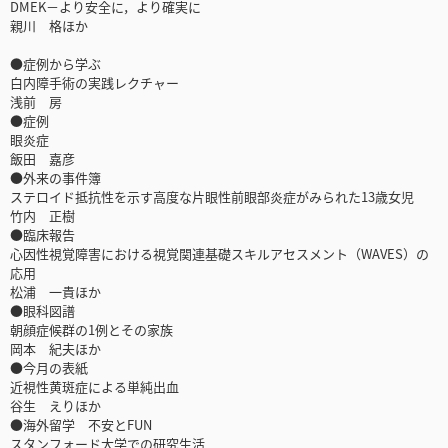
DMEK－より安全に，より確実に
親川 格ほか
●症例から学ぶ
白内障手術の実践レクチャー
浅前 房
●症例
眼炎症
飯田 嘉彦
●外来の事件簿
ステロイド抵抗性を示す高度な片眼性前眼部炎症がみられた13歳女児
竹内 正樹
●臨床報告
心因性視覚障害における視覚関連基礎スキルアセスメント（WAVES）の
応用
松浦 一貴ほか
●眼科図譜
朝顔症候群の1例とその家族
岡本 紀夫ほか
●今月の表紙
近視性黄斑症による単純出血
谷生 えりほか
●海外留学 不安とFUN
スタンフォード大学での研究生活