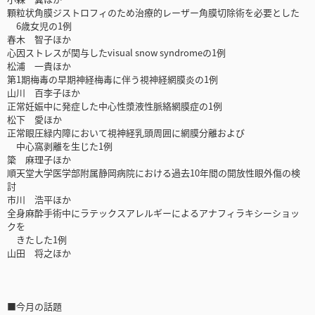
顆粒状角膜ジストロフィのため治療的レーザー角膜切除術を必要とした
6歳女児の1例
春木 智子ほか
心因ストレスが関与したvisual snow syndromeの1例
松浦 一貴ほか
第1期梅毒の早期神経梅毒に伴う視神経網膜炎の1例
山川 百李子ほか
正常妊娠中に発症した中心性漿液性脈絡網膜症の1例
松下 愛ほか
正常眼圧緑内障において視神経乳頭周囲に網膜分離および
中心窩剥離を生じた1例
簗 麻理子ほか
順天堂大学医学部附属静岡病院における過去10年間の開放性眼外傷の検
討
市川 浩平ほか
全身麻酔手術中にラテックスアレルギーによるアナフィラキシーショッ
クを
きたした1例
山田 将之ほか
■今月の話題