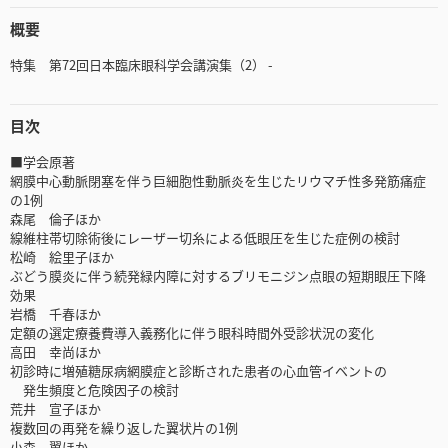
概要
特集 第72回日本臨床眼科学会講演集（2） -
目次
■学会原著
網膜中心動脈閉塞を伴う巨細胞性動脈炎を生じたリウマチ性多発筋痛症
の1例
森尾 倫子ほか
線維柱帯切除術後にレーザー切糸による低眼圧を生じた症例の検討
松崎 絵里子ほか
ぶどう膜炎に伴う続発緑内障に対するブリモニジン点眼の短期眼圧下降
効果
岩橋 千春ほか
定額の選定療養費導入義務化に伴う眼科時間外受診状況の変化
高田 幸尚ほか
初診時に増殖糖尿病網膜症と診断された患者の心血管イベントの
発生頻度と危険因子の検討
荒井 宣子ほか
複数回の再発を繰り返した翼状片の1例
小森 翼ほか