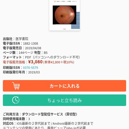
出版社
医学書院
電子版ISSN
1882-1308
電子版発売日
2019/04/08
ページ数
144ページ
判型
B5
フォーマット
PDF（パソコンへのダウンロード不可）
¥3,080
電子版販売価格：
(本体¥2,800＋税10％)
印刷版ISSN
0370-5579
印刷版発行年月
2019/03
カートに入れる
ちょっと立ち読み
ご利用方法
ダウンロード型配信サービス（買切型）
同時使用端末数
3
対応OS
iOS最新の２世代前まで / Android最新の２世代前まで
※コンテンツの使用にあたり、専用ビューアisho.jpが必要