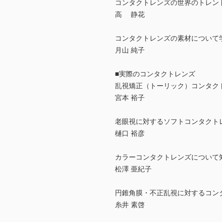
コンタクトレンズの世界のトレン
高 静花
コンタクトレンズの素材について
月山 純子
■実際のコンタクトレンズ
乱視矯正（トーリック）コンタク
宮本 裕子
老眼視に対するソフトコンタクト
樋口 裕彦
カラーコンタクトレンズについて
松澤 亜紀子
円錐角膜・不正乱視に対するコン
糸井 素啓