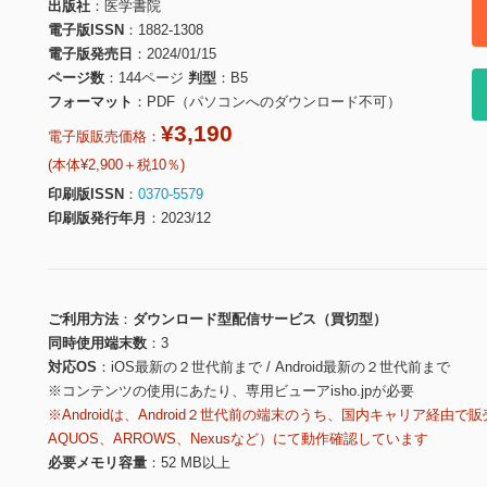
出版社
医学書院
電子版ISSN
1882-1308
電子版発売日
2024/01/15
ページ数
144ページ
判型
B5
フォーマット
PDF（パソコンへのダウンロード不可）
¥3,190
電子版販売価格：
(本体¥2,900＋税10％)
印刷版ISSN
0370-5579
印刷版発行年月
2023/12
ご利用方法
ダウンロード型配信サービス（買切型）
同時使用端末数
3
対応OS
iOS最新の２世代前まで / Android最新の２世代前まで
※コンテンツの使用にあたり、専用ビューアisho.jpが必要
※Androidは、Android２世代前の端末のうち、国内キャリア経由で販
AQUOS、ARROWS、Nexusなど）にて動作確認しています
必要メモリ容量
52 MB以上