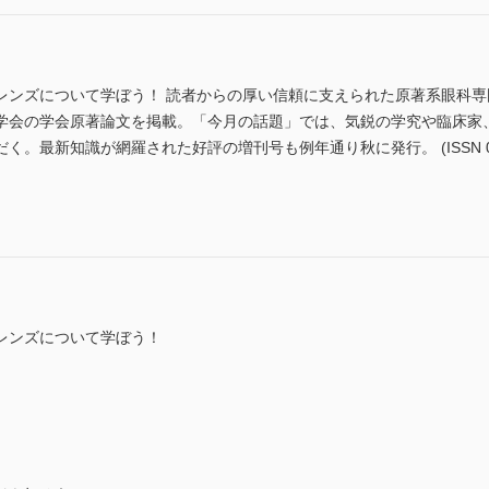
レンズについて学ぼう！ 読者からの厚い信頼に支えられた原著系眼科
学会の学会原著論文を掲載。「今月の話題」では、気鋭の学究や臨床家
。最新知識が網羅された好評の増刊号も例年通り秋に発行。 (ISSN 0370
レンズについて学ぼう！