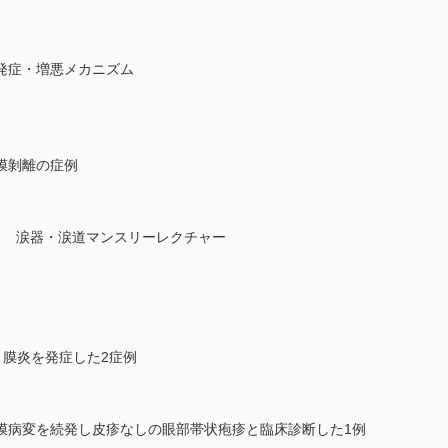
発症・増悪メカニズム
膜剝離の症例
る 涙器・涙道マンスリーレクチャー
どう膜炎を発症した2症例
膜病変を続発し皮疹なしの眼部帯状疱疹と臨床診断した1例