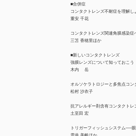
■合併症
コンタクトレンズ不耐症を理解し
重安 千花
コンタクトレンズ関連角膜感染症
三笘 香穂里ほか
■新しいコンタクトレンズ
強膜レンズについて知っておこう
木内 岳
オルソケラトロジーと多焦点コン
松村 沙衣子
抗アレルギー剤含有コンタクトレ
土至田 宏
トリガーフィッシュシステム──
雲井 美帆ほか