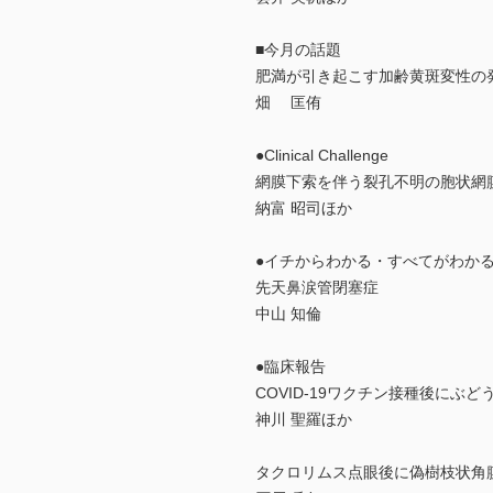
■今月の話題
肥満が引き起こす加齢黄斑変性の
畑 匡侑
●Clinical Challenge
網膜下索を伴う裂孔不明の胞状網
納富 昭司ほか
●イチからわかる・すべてがわか
先天鼻涙管閉塞症
中山 知倫
●臨床報告
COVID-19ワクチン接種後にぶ
神川 聖羅ほか
タクロリムス点眼後に偽樹枝状角