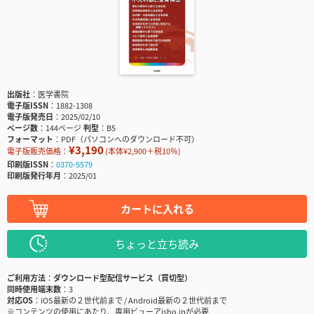
出版社
医学書院
電子版ISSN
1882-1308
電子版発売日
2025/02/10
ページ数
144ページ
判型
B5
フォーマット
PDF（パソコンへのダウンロード不可）
¥3,190
電子版販売価格：
(本体¥2,900＋税10％)
印刷版ISSN
0370-5579
印刷版発行年月
2025/01
カートに入れる
ちょっと立ち読み
ご利用方法
ダウンロード型配信サービス（買切型）
同時使用端末数
3
対応OS
iOS最新の２世代前まで / Android最新の２世代前まで
※コンテンツの使用にあたり、専用ビューアisho.jpが必要