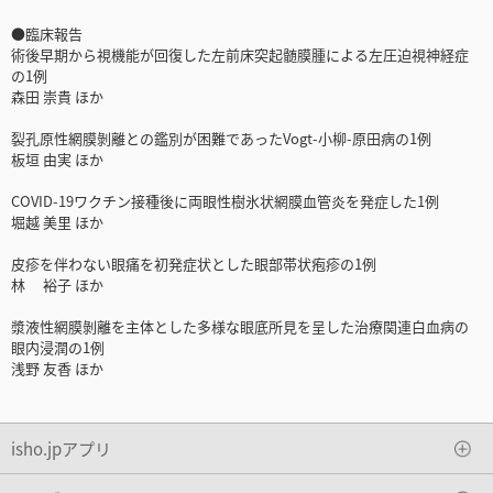
●臨床報告
術後早期から視機能が回復した左前床突起髄膜腫による左圧迫視神経症
の1例
森田 崇貴 ほか
裂孔原性網膜剝離との鑑別が困難であったVogt-小柳-原田病の1例
板垣 由実 ほか
COVID-19ワクチン接種後に両眼性樹氷状網膜血管炎を発症した1例
堀越 美里 ほか
皮疹を伴わない眼痛を初発症状とした眼部帯状疱疹の1例
林 裕子 ほか
漿液性網膜剝離を主体とした多様な眼底所見を呈した治療関連白血病の
眼内浸潤の1例
浅野 友香 ほか
isho.jpアプリ