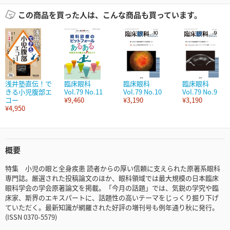
この商品を買った人は、こんな商品も買っています。
浅井塾直伝！で
臨床眼科
臨床眼科
臨床眼科
きる小児腹部エ
Vol.79 No.11
Vol.79 No.10
Vol.79 No.9
コー
¥9,460
¥3,190
¥3,190
¥4,950
概要
特集 小児の眼と全身疾患 読者からの厚い信頼に支えられた原著系眼科
専門誌。厳選された投稿論文のほか、眼科領域では最大規模の日本臨床
眼科学会の学会原著論文を掲載。「今月の話題」では、気鋭の学究や臨
床家、斯界のエキスパートに、話題性の高いテーマをじっくり掘り下げ
ていただく。最新知識が網羅された好評の増刊号も例年通り秋に発行。
(ISSN 0370-5579)