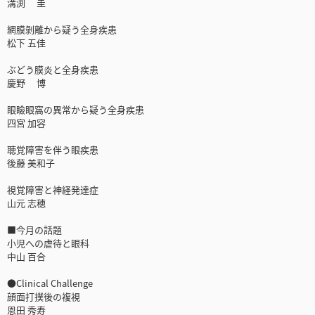
溝渕 圭
網膜剝離から疑う全身疾患
松下 五佳
ぶどう膜炎と全身疾患
慶野 博
眼瞼眼窩の異常から疑う全身疾患
四宮 加容
聴覚障害を伴う眼疾患
後藤 美和子
視覚障害と神経発達症
山元 志穂
■今月の話題
小児への虐待と眼科
中山 百合
●Clinical Challenge
顔面打撲後の複視
恩田 秀寿