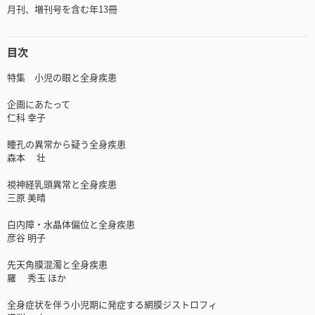
月刊、増刊号を含む年13冊
目次
特集 小児の眼と全身疾患
企画にあたって
仁科 幸子
瞳孔の異常から疑う全身疾患
森本 壮
視神経乳頭異常と全身疾患
三原 美晴
白内障・水晶体偏位と全身疾患
彦谷 明子
先天角膜混濁と全身疾患
羅 秀玉 ほか
全身症状を伴う小児期に発症する網膜ジストロフィ