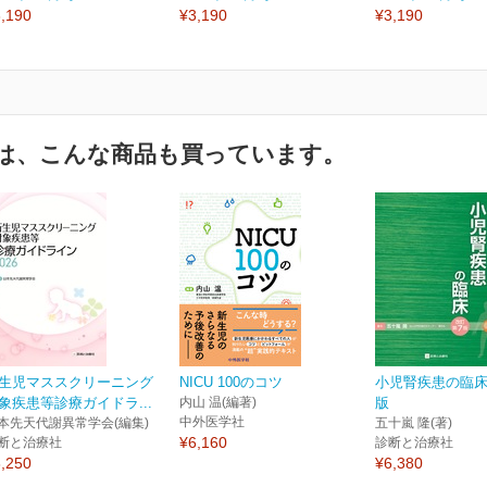
,190
¥3,190
¥3,190
は、こんな商品も買っています。
生児マススクリーニング
NICU 100のコツ
小児腎疾患の臨床
象疾患等診療ガイドラ...
内山 温(編著)
版
中外医学社
本先天代謝異常学会(編集)
五十嵐 隆(著)
¥6,160
断と治療社
診断と治療社
,250
¥6,380