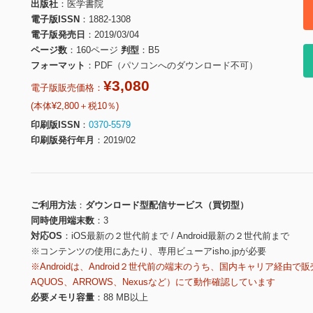
出版社
医学書院
電子版ISSN
1882-1308
電子版発売日
2019/03/04
ページ数
160ページ
判型
B5
フォーマット
PDF（パソコンへのダウンロード不可）
¥3,080
電子版販売価格：
(本体¥2,800＋税10％)
印刷版ISSN
0370-5579
印刷版発行年月
2019/02
ご利用方法
ダウンロード型配信サービス（買切型）
同時使用端末数
3
対応OS
iOS最新の２世代前まで / Android最新の２世代前まで
※コンテンツの使用にあたり、専用ビューアisho.jpが必要
※Androidは、Android２世代前の端末のうち、国内キャリア経由で販
AQUOS、ARROWS、Nexusなど）にて動作確認しています
必要メモリ容量
88 MB以上