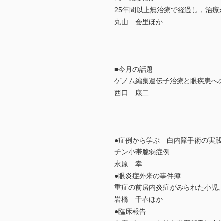
25年間以上無治療で経過し，治療
丸山 会里ほか
■今月の話題
ゲノム編集遺伝子治療と眼疾患へ
西口 康二
●症例から学ぶ 白内障手術の実
チン小帯脆弱症例
永原 幸
●眼炎症外来の事件簿
重症の前房内炎症がみられた小児
岩橋 千春ほか
●臨床報告