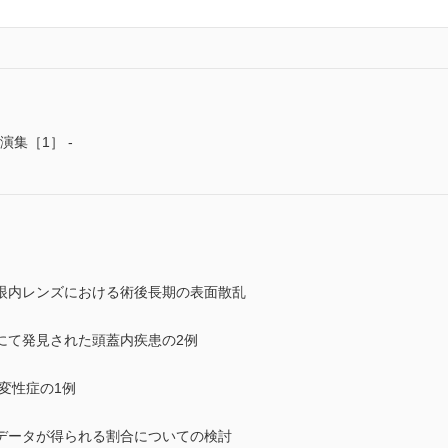
演集［1］ -
眼内レンズにおける術後長期の表面散乱
にて発見された頭蓋内疾患の2例
変性症の1例
データが得られる割合についての検討