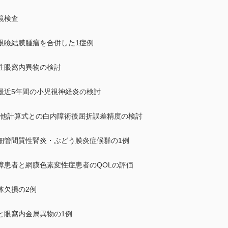
鏡検査
眼瞼結膜腫瘤を合併した1症例
性眼窩内異物の検討
最近5年間の小児視神経炎の検討
sal IIと他計算式との白内障術後屈折誤差精度の検討
細管間質性腎炎・ぶどう膜炎症候群の1例
障患者と網膜色素変性症患者のQOLの評価
体欠損の2例
と眼窩内金属異物の1例