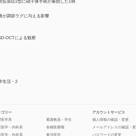
管拡張症2型に硝子体手術が奏効した1例
眼液が調節ラグに与える影響
経過のSD-OCTによる観察
学生活・2
テゴリー
アカウントサービス
礎医学系
看護教員・学生
個人情報の確認・変更
床医学・内科系
各種医療職
メールアドレスの確認・変
床医学・外科系
東洋医学
パスワードの変更