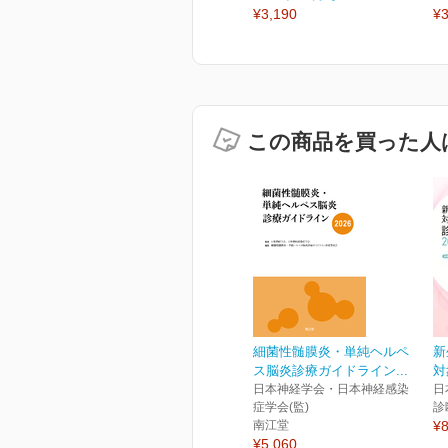
¥3,190
¥3
この商品を買った人
細菌性髄膜炎・単純ヘルペ
新
ス脳炎診療ガイドライン...
対
日本神経学会・日本神経感染
日
症学会(監)
診
南江堂
¥8
¥5,060