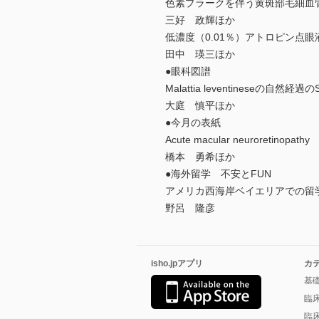
色素プラークを伴う黄斑部毛細血
三好 政輝ほか
低濃度（0.01％）アトロピン点
田中 瑛三ほか
●眼科図譜
Malattia leventineseの自然
大庭 慎平ほか
●今月の表紙
Acute macular neuroretinopathy
橋本 勇希ほか
●海外留学 不安とFUN
アメリカ西海岸ベイエリアでの留
野呂 隆彦
isho.jpアプリ
カ
基
臨
臨