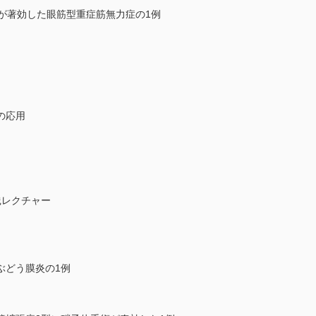
が著効した眼筋型重症筋無力症の1例
の応用
践レクチャー
ぶどう膜炎の1例