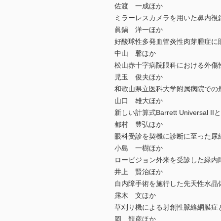
佐渡 一成ほか
ミラーレスカメラを用いた鼻内視
眞鍋 洋一ほか
好酸球性多発血管炎性肉芽腫症に
中山 馨ほか
松山赤十字病院眼科における外傷
児玉 俊夫ほか
和歌山県立医科大学附属病院での
山口 雄大ほか
新しい計算式Barrett Univer
都村 豊弘ほか
眼科受診を契機に診断に至った尿
小島 一樹ほか
ロービジョン外来を受診した緑内
井上 賢治ほか
白内障手術を施行した先天性水晶
露木 文ほか
草刈り機による射創性脈絡網膜症
岡 龍彦ほか