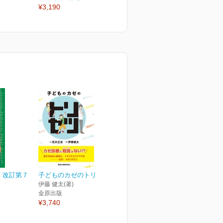
¥3,190
¥3,190
¥
 改訂第７
子どものカゼのトリセツ
伊藤 健太(著)
金原出版
¥3,740