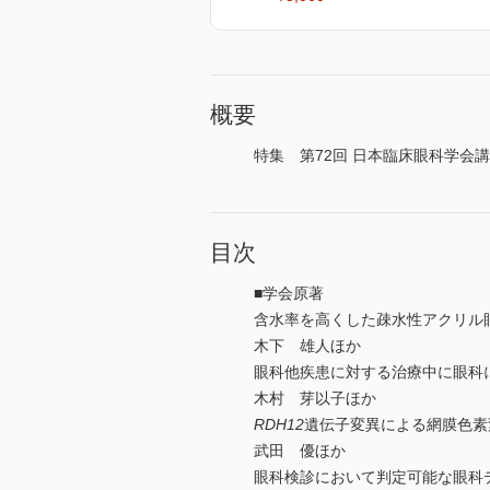
概要
特集 第72回 日本臨床眼科学会講
目次
■学会原著
含水率を高くした疎水性アクリル
木下 雄人ほか
眼科他疾患に対する治療中に眼科
木村 芽以子ほか
RDH12
遺伝子変異による網膜色素
武田 優ほか
眼科検診において判定可能な眼科