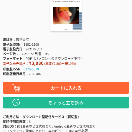
出版社
医学書院
電子版ISSN
1882-1308
電子版発売日
2021/05/03
ページ数
136ページ
判型
B5
フォーマット
PDF（パソコンへのダウンロード不可）
¥3,080
電子版販売価格：
(本体¥2,800＋税10％)
印刷版ISSN
0370-5579
印刷版発行年月
2021/04
カートに入れる
ちょっと立ち読み
ご利用方法
ダウンロード型配信サービス（買切型）
同時使用端末数
3
対応OS
iOS最新の２世代前まで / Android最新の２世代前まで
※コンテンツの使用にあたり、専用ビューアisho.jpが必要