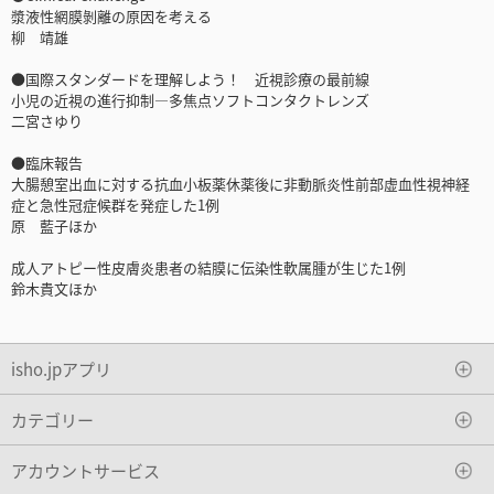
漿液性網膜剝離の原因を考える
柳 靖雄
●国際スタンダードを理解しよう！ 近視診療の最前線
小児の近視の進行抑制―多焦点ソフトコンタクトレンズ
二宮さゆり
●臨床報告
大腸憩室出血に対する抗血小板薬休薬後に非動脈炎性前部虚血性視神経
症と急性冠症候群を発症した1例
原 藍子ほか
成人アトピー性皮膚炎患者の結膜に伝染性軟属腫が生じた1例
鈴木貴文ほか
isho.jpアプリ
カテゴリー
アカウントサービス