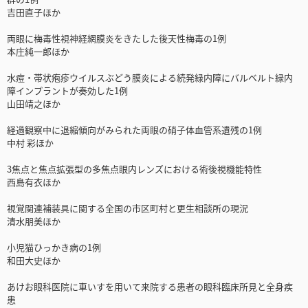
吉田直子ほか
両眼に梅毒性視神経網膜炎をきたした後天性梅毒の1例
本庄純一郎ほか
水痘・帯状疱疹ウイルスぶどう膜炎による続発緑内障にバルベルト緑内
障インプラントが奏効した1例
山田靖之ほか
経過観察中に退縮傾向がみられた両眼の硝子体血管系遺残の1例
中村 彩ほか
3焦点と焦点拡張型の多焦点眼内レンズにおける術後視機能特性
西島有衣ほか
視覚関連補装具に関する全国の市区町村と更生相談所の現況
清水朋美ほか
小児猫ひっかき病の1例
和田大史ほか
あけお眼科医院に車いすを用いて来院する患者の眼科臨床所見と全身疾
患