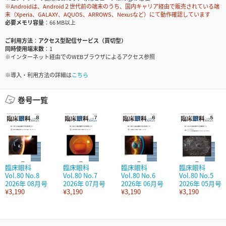
※Androidは、Android２世代前の端末のうち、国内キャリア経由で販売されている端
末（Xperia、GALAXY、AQUOS、ARROWS、Nexusなど）にて動作確認しています
必要メモリ容量
66 MB以上
ご利用方法
アクセス型配信サービス（買切型）
同時使用端末数
1
※インターネット経由でのWEBブラウザによるアクセス参照
※導入・利用方法の詳細は
こちら
巻号一覧
臨床眼科
臨床眼科
臨床眼科
臨床眼科
Vol.80 No.8
Vol.80 No.7
Vol.80 No.6
Vol.80 No.5
2026年 08月号
2026年 07月号
2026年 06月号
2026年 05月号
¥3,190
¥3,190
¥3,190
¥3,190