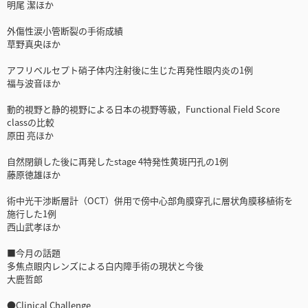
明尾 潔ほか
外傷性涙小管断裂の手術成績
草野真央ほか
アフリベルセプト硝子体内注射後に生じた再発性眼内炎の1例
福与波音ほか
動的視野と静的視野による日本の視野等級，Functional Field Score
classの比較
原田 亮ほか
自然閉鎖した後に再発したstage 4特発性黄斑円孔の1例
藤原徳雄ほか
術中光干渉断層計（OCT）併用で傍中心部角膜穿孔に層状角膜移植術を
施行した1例
西山武孝ほか
■今月の話題
多焦点眼内レンズによる白内障手術の現状と今後
大鹿哲郎
●Clinical Challenge