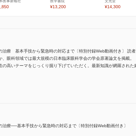
本医事新報社
医学書院
文光堂
,850
¥13,200
¥14,300
の治療 基本手技から緊急時の対応まで〔特別付録Web動画付き〕 読
か、眼科領域では最大規模の日本臨床眼科学会の学会原著論文を掲載。
性の高いテーマをじっくり掘り下げていただく。最新知識が網羅された
の治療──基本手技から緊急時の対応まで〔特別付録Web動画付き〕