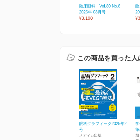
臨床眼科 Vol.80 No.8
臨
2026年 08月号
2
¥3,190
¥3
この商品を買った人
眼科グラフィック2025年2
学
号
筆
メディカ出版
畑