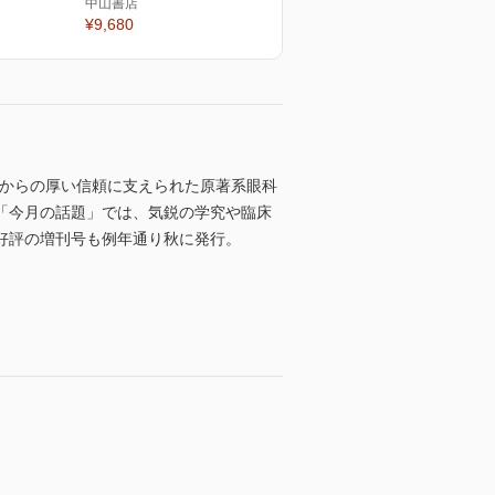
中山書店
¥9,680
者からの厚い信頼に支えられた原著系眼科
「今月の話題」では、気鋭の学究や臨床
好評の増刊号も例年通り秋に発行。