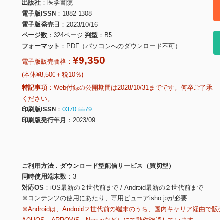
出版社
医学書院
電子版ISSN
1882-1308
電子版発売日
2023/10/16
ページ数
324ページ
判型
B5
フォーマット
PDF（パソコンへのダウンロード不可）
¥9,350
電子版販売価格：
(本体¥8,500＋税10％)
特記事項
Web付録の公開期間は2028/10/31までです。何卒ご了承
ください。
印刷版ISSN
0370-5579
印刷版発行年月
2023/09
ご利用方法
ダウンロード型配信サービス（買切型）
同時使用端末数
3
対応OS
iOS最新の２世代前まで / Android最新の２世代前まで
※コンテンツの使用にあたり、専用ビューアisho.jpが必要
※Androidは、Android２世代前の端末のうち、国内キャリア経由で販
AQUOS、ARROWS、Nexusなど）にて動作確認しています