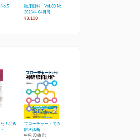
No.5
臨床眼科 Vol.80 No.4
臨床眼科 Vol.80 No.3
臨
2026年 04月号
2026年 03月号
2
¥3,190
¥3,190
¥
った！弱視
フローチャートでみる神経
ント
眼科診断
中馬 秀樹(著)