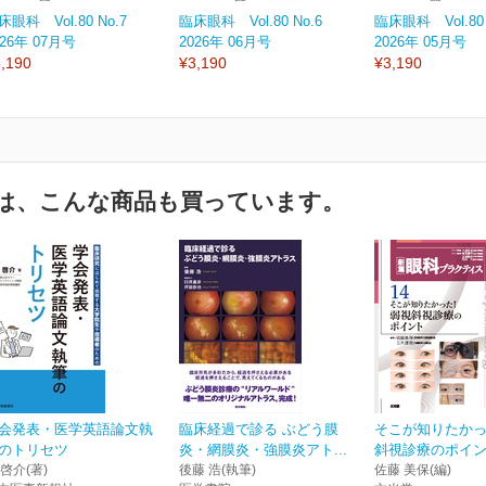
床眼科 Vol.80 No.7
臨床眼科 Vol.80 No.6
臨床眼科 Vol.80 
026年 07月号
2026年 06月号
2026年 05月号
,190
¥3,190
¥3,190
は、こんな商品も買っています。
会発表・医学英語論文執
臨床経過で診る ぶどう膜
そこが知りたか
のトリセツ
炎・網膜炎・強膜炎アト...
斜視診療のポイ
 啓介(著)
後藤 浩(執筆)
佐藤 美保(編)