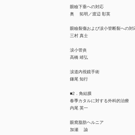
眼瞼下垂への対応
奥 拓明／渡辺 彰英
眼瞼裂傷および涙小管断裂への対
三村 真士
涙小管炎
高橋 靖弘
涙道内視鏡手術
鎌尾 知行
■2．角結膜
春季カタルに対する外科的治療
内尾 英一
眼窩脂肪ヘルニア
加瀬 諭