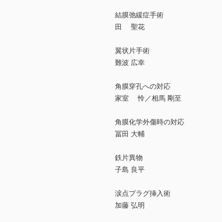
結膜弛緩症手術
田 聖花
翼状片手術
難波 広幸
角膜穿孔への対応
家室 怜／相馬 剛至
角膜化学外傷時の対応
冨田 大輔
鉄片異物
子島 良平
涙点プラグ挿入術
加藤 弘明