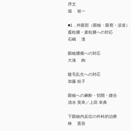
序文
堀 裕一
■1．外眼部（眼瞼・眼窩・涙道）
霰粒腫・麦粒腫への対応
石嶋 漢
眼瞼腫瘍への対応
大湊 絢
睫毛乱生への対応
加藤 桂子
眼瞼への麻酔・切開・縫合
清水 英幸／上田 幸典
下眼瞼内反症の外科的治療
林 憲吾